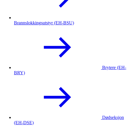
Brannslokkingsutstyr (EH-BSU)
Brytere (EH-
BRY)
Dødseksjon
(EH-DSE)