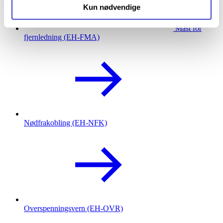
Kun nødvendige
Mast for
fjernledning (EH-FMA)
Nødfrakobling (EH-NFK)
Overspenningsvern (EH-OVR)