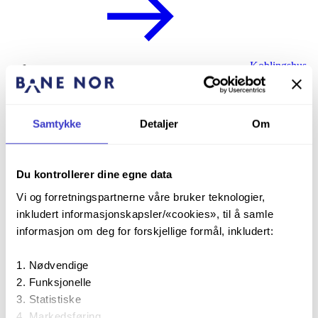
Koblingshus
(EH-KBH)
Samtykke
Detaljer
Om
Du kontrollerer dine egne data
Vi og forretningspartnerne våre bruker teknologier,
Kontaktledning (EH-KTL)
inkludert informasjonskapsler/«cookies», til å samle
informasjon om deg for forskjellige formål, inkludert:
Nødvendige
Funksjonelle
Statistiske
Ledning
Markedsføring