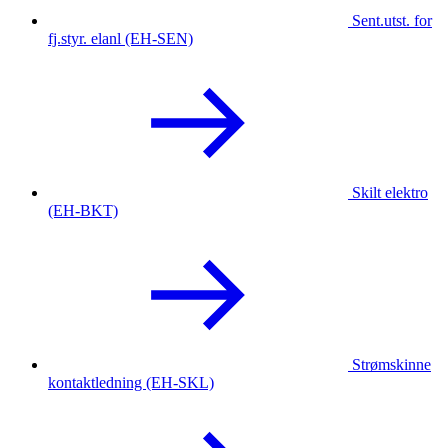
Sent.utst. for
fj.styr. elanl (EH-SEN)
Skilt elektro
(EH-BKT)
Strømskinne
kontaktledning (EH-SKL)