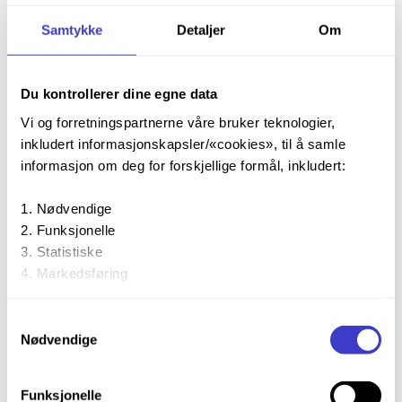
Samtykke
Detaljer
Om
Flere oppslagsverk
Du kontrollerer dine egne data
Forebyggende vedlikeholdsprogram (Generiske
arbeidsrutiner)
Vi og forretningspartnerne våre bruker teknologier,
EH - Elektro høyspenning
inkludert informasjonskapsler/«cookies», til å samle
Utjevningsforbindelse (EH-UTJ)
informasjon om deg for forskjellige formål, inkludert:
Utjevningsforbindelse (EH-UTJ)
Nødvendige
Funksjonelle
Statistiske
Markedsføring
Ved å trykke «Godta alle» gir du din tillatelse til alle disse
Samtykkevalg
formålene. Du kan også velge formålet du vil samtykke til
Nødvendige
ved å trykke på avmerkingsboksen under formålet, og
Utjevningsforbindelser
deretter trykke «Lagre innstillingene».
Funksjonelle