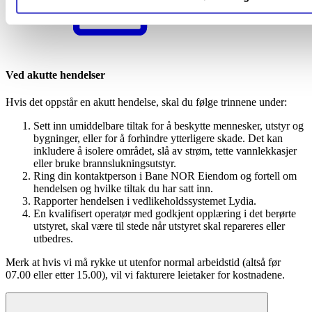
Ved akutte hendelser
Hvis det oppstår en akutt hendelse, skal du følge trinnene under:
Sett inn umiddelbare tiltak for å beskytte mennesker, utstyr og
bygninger, eller for å forhindre ytterligere skade. Det kan
inkludere å isolere området, slå av strøm, tette vannlekkasjer
eller bruke brannslukningsutstyr.
Ring din kontaktperson i Bane NOR Eiendom og fortell om
hendelsen og hvilke tiltak du har satt inn.
Rapporter hendelsen i vedlikeholdssystemet Lydia.
En kvalifisert operatør med godkjent opplæring i det berørte
utstyret, skal være til stede når utstyret skal repareres eller
utbedres.
Merk at hvis vi må rykke ut utenfor normal arbeidstid (altså før
07.00 eller etter 15.00), vil vi fakturere leietaker for kostnadene.