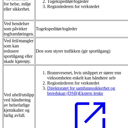
Togekspeditør/togleder
for helse, miljø
Regionlederen for verkstedet
eller sikkerhet.
Ved hendelser
som påvirker
Togekspeditør/togleder
togframføringen.
Ved feil/mangler
som kan
redusere
Den som styrer trafikken (gir sportilgang)
sportilgang eller
skade kjøretøy.
Brannvesenet, hvis utslippet er større enn
virksomheten enkelt kan håndtere selv
Regionlederen for verkstedet
Direktoratet for samfunnssikkerhet og
beredskap (DSB)
Ekstern lenke
Ved uhell/utslipp
ved håndtering
av helsefarlige
kjemikalier og
farlig avfall.