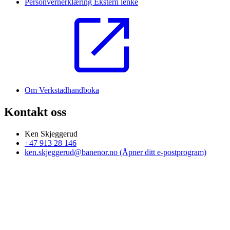
Personvernerklæring
Ekstern lenke
Om Verkstadhandboka
Kontakt oss
Ken Skjeggerud
+47 913 28 146
ken.skjeggerud@banenor.no
(Åpner ditt e-postprogram)