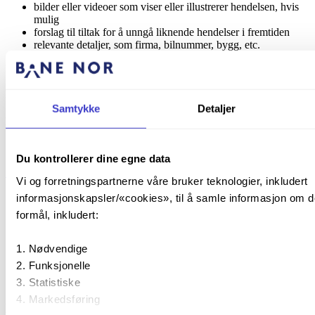
bilder eller videoer som viser eller illustrerer hendelsen, hvis
mulig
forslag til tiltak for å unngå liknende hendelser i fremtiden
relevante detaljer, som firma, bilnummer, bygg, etc.
Eksempler på avvik og uønskede hendelser kan for eksempel være:
innbrudd på verkstedområdet, brudd på adgangsbestemmelser,
hærverk, spill av olje, manglende bruk av synlighetstøy osv.
Samtykke
Detaljer
Registrer avvik og hendelser i Synergi
Send rapporten på e-post til synergi@banenor.no
Du kontrollerer dine egne data
Send e-post til Synergi
Ekstern lenke
Vi og forretningspartnerne våre bruker teknologier, inkludert
informasjonskapsler/«cookies», til å samle informasjon om deg
formål, inkludert:
Nødvendige
Funksjonelle
Statistiske
Markedsføring
Krav til rapportering om feil og avvik på bygg,