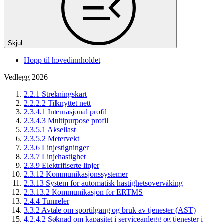
Skjul
Hopp til hovedinnholdet
Vedlegg 2026
2.2.1 Strekningskart
2.2.2.2 Tilknyttet nett
2.3.4.1 Internasjonal profil
2.3.4.3 Multipurpose profil
2.3.5.1 Aksellast
2.3.5.2 Metervekt
2.3.6 Linjestigninger
2.3.7 Linjehastighet
2.3.9 Elektrifiserte linjer
2.3.12 Kommunikasjonssystemer
2.3.13 System for automatisk hastighetsovervåking
2.3.13.2 Kommunikasjon for ERTMS
2.4.4 Tunneler
3.3.2 Avtale om sportilgang og bruk av tjenester (AST)
4.2.4.2 Søknad om kapasitet i serviceanlegg og tjenester i