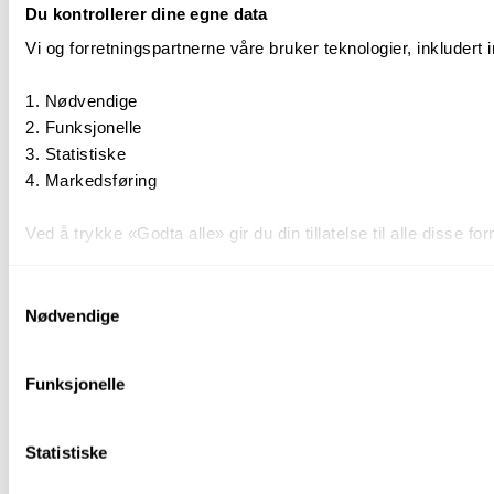
Du kontrollerer dine egne data
Vi og forretningspartnerne våre bruker teknologier, inkludert 
Nødvendige
Funksjonelle
Statistiske
Markedsføring
Ved å trykke «Godta alle» gir du din tillatelse til alle disse
Du kan trekke tilbake samtykket ditt til enhver tid ved å trykk
Samtykkevalg
Nødvendige
Du kan lese mer om hvordan vi bruker informasjonskapsler o
Funksjonelle
Statistiske