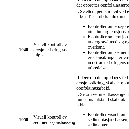
det opprettes oppfølgingsarb
I. Se etter åpenbare feil ved 
utløp. Tilstand skal dokumen
Kontroller om erosjons
uten hull og erosjonss
Kontroller om erosjons
undergravd med sig og 
Visuell kontroll av
overkant.
1040
erosjonssikring ved
Kontroller om steiner f
utløp
erosjonsikringen er va
nedstrøms sikringens 
utbredelse.
II. Dersom det oppdages feil
erosjonssikring, skal det oppr
oppfølgingsarbeid.
I. Se om sedimentbassenget fo
funksjon. Tilstand skal dok
bilde.
Kontroller visuelt om 
Visuell kontroll av
1050
sedimentasjonsbasseng
sedimentasjonsbasseng
sedimenter.