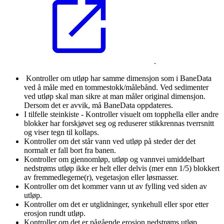
.
Kontroller om utløp har samme dimensjon som i BaneData
ved å måle med en tommestokk/målebånd. Ved sedimenter
ved utløp skal man sikre at man måler original dimensjon.
Dersom det er avvik, må BaneData oppdateres.
I tilfelle steinkiste - Kontroller visuelt om topphella eller andre
blokker har forskjøvet seg og reduserer stikkrennas tverrsnitt
og viser tegn til kollaps.
Kontroller om det står vann ved utløp på steder der det
normalt er fall bort fra banen.
Kontroller om gjennomløp, utløp og vannvei umiddelbart
nedstrøms utløp ikke er helt eller delvis (mer enn 1/5) blokkert
av fremmedlegeme(r), vegetasjon eller løsmasser.
Kontroller om det kommer vann ut av fylling ved siden av
utløp.
Kontroller om det er utglidninger, synkehull eller spor etter
erosjon rundt utløp.
Kontroller om det er pågående erosjon nedstrøms utløp.