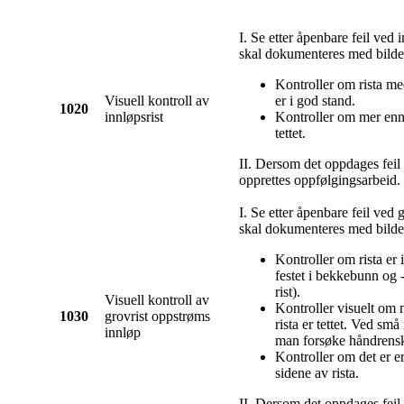
I. Se etter åpenbare feil ved i
skal dokumenteres med bilde
Kontroller om rista me
Visuell kontroll av
er i god stand.
1020
innløpsrist
Kontroller om mer enn 
tettet.
II. Dersom det oppdages feil p
opprettes oppfølgingsarbeid.
I. Se etter åpenbare feil ved g
skal dokumenteres med bilde
Kontroller om rista er 
festet i bekkebunn og 
rist).
Visuell kontroll av
Kontroller visuelt om 
1030
grovrist oppstrøms
rista er tettet. Ved sm
innløp
man forsøke håndrens
Kontroller om det er e
sidene av rista.
II. Dersom det oppdages feil 