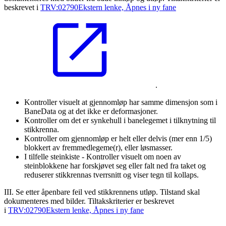
beskrevet i
TRV:02790
Ekstern lenke, Åpnes i ny fane
.
Kontroller visuelt at gjennomløp har samme dimensjon som i
BaneData og at det ikke er deformasjoner.
Kontroller om det er synkehull i banelegemet i tilknytning til
stikkrenna.
Kontroller om gjennomløp er helt eller delvis (mer enn 1/5)
blokkert av fremmedlegeme(r), eller løsmasser.
I tilfelle steinkiste - Kontroller visuelt om noen av
steinblokkene har forskjøvet seg eller falt ned fra taket og
reduserer stikkrennas tverrsnitt og viser tegn til kollaps.
III. Se etter åpenbare feil ved stikkrennens utløp. Tilstand skal
dokumenteres med bilder. Tiltakskriterier er beskrevet
i
TRV:02790
Ekstern lenke, Åpnes i ny fane