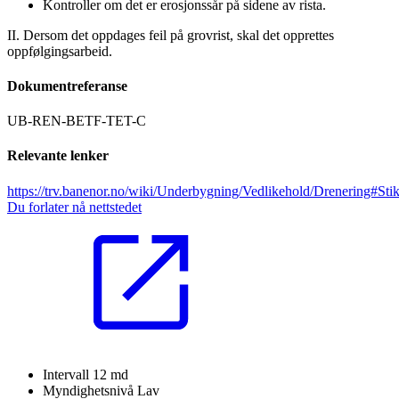
Kontroller om det er erosjonssår på sidene av rista.
II. Dersom det oppdages feil på grovrist, skal det opprettes
oppfølgingsarbeid.
Dokumentreferanse
UB-REN-BETF-TET-C
Relevante lenker
https://trv.banenor.no/wiki/Underbygning/Vedlikehold/Drenering#Sti
Du forlater nå nettstedet
Intervall
12 md
Myndighetsnivå
Lav