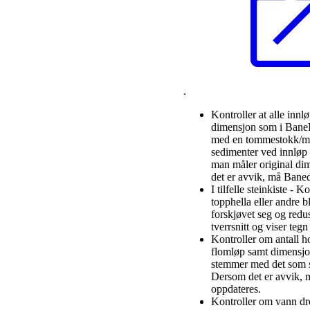
.
Kontroller at alle inn
dimensjon som i Bane
med en tommestokk/m
sedimenter ved innløp 
man måler original di
det er avvik, må Baned
I tilfelle steinkiste - K
topphella eller andre b
forskjøvet seg og redu
tverrsnitt og viser tegn 
Kontroller om antall 
flomløp samt dimensjo
stemmer med det som s
Dersom det er avvik,
oppdateres.
Kontroller om vann dr