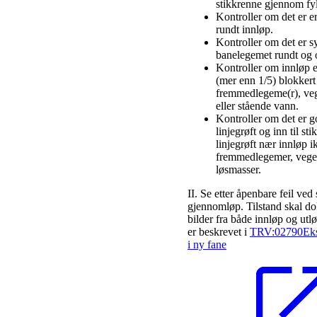
stikkrenne gjennom fyl
Kontroller om det er e
rundt innløp.
Kontroller om det er s
banelegemet rundt og 
Kontroller om innløp er
(mer enn 1/5) blokkert
fremmedlegeme(r), veg
eller stående vann.
Kontroller om det er go
linjegrøft og inn til st
linjegrøft nær innløp ik
fremmedlegemer, veget
løsmasser.
II. Se etter åpenbare feil ved
gjennomløp. Tilstand skal 
bilder fra både innløp og utlø
er beskrevet i
TRV:02790
Ek
i ny fane