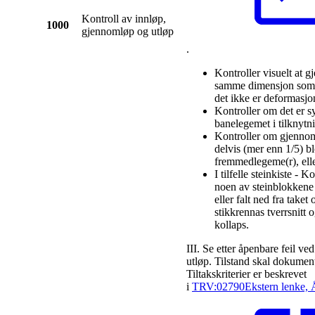
Kontroll av innløp,
1000
gjennomløp og utløp
.
Kontroller visuelt at 
samme dimensjon som 
det ikke er deformasjo
Kontroller om det er s
banelegemet i tilknytni
Kontroller om gjennoml
delvis (mer enn 1/5) b
fremmedlegeme(r), elle
I tilfelle steinkiste - K
noen av steinblokkene 
eller falt ned fra taket
stikkrennas tverrsnitt o
kollaps.
III. Se etter åpenbare feil ve
utløp. Tilstand skal dokumen
Tiltakskriterier er beskrevet
i
TRV:02790
Ekstern lenke, 