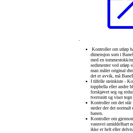
.
Kontroller om utløp 
dimensjon som i Bane
med en tommestokk/m
sedimenter ved utløp s
man måler original di
det er avvik, må Bane
I tilfelle steinkiste - K
topphella eller andre b
forskjøvet seg og redu
tverrsnitt og viser tegn 
Kontroller om det står
steder der det normalt e
banen.
Kontroller om gjennom
vannvei umiddelbart n
ikke er helt eller delvi