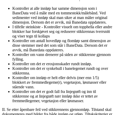
Kontroller at alle innløp har samme dimensjon som i
BaneData ved å måle med en tommestokk/målebånd. Ved
sedimenter ved innløp skal man sikre at man måler original
dimensjon. Dersom det er avvik, må Banedata oppdateres.
I tilfelle steinkiste - Kontroller visuelt om topphella eller andre
blokker har forskjøvet seg og reduserer stikkrennas tverrsnitt
og viser tegn til kollaps
Kontroller om antall hovedløp og flomløp samt dimensjon av
disse stemmer med det som står i BaneData. Dersom det er
avvik, må Banedata oppdateres.
Kontroller om vann drenerer på siden av stikkrenne gjennom
fylling.
Kontroller om det er erosjonsskader rundt innløp.
Kontroller om det er synkehull i banelegemet rundt og over
stikkrenna.
Kontroller om innløp er helt eller delvis (mer enn 1/5)
blokkert av fremmedlegeme(r), vegetasjon, løsmasser eller
stående vann.
Kontroller om det er godt fall fra linjegrøft og inn til
stikkrenne og at linjegrøft nær innløp ikke er tettet av
fremmedlegemer, vegetasjon eller løsmasser.
II. Se etter åpenbare feil ved stikkrennens gjennomløp. Tilstand skal
dokumenteres med bilder fra både innløp og utløp. Tiltakskriterier er