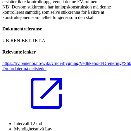
erstatter ikke kontrolloppgavene i denne FV-rutinen
NB! Dersom stikkrenna har innløpskonstruksjon må denne
kontrolleres samtidig som selve stikkrenna for å sikre at
konstruksjonen som helhet fungerer som den skal
Dokumentreferanse
UB-REN-BET-TET-A
Relevante lenker
https://trv.banenor.no/wiki/Underbygning/Vedlikehold/Drenering#Sti
Du forlater nå nettstedet
Intervall
12 md
Myndighetsnivå
Lav