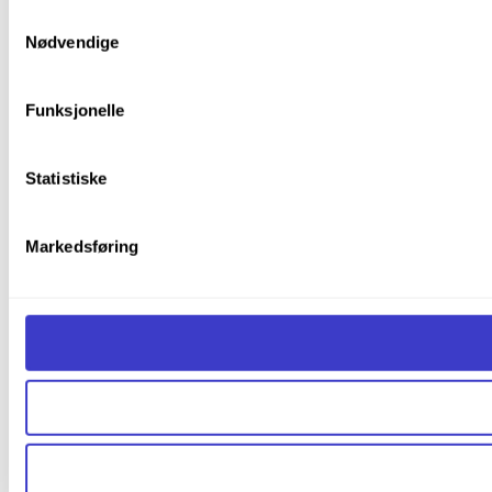
Du kan trekke tilbake samtykket ditt til enhver tid ved å trykk
Samtykkevalg
Nødvendige
Du kan lese mer om hvordan vi bruker informasjonskapsler o
Funksjonelle
Statistiske
Markedsføring