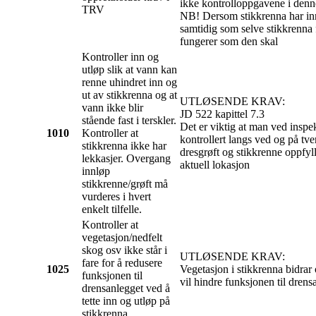
ikke kontrolloppgavene i denn
TRV
NB! Dersom stikkrenna har in
samtidig som selve stikkrenna 
fungerer som den skal
Kontroller inn og
utløp slik at vann kan
renne uhindret inn og
ut av stikkrenna og at
UTLØSENDE KRAV:
vann ikke blir
JD 522 kapittel 7.3
stående fast i terskler.
Det er viktig at man ved inspe
1010
Kontroller at
kontrollert langs ved og på tv
stikkrenna ikke har
dresgrøft og stikkrenne oppfyl
lekkasjer. Overgang
aktuell lokasjon
innløp
stikkrenne/grøft må
vurderes i hvert
enkelt tilfelle.
Kontroller at
vegetasjon/nedfelt
skog osv ikke står i
UTLØSENDE KRAV:
fare for å redusere
1025
Vegetasjon i stikkrenna bidrar o
funksjonen til
vil hindre funksjonen til drens
drensanlegget ved å
tette inn og utløp på
stikkrenna