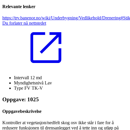
Relevante lenker
https://trv.banenor.no/wiki/Underbygning/Vedlikehold/Drenering#Sti
Du forlater nå nettstedet
Intervall
12 md
Myndighetsnivå
Lav
Type FV
TK-V
Oppgave: 1025
Oppgavebeskrivelse
Kontroller at vegetasjon/nedfelt skog osv ikke står i fare for å
redusere funksjonen til drensanlegget ved å tette inn og utløp på