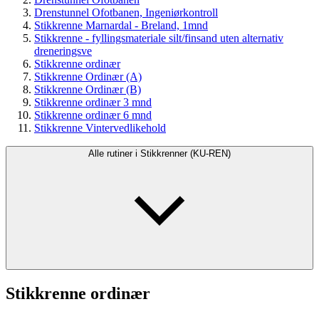
Drenstunnel Ofotbanen, Ingeniørkontroll
Stikkrenne Marnardal - Breland, 1mnd
Stikkrenne - fyllingsmateriale silt/finsand uten alternativ
dreneringsve
Stikkrenne ordinær
Stikkrenne Ordinær (A)
Stikkrenne Ordinær (B)
Stikkrenne ordinær 3 mnd
Stikkrenne ordinær 6 mnd
Stikkrenne Vintervedlikehold
Alle rutiner i Stikkrenner (KU-REN)
Stikkrenne ordinær