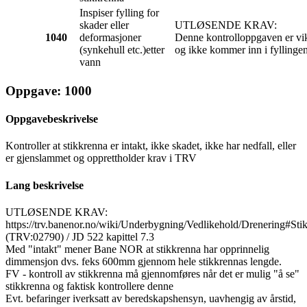
Inspiser fylling for
skader eller
UTLØSENDE KRAV:
1040
deformasjoner
Denne kontrolloppgaven er vikti
(synkehull etc.)etter
og ikke kommer inn i fyllinge
vann
Oppgave: 1000
Oppgavebeskrivelse
Kontroller at stikkrenna er intakt, ikke skadet, ikke har nedfall, eller
er gjenslammet og opprettholder krav i TRV
Lang beskrivelse
UTLØSENDE KRAV:
https://trv.banenor.no/wiki/Underbygning/Vedlikehold/Drenering#Sti
(TRV:02790) / JD 522 kapittel 7.3
Med "intakt" mener Bane NOR at stikkrenna har opprinnelig
dimmensjon dvs. feks 600mm gjennom hele stikkrennas lengde.
FV - kontroll av stikkrenna må gjennomføres når det er mulig "å se"
stikkrenna og faktisk kontrollere denne
Evt. befaringer iverksatt av beredskapshensyn, uavhengig av årstid,