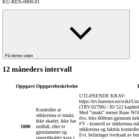
KU-REN-0000-01
På denne siden
12 måneders intervall
Oppgave
Oppgavebeskrivelse
UTLØSENDE KRAV:
https://trv.banenor.no/wiki/U
(TRV:02790) / JD 522 kapittel
Kontroller at
Med "intakt" mener Bane NOR 
stikkrenna er intakt,
dvs. feks 600mm gjennom hele
ikke skadet, ikke har
FV - kontroll av stikkrenna må
1000
nedfall, eller er
stikkrenna og faktisk kontroll
gjenslammet og
Evt. befaringer iverksatt av be
opprettholder krav i