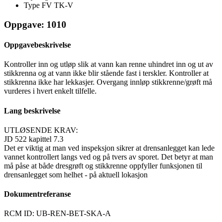
Type FV
TK-V
Oppgave: 1010
Oppgavebeskrivelse
Kontroller inn og utløp slik at vann kan renne uhindret inn og ut av
stikkrenna og at vann ikke blir stående fast i terskler. Kontroller at
stikkrenna ikke har lekkasjer. Overgang innløp stikkrenne/grøft må
vurderes i hvert enkelt tilfelle.
Lang beskrivelse
UTLØSENDE KRAV:
JD 522 kapittel 7.3
Det er viktig at man ved inspeksjon sikrer at drensanlegget kan lede
vannet kontrollert langs ved og på tvers av sporet. Det betyr at man
må påse at både dresgrøft og stikkrenne oppfyller funksjonen til
drensanlegget som helhet - på aktuell lokasjon
Dokumentreferanse
RCM ID: UB-REN-BET-SKA-A