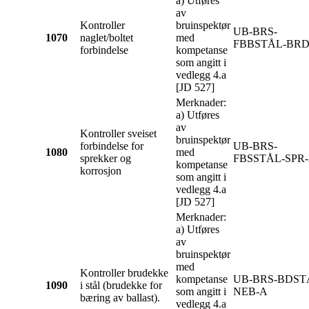
a) Utføres
av
Kontroller
bruinspektør
UB-BRS-
1070
naglet/boltet
med
FBBSTÅL-BRD
forbindelse
kompetanse
som angitt i
vedlegg 4.a
[JD 527]
Merknader:
a) Utføres
av
Kontroller sveiset
bruinspektør
forbindelse for
UB-BRS-
1080
med
sprekker og
FBSSTÅL-SPR
kompetanse
korrosjon
som angitt i
vedlegg 4.a
[JD 527]
Merknader:
a) Utføres
av
bruinspektør
med
Kontroller brudekke
kompetanse
UB-BRS-BDST
1090
i stål (brudekke for
som angitt i
NEB-A
bæring av ballast).
vedlegg 4.a