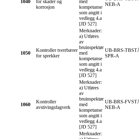
1040
for skader og
med
NEB-A
korrosjon
kompetanse
som angitt i
vedlegg 4.a
[JD 527]
Merknader:
a) Utføres
av
bruinspektør
Kontroller tverrbærer
UB-BRS-TBST
1050
med
for sprekker
SPR-A
kompetanse
som angitt i
vedlegg 4.a
[JD 527]
Merknader:
a) Utføres
av
bruinspektør
Kontroller
UB-BRS-FVST
1060
med
avstivingsfagverk
NEB-A
kompetanse
som angitt i
vedlegg 4.a
[JD 527]
Merknader: