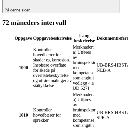
På denne siden
72 måneders intervall
Lang
Oppgave
Oppgavebeskrivelse
Dokumentrefer
beskrivelse
Merknader:
Kontroller
a) Utføres
hovedbærer for
av
skader og korrosjon.
bruinspektør
Inspisere overflate
UB-BRS-HBST
1000
med
for skade på
NEB-A
kompetanse
overflatebeskyttelse
som angitt i
og utføre målinger av
vedlegg 4.a
ståltykkelse
[JD 527]
Merknader:
a) Utføres
av
Kontroller
bruinspektør
UB-BRS-HBST
1010
hovedbærer for
med
SPR-A
sprekker
kompetanse
som angitt i