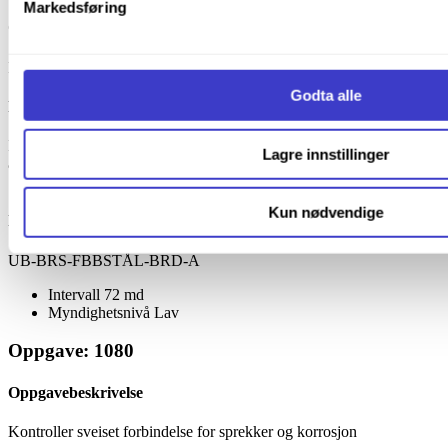
Markedsføring
Informasjonskapsler (Cookies)
.
Oppgavebeskrivelse
Kontroller naglet/boltet forbindelse
Godta alle
Lang beskrivelse
Merknader:
Lagre innstillinger
a) Utføres av bruinspektør med kompetanse som angitt i vedlegg 4.a
[JD 527]
Kun nødvendige
Dokumentreferanse
UB-BRS-FBBSTÅL-BRD-A
Intervall
72 md
Myndighetsnivå
Lav
Oppgave: 1080
Oppgavebeskrivelse
Kontroller sveiset forbindelse for sprekker og korrosjon