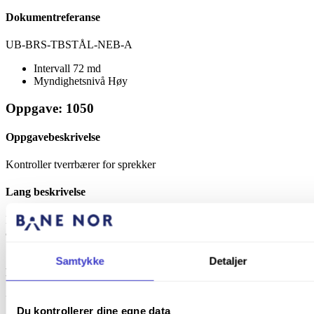
Dokumentreferanse
UB-BRS-TBSTÅL-NEB-A
Intervall
72 md
Myndighetsnivå
Høy
Oppgave: 1050
Oppgavebeskrivelse
Kontroller tverrbærer for sprekker
Lang beskrivelse
Merknader:
a) Utføres av bruinspektør med kompetanse som angitt i vedlegg 4.a
[JD 527]
Samtykke
Detaljer
Dokumentreferanse
UB-BRS-TBSTÅL-SPR-A
Du kontrollerer dine egne data