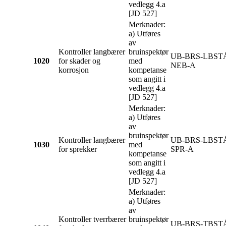
vedlegg 4.a
[JD 527]
Merknader:
a) Utføres
av
Kontroller langbærer
bruinspektør
UB-BRS-LBST
1020
for skader og
med
NEB-A
korrosjon
kompetanse
som angitt i
vedlegg 4.a
[JD 527]
Merknader:
a) Utføres
av
bruinspektør
Kontroller langbærer
UB-BRS-LBST
1030
med
for sprekker
SPR-A
kompetanse
som angitt i
vedlegg 4.a
[JD 527]
Merknader:
a) Utføres
av
Kontroller tverrbærer
bruinspektør
UB-BRS-TBST