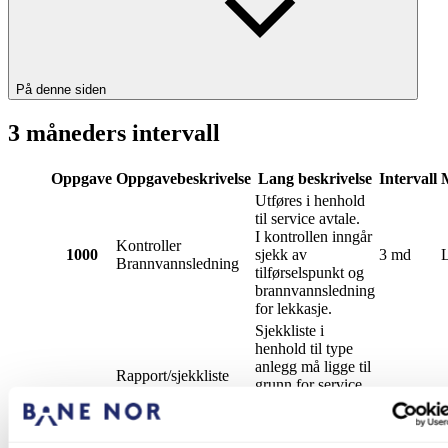
På denne siden
3 måneders intervall
Oppgave
Oppgavebeskrivelse
Lang beskrivelse
Intervall
Utføres i henhold
til service avtale.
I kontrollen inngår
Kontroller
1000
sjekk av
3 md
Brannvannsledning
tilførselspunkt og
brannvannsledning
for lekkasje.
Sjekkliste i
henhold til type
anlegg må ligge til
Rapport/sjekkliste
grunn for service
1010
mottatt fra ekstern
3 md
avtale.
entreprenør
Signeres av
entreprenør etter