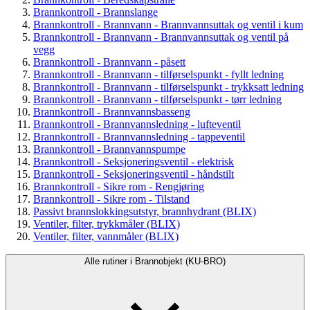
Brannkontroll - Brannslange
Brannkontroll - Brannvann - Brannvannsuttak og ventil i kum
Brannkontroll - Brannvann - Brannvannsuttak og ventil på
vegg
Brannkontroll - Brannvann - påsett
Brannkontroll - Brannvann - tilførselspunkt - fyllt ledning
Brannkontroll - Brannvann - tilførselspunkt - trykksatt ledning
Brannkontroll - Brannvann - tilførselspunkt - tørr ledning
Brannkontroll - Brannvannsbasseng
Brannkontroll - Brannvannsledning - lufteventil
Brannkontroll - Brannvannsledning - tappeventil
Brannkontroll - Brannvannspumpe
Brannkontroll - Seksjoneringsventil - elektrisk
Brannkontroll - Seksjoneringsventil - håndstilt
Brannkontroll - Sikre rom - Rengjøring
Brannkontroll - Sikre rom - Tilstand
Passivt brannslokkingsutstyr, brannhydrant (BLIX)
Ventiler, filter, trykkmåler (BLIX)
Ventiler, filter, vannmåler (BLIX)
Alle rutiner i Brannobjekt (KU-BRO)