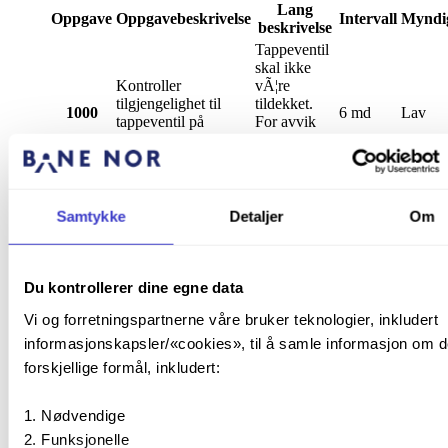
Lang
Oppgave
Oppgavebeskrivelse
Intervall
Myndig
beskrivelse
Tappeventil
skal ikke
Kontroller
vÃ¦re
tilgjengelighet til
tildekket.
1000
6 md
Lav
tappeventil på
For avvik
brannvannsledning
iverksettes
tiltak
umiddelbart.
Tappesventil
med
Samtykke
Detaljer
Om
håndtak skal
fungere i
Kontroller funksjon
henhold til
1010
6 md
Lav
Du kontrollerer dine egne data
til tappeventil
formål.
For avvik
Vi og forretningspartnerne våre bruker teknologier, inkludert
iverksettes
tiltak
informasjonskapsler/«cookies», til å samle informasjon om d
umiddelbart.
forskjellige formål, inkludert:
Det skal
henge
Nødvendige
skilt/merke
på gitt
Funksjonelle