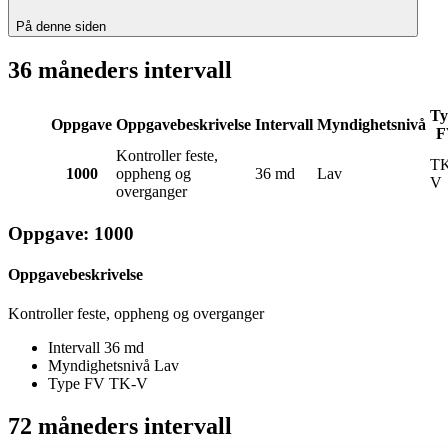
På denne siden
36 måneders intervall
Ty
Oppgave
Oppgavebeskrivelse
Intervall
Myndighetsnivå
F
Kontroller feste,
TK
1000
oppheng og
36 md
Lav
V
overganger
Oppgave: 1000
Oppgavebeskrivelse
Kontroller feste, oppheng og overganger
Intervall
36 md
Myndighetsnivå
Lav
Type FV
TK-V
72 måneders intervall