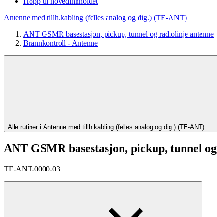
Hopp til hovedinnholdet
Antenne med tillh.kabling (felles analog og dig.) (TE-ANT)
ANT GSMR basestasjon, pickup, tunnel og radiolinje antenne
Brannkontroll - Antenne
Alle rutiner i Antenne med tillh.kabling (felles analog og dig.) (TE-ANT)
ANT GSMR basestasjon, pickup, tunnel og 
TE-ANT-0000-03