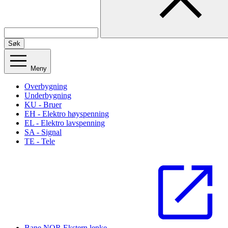
Søk
Meny
Overbygning
Underbygning
KU - Bruer
EH - Elektro høyspenning
EL - Elektro lavspenning
SA - Signal
TE - Tele
Bane NOR
Ekstern lenke