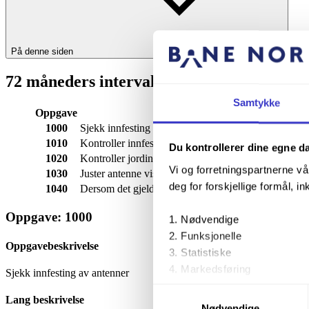
På denne siden
72 måneders intervall
Samtykke
Oppgave
Oppgavebeskrivels
1000
Sjekk innfesting av antenner
1010
Kontroller innfesting av antennekabel. Feste kabel m
Du kontrollerer dine egne d
1020
Kontroller jordingskit for antenne
Vi og forretningspartnerne vå
1030
Juster antenne viss ute av posisjon
deg for forskjellige formål, in
1040
Dersom det gjelder radiolinjeantenne: sjekk innfest
Oppgave: 1000
Nødvendige
Funksjonelle
Oppgavebeskrivelse
Statistiske
Markedsføring
Sjekk innfesting av antenner
Samtykkevalg
Lang beskrivelse
Ved å trykke «Godta alle» gir 
Nødvendige