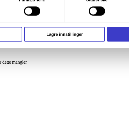
nder formålet, og deretter trykke «Lagre innstillingene».
t ditt til enhver tid ved å trykke på det lille ikonet i nederste v
i bruker informasjonskapsler og annen teknologi, og hvordan v
Lagre innstillinger
ide
Informasjonskapsler (Cookies)
.
r dette mangler