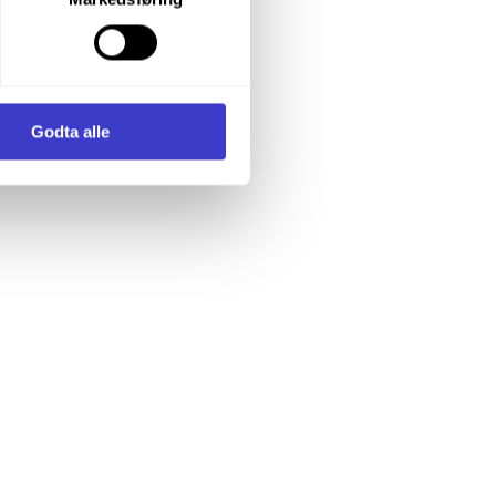
enstre hjørne av nettsiden.
i samler inn og behandler
Godta alle