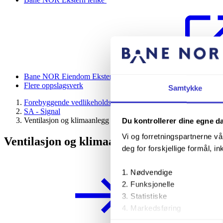
Bane NOR Eiendom
Ekstern lenke
Flere oppslagsverk
Samtykke
Forebyggende vedlikeholdsprogram (Generiske arbeidsrutiner)
SA - Signal
Ventilasjon og klimaanlegg (SA-KLA)
Du kontrollerer dine egne d
Vi og forretningspartnerne vå
Ventilasjon og klimaanlegg (SA-KLA)
deg for forskjellige formål, in
Nødvendige
Funksjonelle
Statistiske
Markedsføring