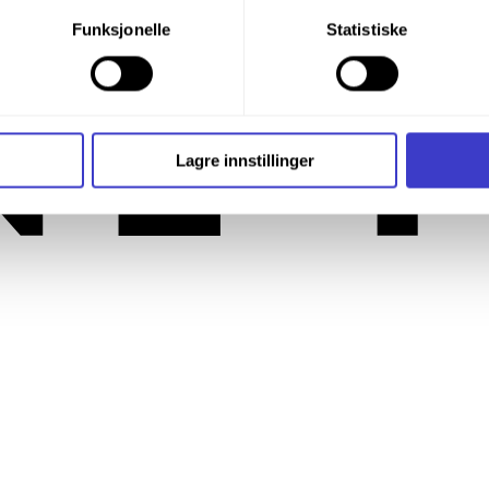
 klimaanlegg
du din tillatelse til alle disse formålene. Du kan også velge formå
Funksjonelle
Statistiske
nder formålet, og deretter trykke «Lagre innstillingene».
t ditt til enhver tid ved å trykke på det lille ikonet i nederste v
i bruker informasjonskapsler og annen teknologi, og hvordan v
Lagre innstillinger
ide
Informasjonskapsler (Cookies)
.