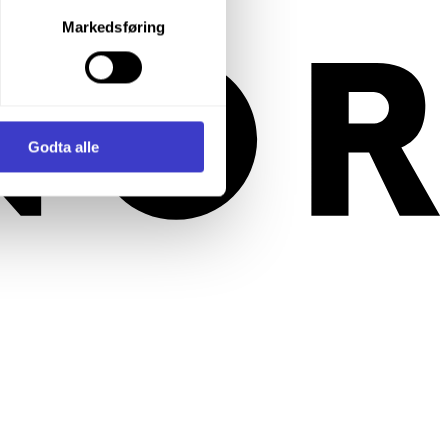
let du vil samtykke til ved å
Markedsføring
enstre hjørne av nettsiden.
i samler inn og behandler
Godta alle