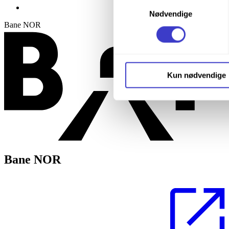
Samtykkevalg
Ventilasjon og
Ved å trykke «Godta alle» gir 
Nødvendige
trykke på avmerkingsboksen u
Bane NOR
Du kan trekke tilbake samtykke
Du kan lese mer om hvordan v
Kun nødvendige
personopplysninger på vår s
Bane NOR