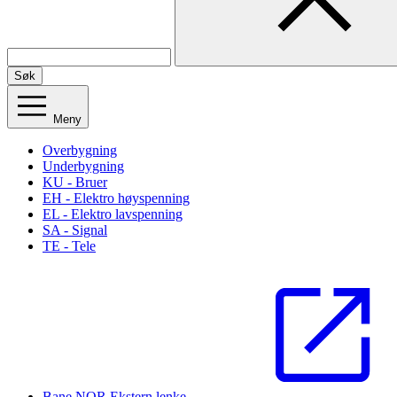
Søk
Meny
Overbygning
Underbygning
KU - Bruer
EH - Elektro høyspenning
EL - Elektro lavspenning
SA - Signal
TE - Tele
Bane NOR
Ekstern lenke