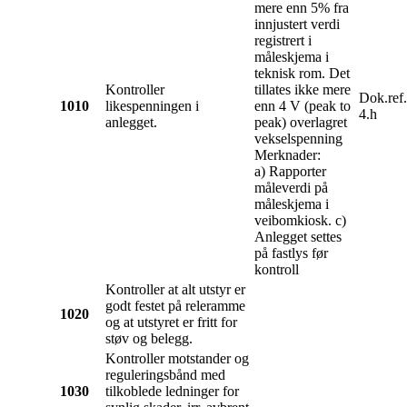
mere enn 5% fra
innjustert verdi
registrert i
måleskjema i
teknisk rom. Det
Kontroller
tillates ikke mere
Dok.ref
1010
likespenningen i
enn 4 V (peak to
4.h
anlegget.
peak) overlagret
vekselspenning
Merknader:
a) Rapporter
måleverdi på
måleskjema i
veibomkiosk. c)
Anlegget settes
på fastlys før
kontroll
Kontroller at alt utstyr er
godt festet på releramme
1020
og at utstyret er fritt for
støv og belegg.
Kontroller motstander og
reguleringsbånd med
1030
tilkoblede ledninger for