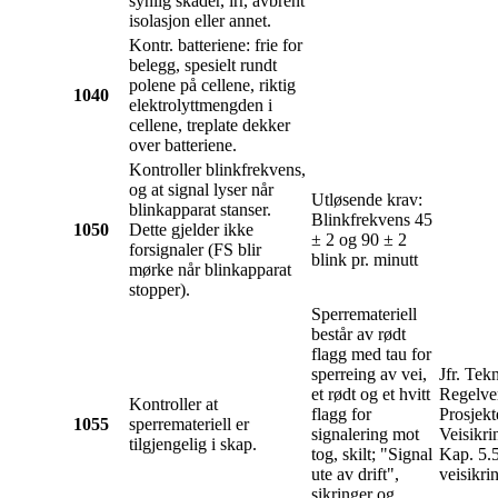
synlig skader, irr, avbrent
isolasjon eller annet.
Kontr. batteriene: frie for
belegg, spesielt rundt
polene på cellene, riktig
1040
elektrolyttmengden i
cellene, treplate dekker
over batteriene.
Kontroller blinkfrekvens,
og at signal lyser når
Utløsende krav:
blinkapparat stanser.
Blinkfrekvens 45
1050
Dette gjelder ikke
± 2 og 90 ± 2
forsignaler (FS blir
blink pr. minutt
mørke når blinkapparat
stopper).
Sperremateriell
består av rødt
flagg med tau for
sperreing av vei,
Jfr. Tek
et rødt og et hvitt
Regelver
Kontroller at
flagg for
Prosjekt
1055
sperremateriell er
signalering mot
Veisikri
tilgjengelig i skap.
tog, skilt; "Signal
Kap. 5.5
ute av drift",
veisikri
sikringer og