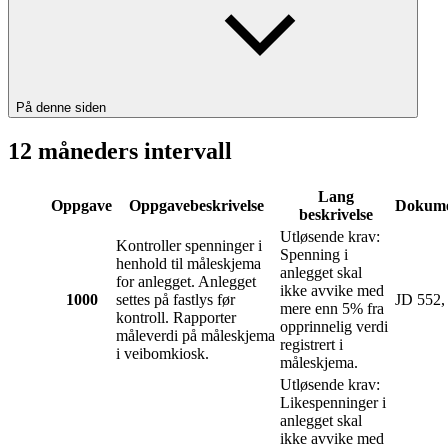
På denne siden
12 måneders intervall
Lang
Oppgave
Oppgavebeskrivelse
Dokume
beskrivelse
Utløsende krav:
Kontroller spenninger i
Spenning i
henhold til måleskjema
anlegget skal
for anlegget. Anlegget
ikke avvike med
1000
settes på fastlys før
JD 552, 
mere enn 5% fra
kontroll. Rapporter
opprinnelig verdi
måleverdi på måleskjema
registrert i
i veibomkiosk.
måleskjema.
Utløsende krav:
Likespenninger i
anlegget skal
ikke avvike med