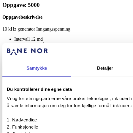
Oppgave: 5000
Oppgavebeskrivelse
10 kHz generator Inngangsspenning
Intervall
12 md
Myndighetsnivå
Lav
Oppgave: 5010
Samtykke
Detaljer
Oppgavebeskrivelse
50 kHz generator Inngangsspenning
Du kontrollerer dine egne data
Intervall
12 md
Myndighetsnivå
Lav
Vi og forretningspartnerne våre bruker teknologier, inkludert 
å samle informasjon om deg for forskjellige formål, inkludert:
Oppgave: 5020
Oppgavebeskrivelse
Nødvendige
Funksjonelle
Rele A kortslutning i sporet ved tilkobling trafo 1