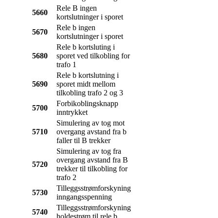
Rele B ingen
5660
kortslutninger i sporet
Rele b ingen
5670
kortslutninger i sporet
Rele b kortsluting i
5680
sporet ved tilkobling for
trafo 1
Rele b kortslutning i
5690
sporet midt mellom
tilkobling trafo 2 og 3
Forbikoblingsknapp
5700
inntrykket
Simulering av tog mot
5710
overgang avstand fra b
faller til B trekker
Simulering av tog fra
overgang avstand fra B
5720
trekker til tilkobling for
trafo 2
Tilleggsstrømforskyning
5730
inngangsspenning
Tilleggsstrømforskyning
5740
holdestrøm til rele b