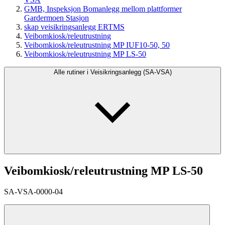
GMB, Inspeksjon Bomanlegg mellom plattformer
Gardermoen Stasjon
skap veisikringsanlegg ERTMS
Veibomkiosk/releutrustning
Veibomkiosk/releutrustning MP IUF10-50, 50
Veibomkiosk/releutrustning MP LS-50
Alle rutiner i Veisikringsanlegg (SA-VSA)
Veibomkiosk/releutrustning MP LS-50
SA-VSA-0000-04