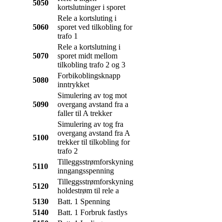
5050
kortslutninger i sporet
Rele a kortsluting i
5060
sporet ved tilkobling for
trafo 1
Rele a kortslutning i
5070
sporet midt mellom
tilkobling trafo 2 og 3
Forbikoblingsknapp
5080
inntrykket
Simulering av tog mot
5090
overgang avstand fra a
faller til A trekker
Simulering av tog fra
overgang avstand fra A
5100
trekker til tilkobling for
trafo 2
Tilleggsstrømforskyning
5110
inngangsspenning
Tilleggsstrømforskyning
5120
holdestrøm til rele a
5130
Batt. 1 Spenning
5140
Batt. 1 Forbruk fastlys