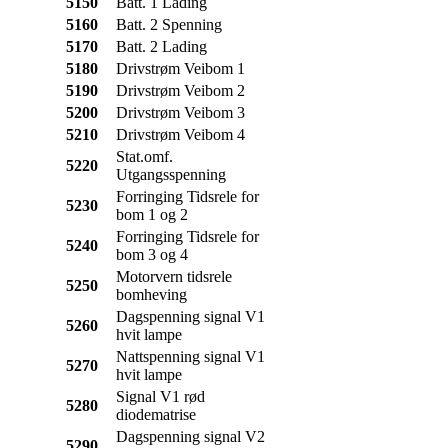
5150
Batt. 1 Lading
5160
Batt. 2 Spenning
5170
Batt. 2 Lading
5180
Drivstrøm Veibom 1
5190
Drivstrøm Veibom 2
5200
Drivstrøm Veibom 3
5210
Drivstrøm Veibom 4
Stat.omf.
5220
Utgangsspenning
Forringing Tidsrele for
5230
bom 1 og 2
Forringing Tidsrele for
5240
bom 3 og 4
Motorvern tidsrele
5250
bomheving
Dagspenning signal V1
5260
hvit lampe
Nattspenning signal V1
5270
hvit lampe
Signal V1 rød
5280
diodematrise
Dagspenning signal V2
5290