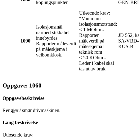
koplingspunkter
GEN-BR
Utløsende krav:
"Minimum
isolasjonsmotstand:
Isolasjonsmål
< 1 MOhm -
uarmert stikkabel
Rapporter
JD 552, ka
innebyrdes.
1090
måleverdi på
SA-VBD-
Rapporter måleverdi
måleskjema i
KOS-B
på måleskjema i
teknisk rom
veibomkiosk.
< 50 KOhm -
Leder i kabel skal
tas ut av bruk"
Oppgave: 1060
Oppgavebeskrivelse
Rengjør / smør drivmaskinen.
Lang beskrivelse
Utløsende krav: