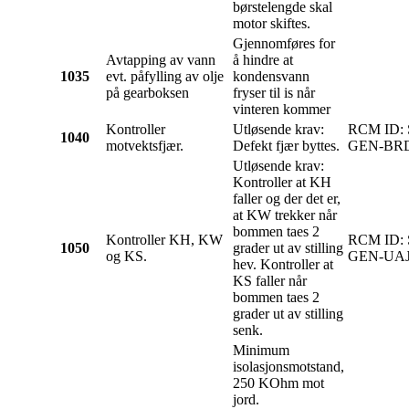
børstelengde skal
motor skiftes.
Gjennomføres for
Avtapping av vann
å hindre at
1035
evt. påfylling av olje
kondensvann
på gearboksen
fryser til is når
vinteren kommer
Kontroller
Utløsende krav:
RCM ID:
1040
motvektsfjær.
Defekt fjær byttes.
GEN-BR
Utløsende krav:
Kontroller at KH
faller og der det er,
at KW trekker når
bommen taes 2
Kontroller KH, KW
RCM ID:
1050
grader ut av stilling
og KS.
GEN-UAJ
hev. Kontroller at
KS faller når
bommen taes 2
grader ut av stilling
senk.
Minimum
isolasjonsmotstand,
250 KOhm mot
jord.