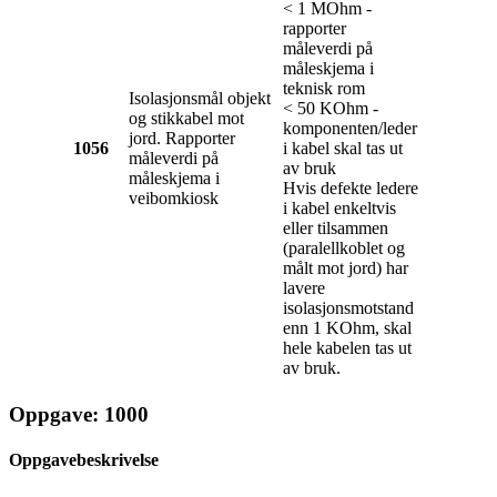
< 1 MOhm -
rapporter
måleverdi på
måleskjema i
teknisk rom
Isolasjonsmål objekt
< 50 KOhm -
og stikkabel mot
komponenten/leder
jord. Rapporter
1056
i kabel skal tas ut
måleverdi på
av bruk
måleskjema i
Hvis defekte ledere
veibomkiosk
i kabel enkeltvis
eller tilsammen
(paralellkoblet og
målt mot jord) har
lavere
isolasjonsmotstand
enn 1 KOhm, skal
hele kabelen tas ut
av bruk.
Oppgave: 1000
Oppgavebeskrivelse