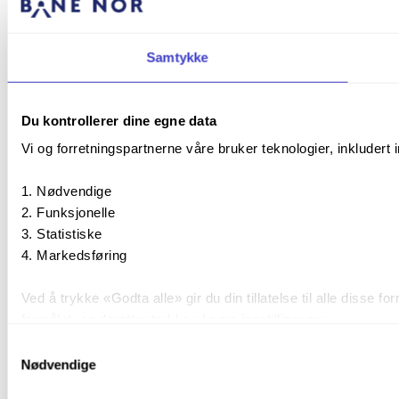
Samtykke
Du kontrollerer dine egne data
Vi og forretningspartnerne våre bruker teknologier, inkludert 
Nødvendige
Funksjonelle
Statistiske
Markedsføring
Ved å trykke «Godta alle» gir du din tillatelse til alle diss
formålet, og deretter trykke «Lagre innstillingene».
Samtykkevalg
Du kan trekke tilbake samtykket ditt til enhver tid ved å trykk
Nødvendige