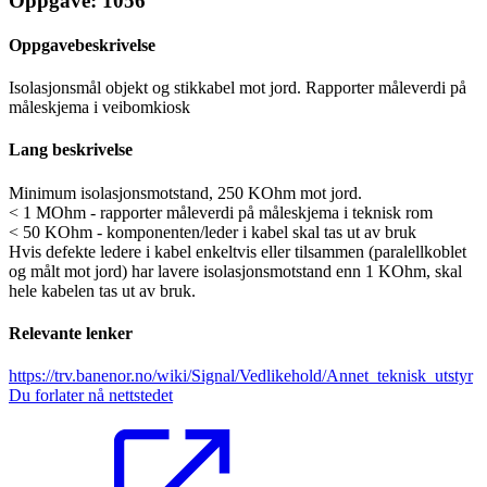
Oppgave: 1056
Oppgavebeskrivelse
Isolasjonsmål objekt og stikkabel mot jord. Rapporter måleverdi på
måleskjema i veibomkiosk
Lang beskrivelse
Minimum isolasjonsmotstand, 250 KOhm mot jord.
< 1 MOhm - rapporter måleverdi på måleskjema i teknisk rom
< 50 KOhm - komponenten/leder i kabel skal tas ut av bruk
Hvis defekte ledere i kabel enkeltvis eller tilsammen (paralellkoblet
og målt mot jord) har lavere isolasjonsmotstand enn 1 KOhm, skal
hele kabelen tas ut av bruk.
Relevante lenker
https://trv.banenor.no/wiki/Signal/Vedlikehold/Annet_teknisk_utstyr
Du forlater nå nettstedet