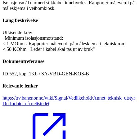
Isolasjonsmål uarmert stikkabel innebyrdes. Rapporter måleverdi på
måleskjema i veibomkiosk.
Lang beskrivelse
Utløsende krav:
"Minimum isolasjonsmotstand:
< 1 MOhm - Rapporter måleverdi på måleskjema i teknisk rom
< 50 KOhm - Leder i kabel skal tas ut av bruk"
Dokumentreferanse
JD 552, kap. 13.b \ SA-VBD-GEN-KOS-B
Relevante lenker
https://trv.banenor.no/wiki/Signal/Vedlikehold/Annet_teknisk_utstyr
Du forlater nå nettstedet