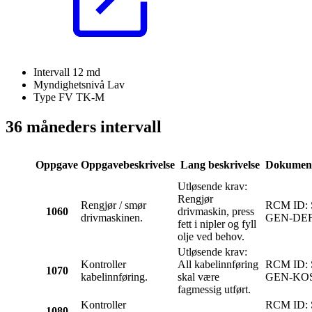
Intervall
12 md
Myndighetsnivå
Lav
Type FV
TK-M
36 måneders intervall
Oppgave
Oppgavebeskrivelse
Lang beskrivelse
Dokument
Utløsende krav:
Rengjør
Rengjør / smør
RCM ID:
1060
drivmaskin, press
drivmaskinen.
GEN-DE
fett i nipler og fyll
olje ved behov.
Utløsende krav:
Kontroller
All kabelinnføring
RCM ID:
1070
kabelinnføring.
skal være
GEN-KO
fagmessig utført.
Kontroller
RCM ID:
1080