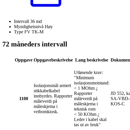
Intervall
36 md
Myndighetsnivå
Høy
Type FV
TK-M
72 måneders intervall
Oppgave
Oppgavebeskrivelse
Lang beskrivelse
Dokument
Utløsende krav:
"Minimum
isolasjonsmotstand:
Isolasjonsmål armert
< 1 MOhm ¿
stikkabelkabel
Rapporter
JD 552, ka
innbyrdes. Rapporter
1100
måleverdi på
SA-VBD-
måleverdi på
måleskjema i
KOS-C
måleskjema i
teknisk rom
veibomkiosk.
< 50 KOhm ¿
Leder i kabel skal
tas ut av bruk"