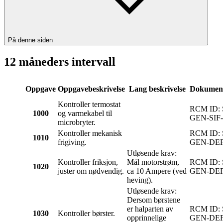
På denne siden
12 måneders intervall
Oppgave
Oppgavebeskrivelse
Lang beskrivelse
Dokument
Kontroller termostat
RCM ID:
1000
og varmekabel til
GEN-SIF
microbryter.
Kontroller mekanisk
RCM ID:
1010
frigiving.
GEN-DEF
Utløsende krav:
Kontroller friksjon,
Mål motorstrøm,
RCM ID:
1020
juster om nødvendig.
ca 10 Ampere (ved
GEN-DEF
heving).
Utløsende krav:
Dersom børstene
er halparten av
RCM ID:
1030
Kontroller børster.
opprinnelige
GEN-DE