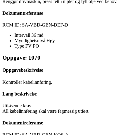
Rengjør drivmaskin, press fett i nipler og fyll olje ved behov.
Dokumentreferanse
RCM ID: SA-VBD-GEN-DEF-D
Intervall
36 md
Myndighetsnivå
Høy
Type FV
PO
Oppgave: 1070
Oppgavebeskrivelse
Kontroller kabelinnføring.
Lang beskrivelse
Utløsende krav:
All kabelinnføring skal være fagmessig utført.
Dokumentreferanse
RCM ID: SA-VBD-GEN-KOS-A