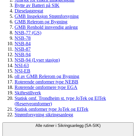
Bytte av Batteri på SIK
Dieselaggregat
GMB Inspeksjon Strømforsyning
GMB Relerom og Bygning
GMB Renhold innvendig anlegg
NSB-77 (GS)
NSB-78
NSB-84
NSB-87
NSB-94
NSB-94 (Lyser stasjon)
NSI-63
NSI-EB
oll av GMB Relerom og Bygning
Roterende omformer type NEBB
Roterende omformere type EGA
Skiftestillverk
Statisk omf. Trondheim st. type JoTek og ElTek
(Reserveomformer)
Statisk omformer type JoTek og ElTek
Strømforsyning sikringsanlegg
Alle rutiner i Sikringsanlegg (SA-SIK)