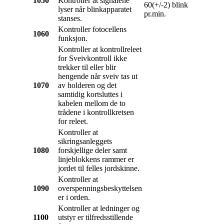
1050
Kontroller at signalene
60(+/-2) blink
lyser når blinkapparatet
pr.min.
stanses.
Kontroller fotocellens
1060
funksjon.
Kontroller at kontrollreleet
for Sveivkontroll ikke
trekker til eller blir
hengende når sveiv tas ut
1070
av holderen og det
samtidig kortsluttes i
kabelen mellom de to
trådene i kontrollkretsen
for releet.
Kontroller at
sikringsanleggets
1080
forskjellige deler samt
linjeblokkens rammer er
jordet til felles jordskinne.
Kontroller at
1090
overspenningsbeskyttelsen
er i orden.
Kontroller at ledninger og
1100
utstyr er tilfredsstillende