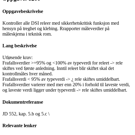
Oppgavebeskrivelse
Kontroller alle DSI releer med sikkerhetskritisk funksjon med
hensyn på treghet og klebing. Rrapporter måleverdier på
måleskjema i teknisk rom.
Lang beskrivelse
Utløsende krav:
Frafallsverdier >=95% og <100% av typeverdi for releet -> rele
skiftes ved første anledning. Inntil releet blir skiftet skal det
kontrollmåles hver måned.
Frafallsverdi < 95% av typeverdi -> ¿ rele skiftes umiddelbart.
Frafallsverdier varierer med mer enn 20% i forhold til laveste verdi,
og laveste verdi ligger under typeverdi -> rele skiftes umiddelbart.
Dokumentreferanse
JD 552, kap. 5.b og 5.c \
Relevante lenker