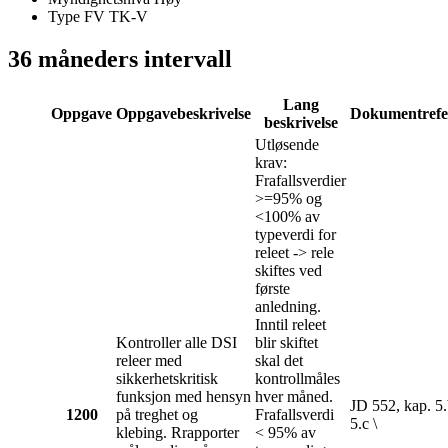
Type FV
TK-V
36 måneders intervall
Lang
Oppgave
Oppgavebeskrivelse
Dokumentrefe
beskrivelse
Utløsende
krav:
Frafallsverdier
>=95% og
<100% av
typeverdi for
releet -> rele
skiftes ved
første
anledning.
Inntil releet
Kontroller alle DSI
blir skiftet
releer med
skal det
sikkerhetskritisk
kontrollmåles
funksjon med hensyn
hver måned.
JD 552, kap. 5
1200
på treghet og
Frafallsverdi
5.c \
klebing. Rrapporter
< 95% av