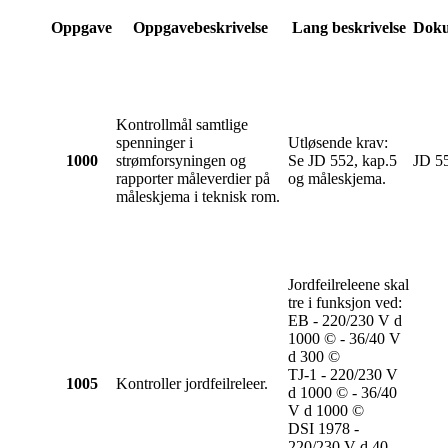
Oppgave
Oppgavebeskrivelse
Lang beskrivelse
Doku
Kontrollmål samtlige
spenninger i
Utløsende krav:
1000
strømforsyningen og
Se JD 552, kap.5
JD 55
rapporter måleverdier på
og måleskjema.
måleskjema i teknisk rom.
Jordfeilreleene skal
tre i funksjon ved:
EB - 220/230 V d
1000 © - 36/40 V
d 300 ©
TJ-1 - 220/230 V
1005
Kontroller jordfeilreleer.
d 1000 © - 36/40
V d 1000 ©
DSI 1978 -
220/230 V d 40