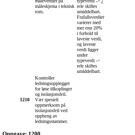
måleverdier på
typeverdi -> ¿
måleskjema i teknisk
rele skiftes
rom.
umiddelbart.
Frafallsverdier
varierer med
mer enn 20%
i forhold til
laveste verdi,
og laveste
verdi ligger
under
typeverdi ->
rele skiftes
umiddelbart.
Kontroller
ledningsopplegget
for løse tilkoplinger
og isolasjonsfeil.
1210
Vær spesielt
oppmerksom på
isolasjonsfeil ved
oppheng av
ledningsstammer.
Oppgave: 1200