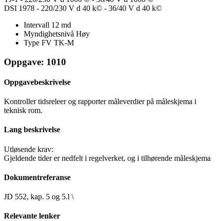
DSI 1978 - 220/230 V d 40 k© - 36/40 V d 40 k©
Intervall
12 md
Myndighetsnivå
Høy
Type FV
TK-M
Oppgave: 1010
Oppgavebeskrivelse
Kontroller tidsreleer og rapporter måleverdier på måleskjema i
teknisk rom.
Lang beskrivelse
Utløsende krav:
Gjeldende tider er nedfelt i regelverket, og i tilhørende måleskjema
Dokumentreferanse
JD 552, kap. 5 og 5.l \
Relevante lenker