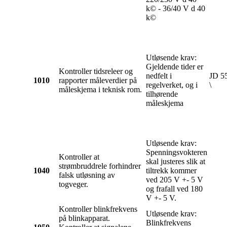
k© - 36/40 V d 40
k©
Utløsende krav:
Gjeldende tider er
Kontroller tidsreleer og
nedfelt i
JD 55
1010
rapporter måleverdier på
regelverket, og i
\
måleskjema i teknisk rom.
tilhørende
måleskjema
Utløsende krav:
Spenningsvokteren
Kontroller at
skal justeres slik at
strømbruddrele forhindrer
1040
tiltrekk kommer
falsk utløsning av
ved 205 V +- 5 V
togveger.
og frafall ved 180
V +- 5 V.
Kontroller blinkfrekvens
Utløsende krav:
på blinkapparat.
Blinkfrekvens