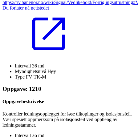
https://trv.banenor.no/wiki/Signal/Vedlikehold/Forriglingsutrustning#
Du forlater nå nettstedet
Intervall
36 md
Myndighetsnivå
Høy
Type FV
TK-M
Oppgave: 1210
Oppgavebeskrivelse
Kontroller ledningsopplegget for løse tilkoplinger og isolasjonsfeil.
Vær spesielt oppmerksom på isolasjonsfeil ved oppheng av
ledningsstammer.
Intervall
36 md