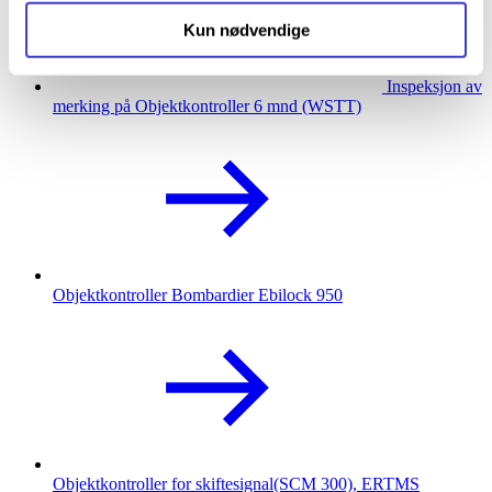
Kun nødvendige
Inspeksjon av
merking på Objektkontroller 6 mnd (WSTT)
Objektkontroller Bombardier Ebilock 950
Objektkontroller for skiftesignal(SCM 300), ERTMS