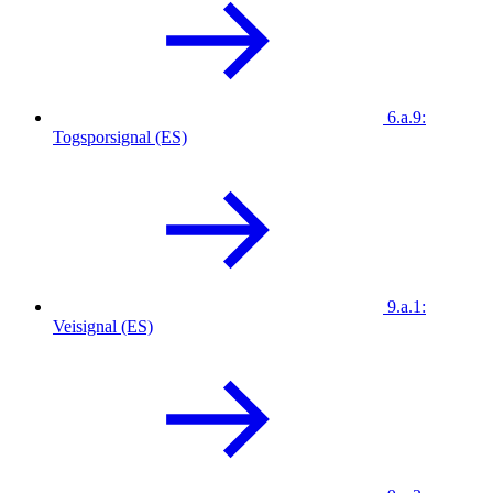
6.a.9:
Togsporsignal (ES)
9.a.1:
Veisignal (ES)