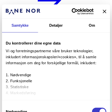
Andreaskors
montert i "signalmast"
Samtykke
Detaljer
Om
Du kontrollerer dine egne data
Vi og forretningspartnerne våre bruker teknologier,
inkludert informasjonskapsler/«cookies», til å samle
BUES 2000
informasjon om deg for forskjellige formål, inkludert:
Planovergangssignal, utstyrsspesifikk rutine - SIG
Nødvendige
Funksjonelle
Statistiske
Markedsføring
Dvergsignal
Ved å trykke «Godta alle» gir du din tillatelse til alle disse
Samtykkevalg
formålene. Du kan også velge formålet du vil samtykke til
Nødvendige