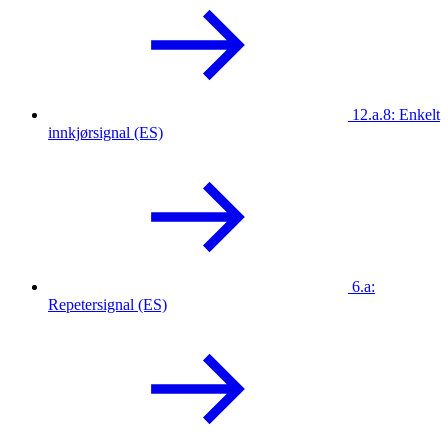
12.a.8: Enkelt
innkjørsignal (ES)
6.a:
Repetersignal (ES)