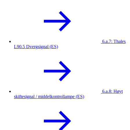
6.a.7: Thales
L90.5 Dvergsignal (ES)
6.a.8: Høyt
skiftesignal / middelkontrollampe (ES)