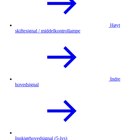
Høyt
skiftesignal / middelkontrollampe
Indre
hovedsignal
Innkjørhovedsignal (5-lys)