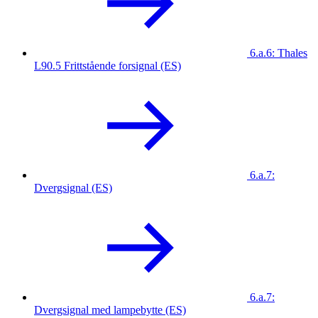
6.a.6: Thales
L90.5 Frittstående forsignal (ES)
6.a.7:
Dvergsignal (ES)
6.a.7:
Dvergsignal med lampebytte (ES)