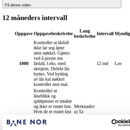
På denne siden
12 måneders intervall
Lang
Oppgave
Oppgavebeskrivelse
Intervall
Myndig
beskrivelse
Kontroller at låsfall
ikke lar seg åpne
uten nøkkel. Gjøres
ved å presse inn
1000
låsfall, f.eks. med
12 md
Lav
skrujern. Defekt lås
byttes. Ved bytting
av lås kal nøkkel
kontroller mot mal.
Kontroller at
låseblikk og
splittpinner er intakte
og ikke er rustet fast.
Merknader:
Hvis de er rustet fast
a) Ta
skal de løsnes og
kontakt
1070
smøres eller evt.
med
12 md
Høy
byttes. Gjelder
togleder for