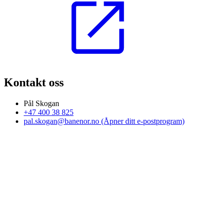
Kontakt oss
Pål Skogan
+47 400 38 825
pal.skogan@banenor.no
(Åpner ditt e-postprogram)