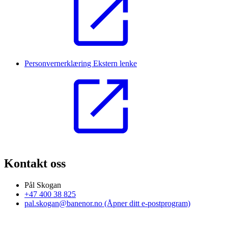
Personvernerklæring
Ekstern lenke
Kontakt oss
Pål Skogan
+47 400 38 825
pal.skogan@banenor.no
(Åpner ditt e-postprogram)