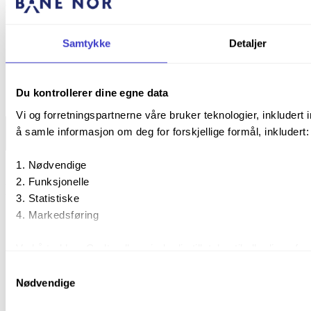
Dokumentreferanse
SA-ATB-GEN-DEF-A
Samtykke
Detaljer
Intervall
12 md
Myndighetsnivå
Lav
Type FV
TK-V
Du kontrollerer dine egne data
Bane NOR
Vi og forretningspartnerne våre bruker teknologier, inkludert 
å samle informasjon om deg for forskjellige formål, inkludert:
Nødvendige
Funksjonelle
Bane NOR
Statistiske
Markedsføring
Bane NOR SF
Ekstern lenke
Ved å trykke «Godta alle» gir du din tillatelse til alle disse 
formålet du vil samtykke til ved å trykke på avmerkingsbokse
Samtykkevalg
trykke «Lagre innstillingene».
Nødvendige