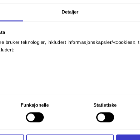
Detaljer
ata
re bruker teknologier, inkludert informasjonskapsler/«cookies», 
kludert:
Dokumentreferanse
Relevante lenke
e
du din tillatelse til alle disse formålene. Du kan også velge formå
Funksjonelle
Statistiske
https://trv.banenor.no/wiki/Kontaktledning/Ve
nder formålet, og deretter trykke «Lagre innstillingene».
t ditt til enhver tid ved å trykke på det lille ikonet i nederste v
RCM ID: EH-KTL-
KTLTRÅD-UAS-C
i bruker informasjonskapsler og annen teknologi, og hvordan v