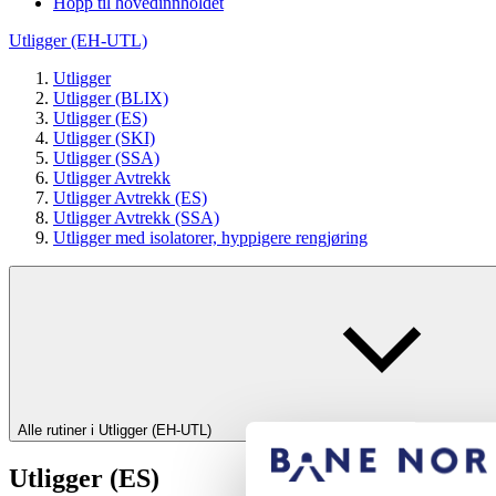
Hopp til hovedinnholdet
Utligger (EH-UTL)
Utligger
Utligger (BLIX)
Utligger (ES)
Utligger (SKI)
Utligger (SSA)
Utligger Avtrekk
Utligger Avtrekk (ES)
Utligger Avtrekk (SSA)
Utligger med isolatorer, hyppigere rengjøring
Alle rutiner i Utligger (EH-UTL)
Utligger (ES)