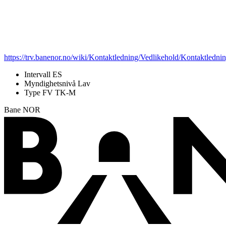
https://trv.banenor.no/wiki/Kontaktledning/Vedlikehold/Kontaktledni
Intervall
ES
Myndighetsnivå
Lav
Type FV
TK-M
Bane NOR