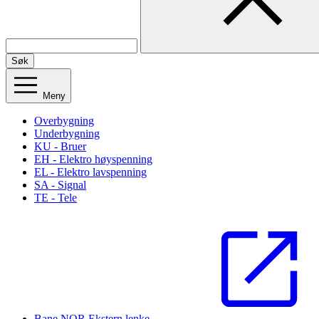
Søk
Meny
Overbygning
Underbygning
KU - Bruer
EH - Elektro høyspenning
EL - Elektro lavspenning
SA - Signal
TE - Tele
Bane NOR
Ekstern lenke