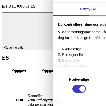
EH-UTL-0000-01-ES
Samtykke
Du kontrollerer dine egne d
Vi og forretningspartnerne vå
deg for forskjellige formål, in
På denne siden
Nødvendige
Funksjonelle
ES
Statistiske
Markedsføring
Lang
Oppgave
Oppgavebeskrivelse
beskrivels
Samtykkevalg
Ved å trykke «Godta alle» gir 
Nødvendige
trykke på avmerkingsboksen u
Du kan trekke tilbake samtykke
Kontroller
JD 542
1130
kontakttrådhøyde/høydeendring (ved
kap. 5
baksing eller kjøring med pakkmaskin)
Du kan lese mer om hvordan v