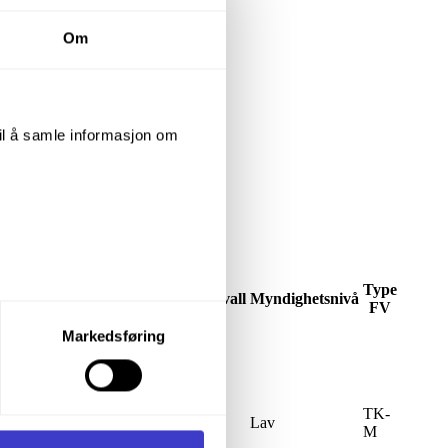
Om
til å samle informasjon om
Type
r
Intervall
Myndighetsnivå
FV
let du vil samtykke til ved å
Markedsføring
dlikehold/Kontaktledning
Du
enstre hjørne av nettsiden.
TK-
ES
Lav
M
i samler inn og behandler