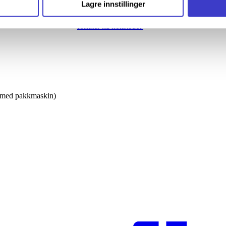
Lagre innstillinger
ide
Informasjonskapsler (Cookies)
.
forlater nå nettstedet
g med pakkmaskin)