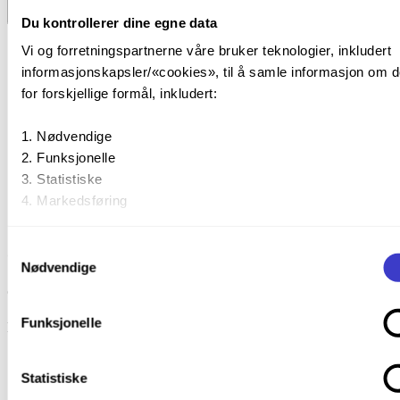
På denne siden
Du kontrollerer dine egne data
Vi og forretningspartnerne våre bruker teknologier, inkludert
12 måneders intervall
informasjonskapsler/«cookies», til å samle informasjon om 
for forskjellige formål, inkludert:
Oppgave
Oppgavebeskrivelse
Intervall
Myndighetsn
Nødvendige
1000
Kontroller for skade
12 md
Lav
Funksjonelle
1010
Kontroller om vern er utløst
12 md
Lav
Statistiske
Markedsføring
Kontroller tilkobling til
1020
12 md
Lav
jordelektrode/spor/returkrets
Ved å trykke «Godta alle» gir du din tillatelse til alle disse
Samtykkevalg
Oppgave: 1000
formålene. Du kan også velge formålet du vil samtykke til ve
Nødvendige
trykke på avmerkingsboksen under formålet, og deretter try
Oppgavebeskrivelse
«Lagre innstillingene».
Funksjonelle
Kontroller for skade
Du kan trekke tilbake samtykket ditt til enhver tid ved å tryk
Intervall
12 md
det lille ikonet i nederste venstre hjørne av nettsiden.
Myndighetsnivå
Lav
Statistiske
Type FV
TK-V