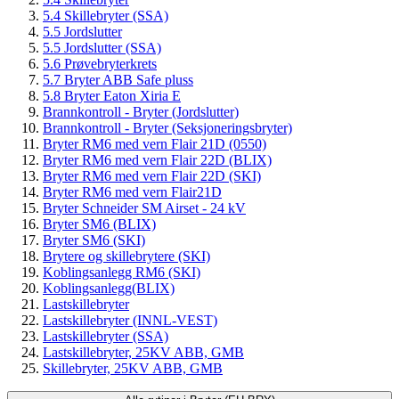
5.4 Skillebryter (SSA)
5.5 Jordslutter
5.5 Jordslutter (SSA)
5.6 Prøvebryterkrets
5.7 Bryter ABB Safe pluss
5.8 Bryter Eaton Xiria E
Brannkontroll - Bryter (Jordslutter)
Brannkontroll - Bryter (Seksjoneringsbryter)
Bryter RM6 med vern Flair 21D (0550)
Bryter RM6 med vern Flair 22D (BLIX)
Bryter RM6 med vern Flair 22D (SKI)
Bryter RM6 med vern Flair21D
Bryter Schneider SM Airset - 24 kV
Bryter SM6 (BLIX)
Bryter SM6 (SKI)
Brytere og skillebrytere (SKI)
Koblingsanlegg RM6 (SKI)
Koblingsanlegg(BLIX)
Lastskillebryter
Lastskillebryter (INNL-VEST)
Lastskillebryter (SSA)
Lastskillebryter, 25KV ABB, GMB
Skillebryter, 25KV ABB, GMB