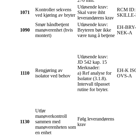
270 mm.
Utløsende krav:
Kontroller sekvens
RCM ID:
1071
Skal være ihht
ved kjøring av bryter
SKILLE-
leverandørens krav
Smør håndbetjent
Utløsende krav:
EH-BRY-
1090
manøverenhet (hvis
Bryteren bør ikke
NEK-A
montert)
være tung å betjene
Utløsende krav:
JD 542 kap. 15
Merknader:
Rengjøring av
EH-K IS
1110
a) Ref analyse for
isolator ved behov
OVS-A
Isolator (3.1.8).
Intervall tilpasset
rutine for bryter.
Utfør
manøverkontroll
Følg leverandørens
1130
sammen med
krav
manøverenheten som
en enhet