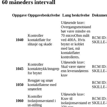
60 måneders intervall
Oppgave
Oppgavebeskrivelse
Lang beskrivelse
Dokumen
Utløsende krav:
Overgangsmotstand
bør være mindre en
Kontroller
70 microOhm målt
RCM ID:
1040
kontaktflate for
ved 400A. Hvis
SKILLE
slitasje og skade
bryter er koblet
med last, må
kontaktflater
kontrolleres.
Utløsende krav:
Kontroller
Skal være større
RCM ID:
1045
kontakttrykk/inngrep
enn leverandørens
SKILLE
for bryter
krav
Rengjør og smør
RCM ID:
1050
kontaktflatene med
SKILLE
smørefett
Utløsende krav:
Kontoller
Krav til
RCM ID:
1060
isolasjonsavstand i
isolasjonsavstand er
SKILLE-
ut-stilling