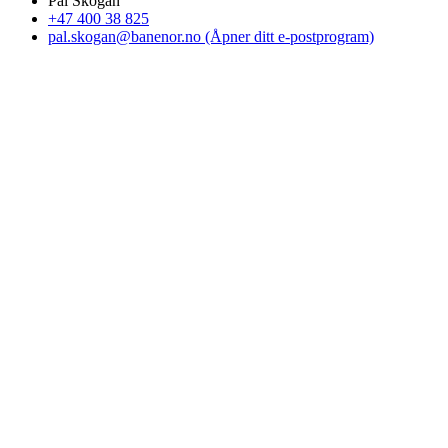
Pål Skogan
+47 400 38 825
pal.skogan@banenor.no
(Åpner ditt e-postprogram)