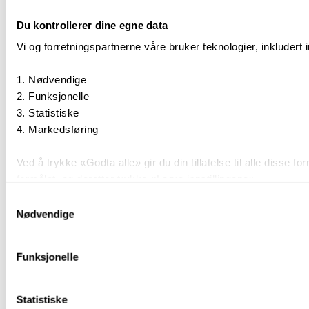
Du kontrollerer dine egne data
Vi og forretningspartnerne våre bruker teknologier, inkludert 
Nødvendige
Funksjonelle
Statistiske
Markedsføring
Ved å trykke «Godta alle» gir du din tillatelse til alle diss
formålet, og deretter trykke «Lagre innstillingene».
Samtykkevalg
Du kan trekke tilbake samtykket ditt til enhver tid ved å trykk
Nødvendige
Du kan lese mer om hvordan vi bruker informasjonskapsler o
Funksjonelle
Informasjonskapsler (Cookies)
.
Statistiske