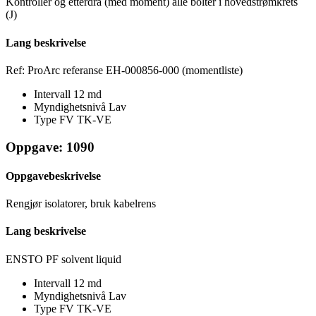
Kontroller og etterdra (med moment) alle bolter i hovedstrømkrets
(J)
Lang beskrivelse
Ref: ProArc referanse EH-000856-000 (momentliste)
Intervall
12 md
Myndighetsnivå
Lav
Type FV
TK-VE
Oppgave: 1090
Oppgavebeskrivelse
Rengjør isolatorer, bruk kabelrens
Lang beskrivelse
ENSTO PF solvent liquid
Intervall
12 md
Myndighetsnivå
Lav
Type FV
TK-VE