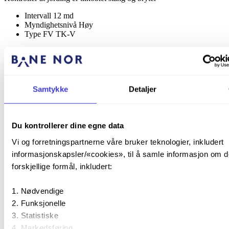
Intervall
12 md
Myndighetsnivå
Høy
Type FV
TK-V
Oppgave: 1040
Oppgavebeskrivelse
Samtykke
Detaljer
Vask og smør lasthodet (D - F) med kontaktfett
Lang beskrivelse
Du kontrollerer dine egne data
ENSTO skyddsfett SR1
Vi og forretningspartnerne våre bruker teknologier, inkludert
Intervall
12 md
informasjonskapsler/«cookies», til å samle informasjon om d
Myndighetsnivå
Lav
forskjellige formål, inkludert:
Type FV
TK-VE
Oppgave: 1050
Nødvendige
Funksjonelle
Oppgavebeskrivelse
Statistiske
Markedsføring