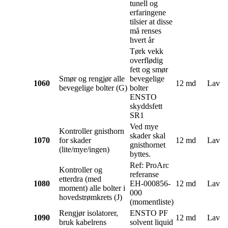
tunell og
erfaringene
tilsier at disse
må renses
hvert år
Tørk vekk
overflødig
fett og smør
Smør og rengjør alle
bevegelige
1060
12 md
Lav
bevegelige bolter (G)
bolter
ENSTO
skyddsfett
SR1
Ved mye
Kontroller gnisthorn
skader skal
1070
for skader
12 md
Lav
gnisthornet
(lite/mye/ingen)
byttes.
Ref: ProArc
Kontroller og
referanse
etterdra (med
1080
EH-000856-
12 md
Lav
moment) alle bolter i
000
hovedstrømkrets (J)
(momentliste)
Rengjør isolatorer,
ENSTO PF
1090
12 md
Lav
bruk kabelrens
solvent liquid