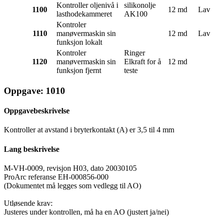
Kontroller oljenivå i
silikonolje
1100
12 md
Lav
lasthodekammeret
AK100
Kontroler
1110
manøvermaskin sin
12 md
Lav
funksjon lokalt
Kontroler
Ringer
1120
manøvermaskin sin
Elkraft for å
12 md
funksjon fjernt
teste
Oppgave: 1010
Oppgavebeskrivelse
Kontroller at avstand i bryterkontakt (A) er 3,5 til 4 mm
Lang beskrivelse
M-VH-0009, revisjon H03, dato 20030105
ProArc referanse EH-000856-000
(Dokumentet må legges som vedlegg til AO)
Utløsende krav:
Justeres under kontrollen, må ha en AO (justert ja/nei)