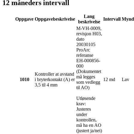
12 måneders intervall
Lang
Oppgave
Oppgavebeskrivelse
Intervall
Myndi
beskrivelse
M-VH-0009,
revisjon H03,
dato
20030105
ProArc
referanse
EH-000856-
000
(Dokumentet
Kontroller at avstand
må legges
1010
i bryterkontakt (A) er
12 md
Lav
som vedlegg
3,5 til 4 mm
til AO)
Utløsende
krav:
Justeres
under
kontrollen,
må ha en AO
(justert ja/nei)