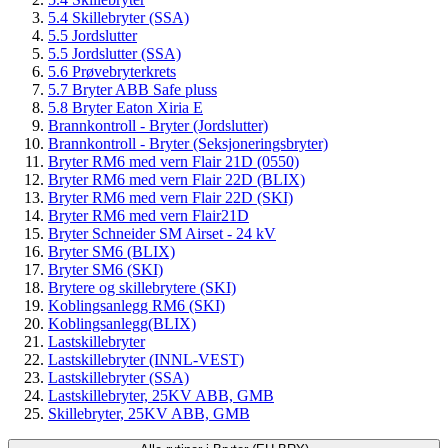
5.4 Skillebryter (SSA)
5.5 Jordslutter
5.5 Jordslutter (SSA)
5.6 Prøvebryterkrets
5.7 Bryter ABB Safe pluss
5.8 Bryter Eaton Xiria E
Brannkontroll - Bryter (Jordslutter)
Brannkontroll - Bryter (Seksjoneringsbryter)
Bryter RM6 med vern Flair 21D (0550)
Bryter RM6 med vern Flair 22D (BLIX)
Bryter RM6 med vern Flair 22D (SKI)
Bryter RM6 med vern Flair21D
Bryter Schneider SM Airset - 24 kV
Bryter SM6 (BLIX)
Bryter SM6 (SKI)
Brytere og skillebrytere (SKI)
Koblingsanlegg RM6 (SKI)
Koblingsanlegg(BLIX)
Lastskillebryter
Lastskillebryter (INNL-VEST)
Lastskillebryter (SSA)
Lastskillebryter, 25KV ABB, GMB
Skillebryter, 25KV ABB, GMB