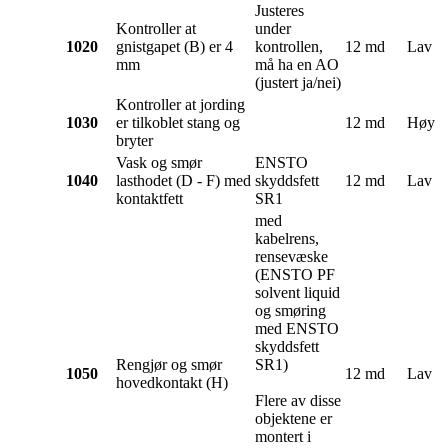
Justeres
Kontroller at
under
1020
gnistgapet (B) er 4
kontrollen,
12 md
Lav
mm
må ha en AO
(justert ja/nei)
Kontroller at jording
1030
er tilkoblet stang og
12 md
Høy
bryter
Vask og smør
ENSTO
1040
lasthodet (D - F) med
skyddsfett
12 md
Lav
kontaktfett
SR1
med
kabelrens,
rensevæske
(ENSTO PF
solvent liquid
og smøring
med ENSTO
skyddsfett
Rengjør og smør
SR1)
1050
12 md
Lav
hovedkontakt (H)
Flere av disse
objektene er
montert i