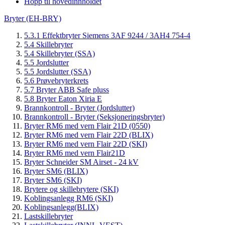
Hopp til hovedinnholdet
Bryter (EH-BRY)
5.3.1 Effektbryter Siemens 3AF 9244 / 3AH4 754-4
5.4 Skillebryter
5.4 Skillebryter (SSA)
5.5 Jordslutter
5.5 Jordslutter (SSA)
5.6 Prøvebryterkrets
5.7 Bryter ABB Safe pluss
5.8 Bryter Eaton Xiria E
Brannkontroll - Bryter (Jordslutter)
Brannkontroll - Bryter (Seksjoneringsbryter)
Bryter RM6 med vern Flair 21D (0550)
Bryter RM6 med vern Flair 22D (BLIX)
Bryter RM6 med vern Flair 22D (SKI)
Bryter RM6 med vern Flair21D
Bryter Schneider SM Airset - 24 kV
Bryter SM6 (BLIX)
Bryter SM6 (SKI)
Brytere og skillebrytere (SKI)
Koblingsanlegg RM6 (SKI)
Koblingsanlegg(BLIX)
Lastskillebryter