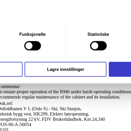
du din tillatelse til alle disse formålene. Du kan også velge formå
Funksjonelle
Statistiske
nder formålet, og deretter trykke «Lagre innstillingene».
Lang beskrivelse
ok.ref:
t ditt til enhver tid ved å trykke på det lille ikonet i nederste v
stfoldbanen V L (Oslo S) - Ski, Ski Stasjon,
eknisk bygg vest, HK299, Elektro høyspenning,
nergiforsyning 22 kV, FDV Brukerhåndbok, Km 24,340
i bruker informasjonskapsler og annen teknologi, og hvordan v
Lagre innstillinger
OS-90-A-56054
ide
Informasjonskapsler (Cookies)
.
R10]
ommentar:
o ensure proper operation of the RM6 under harsh operating conditions
ecommends regular maintenance of the cabinet and its installation.
ok.ref:
stfoldbanen V L (Oslo S) - Ski, Ski Stasjon,
eknisk bygg vest, HK299, Elektro høyspenning,
nergiforsyning 22 kV, FDV Brukerhåndbok, Km 24,340
OS-90-A-56054
R10]