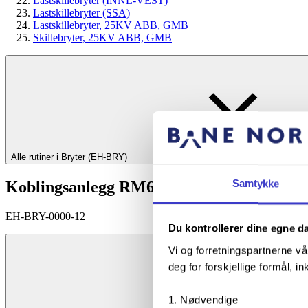
Lastskillebryter (INNL-VEST)
Lastskillebryter (SSA)
Lastskillebryter, 25KV ABB, GMB
Skillebryter, 25KV ABB, GMB
Alle rutiner i Bryter (EH-BRY)
Samtykke
Koblingsanlegg RM6 (SKI)
EH-BRY-0000-12
Du kontrollerer dine egne d
Vi og forretningspartnerne vå
deg for forskjellige formål, in
Nødvendige