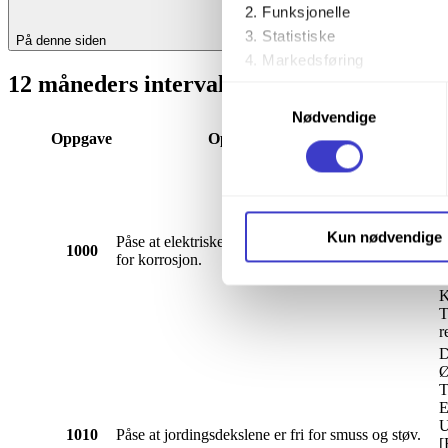
Funksjonelle
Statistiske
På denne siden
Markedsføring
12 måneders intervall
Samtykkevalg
Ved å trykke «Godta alle» gir 
Nødvendige
trykke på avmerkingsboksen u
Oppgave
Oppgavebeskrivelse
D
Du kan trekke tilbake samtykke
Ø
T
E
Du kan lese mer om hvordan v
Kun nødvendige
Påse at elektriske/elektroniske komponenter er fri
U
1000
personopplysninger på vår s
for korrosjon.
[
K
T
r
D
Ø
T
E
U
1010
Påse at jordingsdekslene er fri for smuss og støv.
[