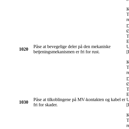
K
T
r
D
Ø
T
E
Påse at bevegelige deler på den mekaniske
U
1020
betjeningsmekanismen er fri for rust.
[
K
T
r
D
Ø
T
E
Påse at tilkoblingene på MV-kontakten og kabel er
U
1030
fri for skader.
[
K
T
r