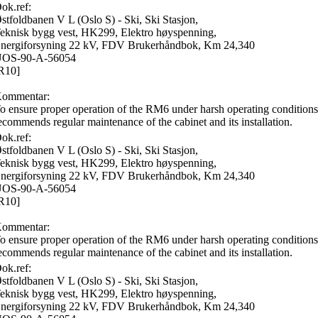
ok.ref:
stfoldbanen V L (Oslo S) - Ski, Ski Stasjon,
eknisk bygg vest, HK299, Elektro høyspenning,
nergiforsyning 22 kV, FDV Brukerhåndbok, Km 24,340
OS-90-A-56054
R10]
ommentar:
o ensure proper operation of the RM6 under harsh operating conditions
ecommends regular maintenance of the cabinet and its installation.
ok.ref:
stfoldbanen V L (Oslo S) - Ski, Ski Stasjon,
eknisk bygg vest, HK299, Elektro høyspenning,
nergiforsyning 22 kV, FDV Brukerhåndbok, Km 24,340
OS-90-A-56054
R10]
ommentar:
o ensure proper operation of the RM6 under harsh operating conditions
ecommends regular maintenance of the cabinet and its installation.
ok.ref:
stfoldbanen V L (Oslo S) - Ski, Ski Stasjon,
eknisk bygg vest, HK299, Elektro høyspenning,
nergiforsyning 22 kV, FDV Brukerhåndbok, Km 24,340