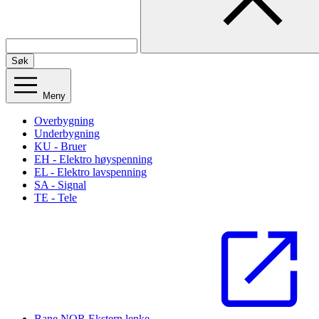
Søk
Meny
Overbygning
Underbygning
KU - Bruer
EH - Elektro høyspenning
EL - Elektro lavspenning
SA - Signal
TE - Tele
Bane NOR
Ekstern lenke