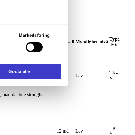
let du vil samtykke til ved å
Markedsføring
Type
Intervall
Myndighetsnivå
FV
enstre hjørne av nettsiden.
i samler inn og behandler
Godta alle
TK-
12 md
Lav
V
, manufacture strongly
TK-
12 md
Lav
V