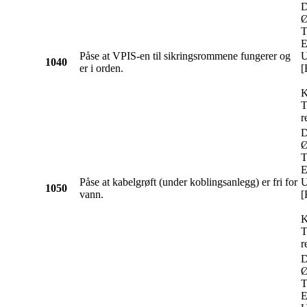
D
Ø
T
E
Påse at VPIS-en til sikringsrommene fungerer og
U
1040
er i orden.
[
K
T
r
D
Ø
T
E
Påse at kabelgrøft (under koblingsanlegg) er fri for
U
1050
vann.
[
K
T
r
D
Ø
T
E