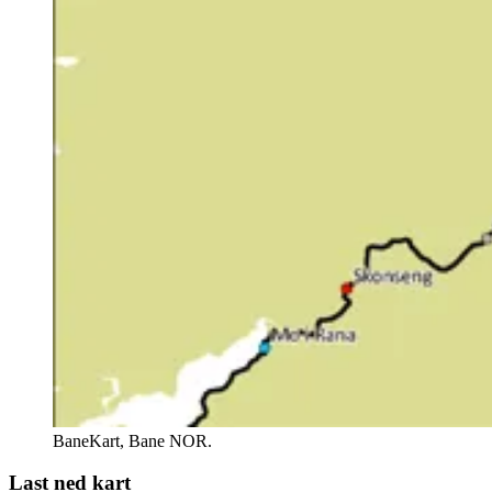
BaneKart, Bane NOR.
Last ned kart