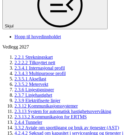
Skjul
Hopp til hovedinnholdet
Vedlegg 2027
2.2.1 Strekningskart
2.2.2.2 Tilknyttet nett
2.3.4.1 Internasjonal profil
2.3.4.3 Multipurpose profil
2.3.5.1 Aksellast
2.3.5.2 Metervekt
2.3.6 Linjestigninger
2.3.7 Linjehastighet
2.3.9 Elektrifiserte linjer
2.3.12 Kommunikasjonssystemer
2.3.13 System for automatisk hastighetsovervåking
2.3.13.2 Kommunikasjon for ERTMS
2.4.4 Tunneler
3.3.2 Avtale om sportilgang og bruk av tjenester (AST)
4.2.4.2 Søknad om kapasitet i serviceanlegg og tjenester i