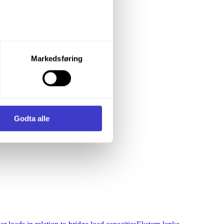
let du vil samtykke til ved å
Markedsføring
enstre hjørne av nettsiden.
i samler inn og behandler
Godta alle