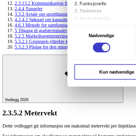
2.3.13.2 Kommunikasjon for ERTMS
Funksjonelle
2.4.4 Tunneler
Statistiske
3.3.2 Avtale om sportilgang og bruk av tjenester (AST)
Markedsføring
4.2.4.2 Søknad om kapasitet i serviceanlegg og tjenester i disse
4.6.3 Metode for samfunnsøkonomisk verdsetting av ruteleietil
Samtykkevalg
5 Tilgang til godsterminaler
Ved å trykke «Godta alle» gir 
Nødvendige
5.2.5 Markedssegmentering for det norske jernbanenettet
trykke på avmerkingsboksen u
5.3.2.1 Grunnpris (direkte kostnader)
5.3.2.3 Påslag for den minste pakken med tjenester
Du kan trekke tilbake samtykke
Du kan lese mer om hvordan v
Kun nødvendige
personopplysninger på vår s
Vedlegg 2026
2.3.5.2 Metervekt
Dette vedlegget gir informasjon om maksimal metervekt per linjeklasse