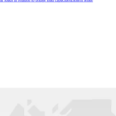
 loads in relation to bridge load capacities
Ekstern lenke