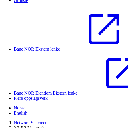
Ordliste
Bane NOR
Ekstern lenke
Bane NOR Eiendom
Ekstern lenke
Flere oppslagsverk
Norsk
English
Network Statement
2.3.5.2 Metervekt