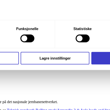
deling
du din tillatelse til alle disse formålene. Du kan også velge formå
Funksjonelle
Statistiske
nder formålet, og deretter trykke «Lagre innstillingene».
t ditt til enhver tid ved å trykke på det lille ikonet i nederste v
i bruker informasjonskapsler og annen teknologi, og hvordan v
Lagre innstillinger
ide
Informasjonskapsler (Cookies)
.
 på det nasjonale jernbanenettverket.