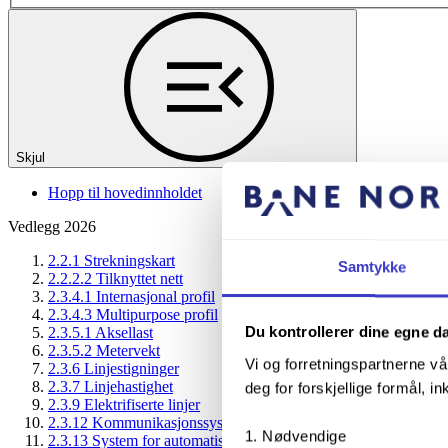
Skjul
Hopp til hovedinnholdet
Vedlegg 2026
2.2.1 Strekningskart
Samtykke
2.2.2.2 Tilknyttet nett
2.3.4.1 Internasjonal profil
2.3.4.3 Multipurpose profil
Du kontrollerer dine egne d
2.3.5.1 Aksellast
2.3.5.2 Metervekt
Vi og forretningspartnerne vå
2.3.6 Linjestigninger
2.3.7 Linjehastighet
deg for forskjellige formål, in
2.3.9 Elektrifiserte linjer
2.3.12 Kommunikasjonssystemer
Nødvendige
2.3.13 System for automatisk hastighetsovervåking