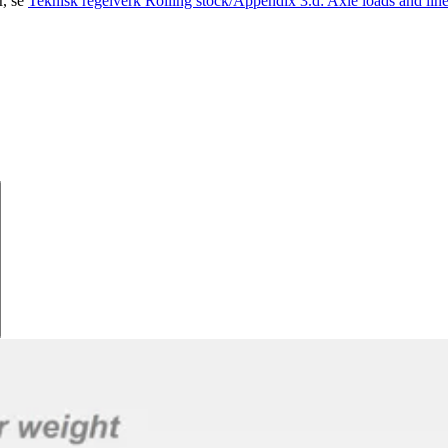
r, se
Teknisk regelverk Rolling stock/Appendix 3.d: Axle loads and linear