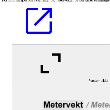
For informasjon om aksellaster og metervekter på bestemte strekninge
.
Forstørr bildet