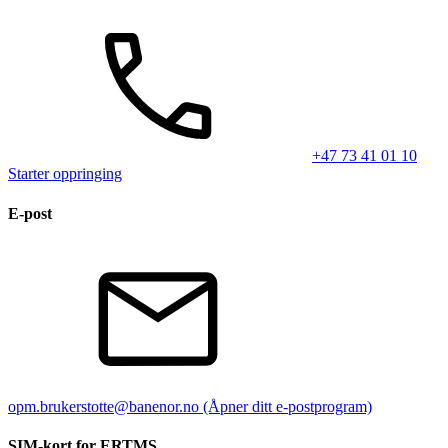
+47 73 41 01 10
Starter oppringing
E-post
opm.brukerstotte@banenor.no
(Åpner ditt e-postprogram)
SIM-kort for ERTMS