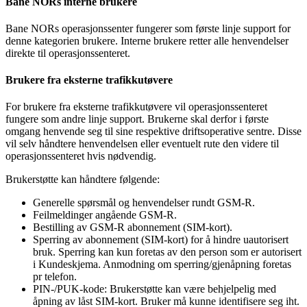
Bane NORs interne brukere
Bane NORs operasjonssenter fungerer som første linje support for
denne kategorien brukere. Interne brukere retter alle henvendelser
direkte til operasjonssenteret.
Brukere fra eksterne trafikkutøvere
For brukere fra eksterne trafikkutøvere vil operasjonssenteret
fungere som andre linje support. Brukerne skal derfor i første
omgang henvende seg til sine respektive driftsoperative sentre. Disse
vil selv håndtere henvendelsen eller eventuelt rute den videre til
operasjonssenteret hvis nødvendig.
Brukerstøtte kan håndtere følgende:
Generelle spørsmål og henvendelser rundt GSM-R.
Feilmeldinger angående GSM-R.
Bestilling av GSM-R abonnement (SIM-kort).
Sperring av abonnement (SIM-kort) for å hindre uautorisert
bruk. Sperring kan kun foretas av den person som er autorisert
i Kundeskjema. Anmodning om sperring/gjenåpning foretas
pr telefon.
PIN-/PUK-kode: Brukerstøtte kan være behjelpelig med
åpning av låst SIM-kort. Bruker må kunne identifisere seg iht.