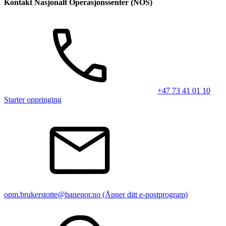
Kontakt Nasjonalt Operasjonssenter (NOS)
+47 73 41 01 10
Starter oppringing
opm.brukerstotte@banenor.no
(Åpner ditt e-postprogram)