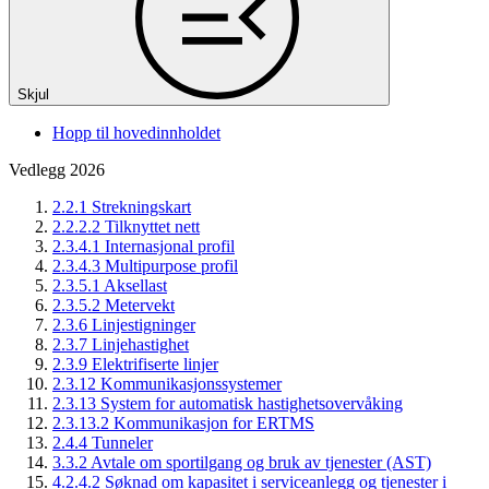
Skjul
Hopp til hovedinnholdet
Vedlegg 2026
2.2.1 Strekningskart
2.2.2.2 Tilknyttet nett
2.3.4.1 Internasjonal profil
2.3.4.3 Multipurpose profil
2.3.5.1 Aksellast
2.3.5.2 Metervekt
2.3.6 Linjestigninger
2.3.7 Linjehastighet
2.3.9 Elektrifiserte linjer
2.3.12 Kommunikasjonssystemer
2.3.13 System for automatisk hastighetsovervåking
2.3.13.2 Kommunikasjon for ERTMS
2.4.4 Tunneler
3.3.2 Avtale om sportilgang og bruk av tjenester (AST)
4.2.4.2 Søknad om kapasitet i serviceanlegg og tjenester i