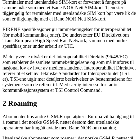
Terminaler med utenlandske SIM-kort er forventet å fungere på
samme måte som med et Bane NOR Nett SIM-kort. Tjenester
tilgjengelig for terminaler med utenlandske SIM-kort bør være lik de
som er tilgjengelig med et Bane NOR Nett SIM-kort.
EIRENE spesifikasjoner gir rammebetingelser for interoperabilitet
(for mobil kommunikasjoner). De understøtter EU Direktivet om
Trans-European High Speed Rail Network, sammen med andre
spesifikasjoner under arbeid av UIC.
På det øverste nivået er det Interoperabilitet Direktiv (96/48/EC)
som etablerer de samlete rammebetingelsene og som må innføres til
nasjonal lov av hver av medlemslandene. Interoperabilitet Direktivet
referer til et sett av Tekniske Standarder for Interoperabilitet (TSI-
er). TSI-ene utgir mer detaljerte beskrivelser av bestemmelsene for
systemene som de referer til. Med særlig interesse for radio
kommunikasjonssystem er TSI Control Command.
2 Roaming
Abonnenter hos andre GSM-R operatører i Europa vil ha tilgang til
å roame i det norske GSM-R nettet dersom den utenlandske
operatøren har inngått avtale med Bane NOR om roaming.
Utenlandske abonnenter som roamer i det norske GSM-R nettet vil