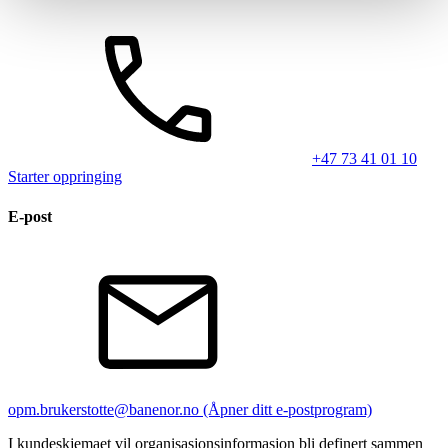
+47 73 41 01 10
Starter oppringing
E-post
opm.brukerstotte@banenor.no
(Åpner ditt e-postprogram)
I kundeskjemaet vil organisasjonsinformasjon bli definert sammen