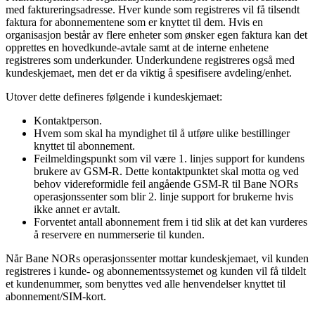
med faktureringsadresse. Hver kunde som registreres vil få tilsendt
faktura for abonnementene som er knyttet til dem. Hvis en
organisasjon består av flere enheter som ønsker egen faktura kan det
opprettes en hovedkunde-avtale samt at de interne enhetene
registreres som underkunder. Underkundene registreres også med
kundeskjemaet, men det er da viktig å spesifisere avdeling/enhet.
Utover dette defineres følgende i kundeskjemaet:
Kontaktperson.
Hvem som skal ha myndighet til å utføre ulike bestillinger
knyttet til abonnement.
Feilmeldingspunkt som vil være 1. linjes support for kundens
brukere av GSM-R. Dette kontaktpunktet skal motta og ved
behov videreformidle feil angående GSM-R til Bane NORs
operasjonssenter som blir 2. linje support for brukerne hvis
ikke annet er avtalt.
Forventet antall abonnement frem i tid slik at det kan vurderes
å reservere en nummerserie til kunden.
Når Bane NORs operasjonssenter mottar kundeskjemaet, vil kunden
registreres i kunde- og abonnementssystemet og kunden vil få tildelt
et kundenummer, som benyttes ved alle henvendelser knyttet til
abonnement/SIM-kort.