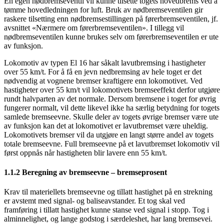
En egen nødbremseventil vil kunne tilsette togets hovedbrems ved å
tømme hovedledningen for luft. Bruk av nødbremseventilen gir
raskere tilsetting enn nødbremsestillingen på førerbremseventilen, jf.
avsnittet «Nærmere om førerbremseventilen». I tillegg vil
nødbremseventilen kunne brukes selv om førerbremseventilen er ute
av funksjon.
Lokomotiv av typen El 16 har såkalt lavutbremsing i hastigheter
over 55 km/t. For å få en jevn nedbremsing av hele toget er det
nødvendig at vognene bremser kraftigere enn lokomotivet. Ved
hastigheter over 55 km/t vil lokomotivets bremseeffekt derfor utgjøre
rundt halvparten av det normale. Dersom bremsene i toget for øvrig
fungerer normalt, vil dette likevel ikke ha særlig betydning for togets
samlede bremseevne. Skulle deler av togets øvrige bremser være ute
av funksjon kan det at lokomotivet er lavutbremset være uheldig.
Lokomotivets bremser vil da utgjøre en langt større andel av togets
totale bremseevne. Full bremseevne på et lavutbremset lokomotiv vil
først oppnås når hastigheten blir lavere enn 55 km/t.
1.1.2 Beregning av bremseevne – bremseprosent
Krav til materiellets bremseevne og tillatt hastighet på en strekning
er avstemt med signal- og baliseavstander. Et tog skal ved
framføring i tillatt hastighet kunne stanse ved signal i stopp. Tog i
alminnelighet, og lange godstog i særdeleshet, har lang bremsevei.