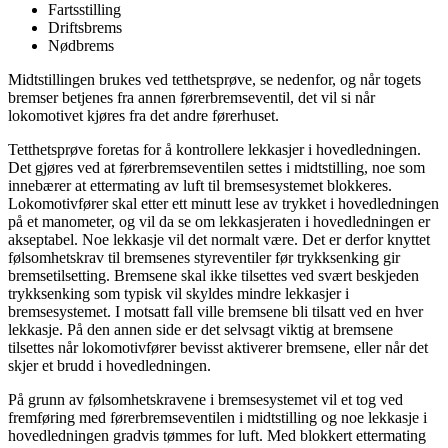
Fartsstilling
Driftsbrems
Nødbrems
Midtstillingen brukes ved tetthetsprøve, se nedenfor, og når togets
bremser betjenes fra annen førerbremseventil, det vil si når
lokomotivet kjøres fra det andre førerhuset.
Tetthetsprøve foretas for å kontrollere lekkasjer i hovedledningen.
Det gjøres ved at førerbremseventilen settes i midtstilling, noe som
innebærer at ettermating av luft til bremsesystemet blokkeres.
Lokomotivfører skal etter ett minutt lese av trykket i hovedledningen
på et manometer, og vil da se om lekkasjeraten i hovedledningen er
akseptabel. Noe lekkasje vil det normalt være. Det er derfor knyttet
følsomhetskrav til bremsenes styreventiler før trykksenking gir
bremsetilsetting. Bremsene skal ikke tilsettes ved svært beskjeden
trykksenking som typisk vil skyldes mindre lekkasjer i
bremsesystemet. I motsatt fall ville bremsene bli tilsatt ved en hver
lekkasje. På den annen side er det selvsagt viktig at bremsene
tilsettes når lokomotivfører bevisst aktiverer bremsene, eller når det
skjer et brudd i hovedledningen.
På grunn av følsomhetskravene i bremsesystemet vil et tog ved
fremføring med førerbremseventilen i midtstilling og noe lekkasje i
hovedledningen gradvis tømmes for luft. Med blokkert ettermating