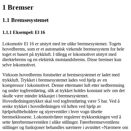
1 Bremser
1.1 Bremsesystemet
1.1.1 Eksempel: El 16
Lokomotiv El 16 er utstyrt med tre ulike bremsesystemer. Togets
hovedbrems, som er et automatisk virkende bremsesystem for hele
toget er basert på trykkluft. I tillegg er lokomotivet utstyrt med
direktebrems og en elektrisk motstandsbrems. Disse bremser kun
selve lokomotivet.
Virksom hovedbrems forutsetter at bremsesystemet er ladet med
trykkluft. Trykket i bremsesystemet lades ved hjelp av en
kompressor i lokomotivet. Denne ettermater luft etter nedbremsing
og under togfremføring, slik at trykket holdes konstant selv om det
skulle være mindre lekkasjer i bremsesystemet.
Hovedledningstrykket skal ved togfremføring være 5 bar. Ved å
senke trykket i hovedledningen vil luften ved hjelp av
hjelpeluftbeholdere og styreventiler i hver vogn tilsette
bremseklossene. Lokomotivfører regulerer trykksenkingen ved å
sette førerbremseventilen i ulike stillinger. Førerbremseventilens
stillinger og funksjoner behandles nærmere i avsnittet «Nærmere om