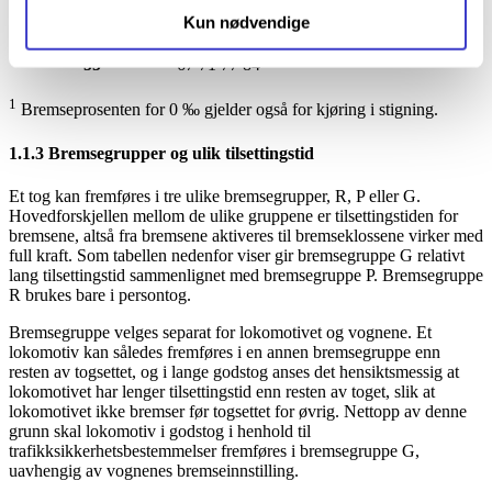
45
46
48
54
59
67
76
Kun nødvendige
50
55
59
63
70
78
55
67
71
77
84
1
Bremseprosenten for 0 ‰ gjelder også for kjøring i stigning.
1.1.3 Bremsegrupper og ulik tilsettingstid
Et tog kan fremføres i tre ulike bremsegrupper, R, P eller G.
Hovedforskjellen mellom de ulike gruppene er tilsettingstiden for
bremsene, altså fra bremsene aktiveres til bremseklossene virker med
full kraft. Som tabellen nedenfor viser gir bremsegruppe G relativt
lang tilsettingstid sammenlignet med bremsegruppe P. Bremsegruppe
R brukes bare i persontog.
Bremsegruppe velges separat for lokomotivet og vognene. Et
lokomotiv kan således fremføres i en annen bremsegruppe enn
resten av togsettet, og i lange godstog anses det hensiktsmessig at
lokomotivet har lenger tilsettingstid enn resten av toget, slik at
lokomotivet ikke bremser før togsettet for øvrig. Nettopp av denne
grunn skal lokomotiv i godstog i henhold til
trafikksikkerhetsbestemmelser fremføres i bremsegruppe G,
uavhengig av vognenes bremseinnstilling.