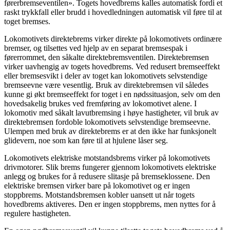
førerbremseventilen». Togets hovedbrems kalles automatisk fordi et
raskt trykkfall eller brudd i hovedledningen automatisk vil føre til at
toget bremses.
Lokomotivets direktebrems virker direkte på lokomotivets ordinære
bremser, og tilsettes ved hjelp av en separat bremsespak i
førerrommet, den såkalte direktebremsventilen. Direktebremsen
virker uavhengig av togets hovedbrems. Ved redusert bremseeffekt
eller bremsesvikt i deler av toget kan lokomotivets selvstendige
bremseevne være vesentlig. Bruk av direktebremsen vil således
kunne gi økt bremseeffekt for toget i en nødssituasjon, selv om den
hovedsakelig brukes ved fremføring av lokomotivet alene. I
lokomotiv med såkalt lavutbremsing i høye hastigheter, vil bruk av
direktebremsen fordoble lokomotivets selvstendige bremseevne.
Ulempen med bruk av direktebrems er at den ikke har funksjonelt
glidevern, noe som kan føre til at hjulene låser seg.
Lokomotivets elektriske motstandsbrems virker på lokomotivets
drivmotorer. Slik brems fungerer gjennom lokomotivets elektriske
anlegg og brukes for å redusere slitasje på bremseklossene. Den
elektriske bremsen virker bare på lokomotivet og er ingen
stoppbrems. Motstandsbremsen kobler uansett ut når togets
hovedbrems aktiveres. Den er ingen stoppbrems, men nyttes for å
regulere hastigheten.