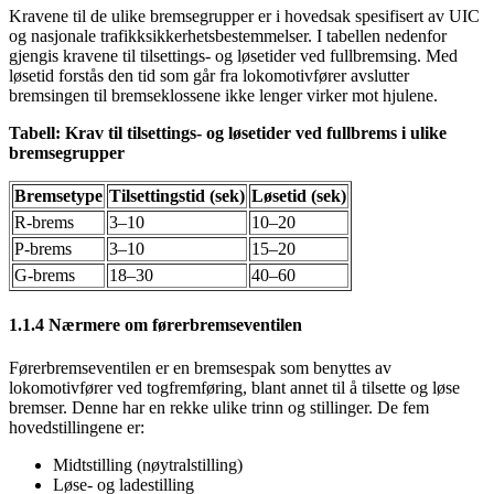
Kravene til de ulike bremsegrupper er i hovedsak spesifisert av UIC
og nasjonale trafikksikkerhetsbestemmelser. I tabellen nedenfor
gjengis kravene til tilsettings- og løsetider ved fullbremsing. Med
løsetid forstås den tid som går fra lokomotivfører avslutter
bremsingen til bremseklossene ikke lenger virker mot hjulene.
Tabell: Krav til tilsettings- og løsetider ved fullbrems i ulike
bremsegrupper
Bremsetype
Tilsettingstid (sek)
Løsetid (sek)
R-brems
3–10
10–20
P-brems
3–10
15–20
G-brems
18–30
40–60
1.1.4 Nærmere om førerbremseventilen
Førerbremseventilen er en bremsespak som benyttes av
lokomotivfører ved togfremføring, blant annet til å tilsette og løse
bremser. Denne har en rekke ulike trinn og stillinger. De fem
hovedstillingene er:
Midtstilling (nøytralstilling)
Løse- og ladestilling