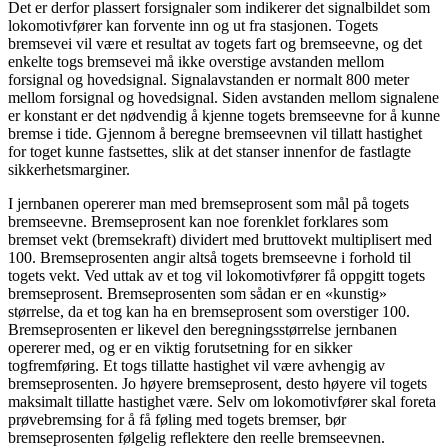
Det er derfor plassert forsignaler som indikerer det signalbildet som
lokomotivfører kan forvente inn og ut fra stasjonen. Togets
bremsevei vil være et resultat av togets fart og bremseevne, og det
enkelte togs bremsevei må ikke overstige avstanden mellom
forsignal og hovedsignal. Signalavstanden er normalt 800 meter
mellom forsignal og hovedsignal. Siden avstanden mellom signalene
er konstant er det nødvendig å kjenne togets bremseevne for å kunne
bremse i tide. Gjennom å beregne bremseevnen vil tillatt hastighet
for toget kunne fastsettes, slik at det stanser innenfor de fastlagte
sikkerhetsmarginer.
I jernbanen opererer man med bremseprosent som mål på togets
bremseevne. Bremseprosent kan noe forenklet forklares som
bremset vekt (bremsekraft) dividert med bruttovekt multiplisert med
100. Bremseprosenten angir altså togets bremseevne i forhold til
togets vekt. Ved uttak av et tog vil lokomotivfører få oppgitt togets
bremseprosent. Bremseprosenten som sådan er en «kunstig»
størrelse, da et tog kan ha en bremseprosent som overstiger 100.
Bremseprosenten er likevel den beregningsstørrelse jernbanen
opererer med, og er en viktig forutsetning for en sikker
togfremføring. Et togs tillatte hastighet vil være avhengig av
bremseprosenten. Jo høyere bremseprosent, desto høyere vil togets
maksimalt tillatte hastighet være. Selv om lokomotivfører skal foreta
prøvebremsing for å få føling med togets bremser, bør
bremseprosenten følgelig reflektere den reelle bremseevnen.