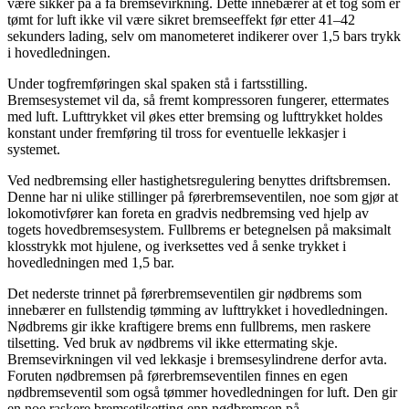
være sikker på å få bremsevirkning. Dette innebærer at et tog som er
tømt for luft ikke vil være sikret bremseeffekt før etter 41–42
sekunders lading, selv om manometeret indikerer over 1,5 bars trykk
i hovedledningen.
Under togfremføringen skal spaken stå i fartsstilling.
Bremsesystemet vil da, så fremt kompressoren fungerer, ettermates
med luft. Lufttrykket vil økes etter bremsing og lufttrykket holdes
konstant under fremføring til tross for eventuelle lekkasjer i
systemet.
Ved nedbremsing eller hastighetsregulering benyttes driftsbremsen.
Denne har ni ulike stillinger på førerbremseventilen, noe som gjør at
lokomotivfører kan foreta en gradvis nedbremsing ved hjelp av
togets hovedbremsesystem. Fullbrems er betegnelsen på maksimalt
klosstrykk mot hjulene, og iverksettes ved å senke trykket i
hovedledningen med 1,5 bar.
Det nederste trinnet på førerbremseventilen gir nødbrems som
innebærer en fullstendig tømming av lufttrykket i hovedledningen.
Nødbrems gir ikke kraftigere brems enn fullbrems, men raskere
tilsetting. Ved bruk av nødbrems vil ikke ettermating skje.
Bremsevirkningen vil ved lekkasje i bremsesylindrene derfor avta.
Foruten nødbremsen på førerbremseventilen finnes en egen
nødbremseventil som også tømmer hovedledningen for luft. Den gir
en noe raskere bremsetilsetting enn nødbremsen på