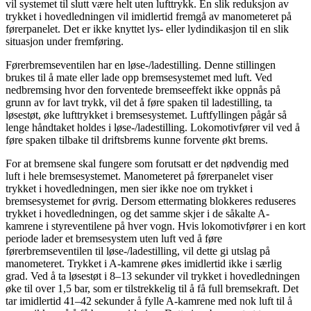
vil systemet til slutt være helt uten lufttrykk. En slik reduksjon av
trykket i hovedledningen vil imidlertid fremgå av manometeret på
førerpanelet. Det er ikke knyttet lys- eller lydindikasjon til en slik
situasjon under fremføring.
Førerbremseventilen har en løse-/ladestilling. Denne stillingen
brukes til å mate eller lade opp bremsesystemet med luft. Ved
nedbremsing hvor den forventede bremseeffekt ikke oppnås på
grunn av for lavt trykk, vil det å føre spaken til ladestilling, ta
løsestøt, øke lufttrykket i bremsesystemet. Luftfyllingen pågår så
lenge håndtaket holdes i løse-/ladestilling. Lokomotivfører vil ved å
føre spaken tilbake til driftsbrems kunne forvente økt brems.
For at bremsene skal fungere som forutsatt er det nødvendig med
luft i hele bremsesystemet. Manometeret på førerpanelet viser
trykket i hovedledningen, men sier ikke noe om trykket i
bremsesystemet for øvrig. Dersom ettermating blokkeres reduseres
trykket i hovedledningen, og det samme skjer i de såkalte A-
kamrene i styreventilene på hver vogn. Hvis lokomotivfører i en kort
periode lader et bremsesystem uten luft ved å føre
førerbremseventilen til løse-/ladestilling, vil dette gi utslag på
manometeret. Trykket i A-kamrene økes imidlertid ikke i særlig
grad. Ved å ta løsestøt i 8–13 sekunder vil trykket i hovedledningen
øke til over 1,5 bar, som er tilstrekkelig til å få full bremsekraft. Det
tar imidlertid 41–42 sekunder å fylle A-kamrene med nok luft til å