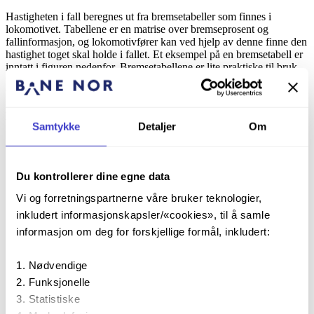
Hastigheten i fall beregnes ut fra bremsetabeller som finnes i
lokomotivet. Tabellene er en matrise over bremseprosent og
fallinformasjon, og lokomotivfører kan ved hjelp av denne finne den
hastighet toget skal holde i fallet. Et eksempel på en bremsetabell er
inntatt i figuren nedenfor. Bremsetabellene er lite praktiske til bruk
under togfremføring, og det tar lang tid å finne frem riktig data for
toget.
Bremsetabell II for bremsegruppe G
Samtykke
Detaljer
Om
Kjørehastighet i km/h
Bestemmende fall
15
20
25
30
35
40
45
50
55
60
65
70
75
80
(‰)
Bremseprosent
Du kontrollerer dine egne data
1
5
5
5
5
5
7
10
13
18
23
29
36
45
55
0
Vi og forretningspartnerne våre bruker teknologier,
1
5
5
5
5
6
8
11
14
18
24
30
37
47
57
inkludert informasjonskapsler/«cookies», til å samle
2
5
5
5
5
7
9
12
16
20
26
32
39
48
58
informasjon om deg for forskjellige formål, inkludert:
3
5
5
5
6
8
10
13
17
21
26
33
40
49
60
4
5
5
5
7
9
11
14
18
23
28
34
42
51
62
Nødvendige
5
5
6
6
8
10
12
15
19
24
29
36
44
53
64
Funksjonelle
6
5
6
7
9
11
13
17
20
25
31
37
45
55
66
Statistiske
7
5
7
8
10
11
14
18
21
26
32
39
47
56
68