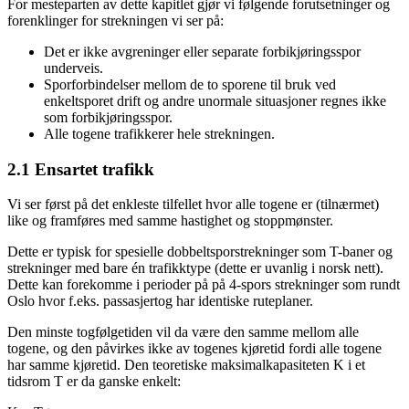
For mesteparten av dette kapitlet gjør vi følgende forutsetninger og
forenklinger for strekningen vi ser på:
Det er ikke avgreninger eller separate forbikjøringsspor
underveis.
Sporforbindelser mellom de to sporene til bruk ved
enkeltsporet drift og andre unormale situasjoner regnes ikke
som forbikjøringsspor.
Alle togene trafikkerer hele strekningen.
2.1 Ensartet trafikk
Vi ser først på det enkleste tilfellet hvor alle togene er (tilnærmet)
like og framføres med samme hastighet og stoppmønster.
Dette er typisk for spesielle dobbeltsporstrekninger som T-baner og
strekninger med bare én trafikktype (dette er uvanlig i norsk nett).
Dette kan forekomme i perioder på på 4-spors strekninger som rundt
Oslo hvor f.eks. passasjertog har identiske ruteplaner.
Den minste togfølgetiden vil da være den samme mellom alle
togene, og den påvirkes ikke av togenes kjøretid fordi alle togene
har samme kjøretid. Den teoretiske maksimalkapasiteten K i et
tidsrom T er da ganske enkelt: