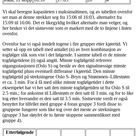
Vi skal beregne kapasiteten i maksimaltimen, og av tabellen ovenfor
ser man at denne strekker seg fra 15:06 til 16:03, alternativt fra
15:09 til 16:06. Det er likegyldig hvilket alternativ man velger, og
her bruker vi det sistnevnte som er markert med de to linjene i listen
ovenfor.
Ovenfor har vi også inndelt togene i fire grupper etter kjøretid. Vi
setter så opp en tabell med antallet (n) av hver kombinasjon av
togfølger slik som vist i det følgende. I samme tabell er de minste
togfølgetidene (t) også angitt. Minste togfølgetid refererer
utgangsstasjonen (Oslo S) og består av den signalmessige minste
togfølgetid pluss eventuell differanse i kjøretid. Den minste
togfølgetid på strekningene Oslo S–Bryn og Strømmen–Lillestrøm
er ca. 3 min. For å få med ulike minste togfølgetider i dette
eksempelet har vi her satt den minste togfølgetiden ut fra Oslo S til
2.5 min.; for ankomst til Lillestrøm er den satt til 3 min. og for to like
tog etter hverandre er den satt til 3.5 min. Sistnevnte verdi er også
benyttet for tilfellet med gruppe 4 foran gruppe 3 fordi disse to
gruppene fungerer som like tog over det meste av strekningen
(gruppe 3 har sløyfet de to første stoppene sammenliknet med
gruppe 4).
Etterfølgende