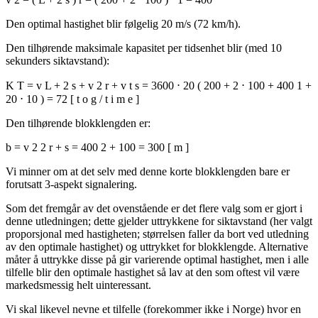
Den optimal hastighet blir følgelig 20 m/s (72 km/h).
Den tilhørende maksimale kapasitet per tidsenhet blir (med 10
sekunders siktavstand):
K
T
=
v
L
+
2
s
+
v
2
r
+
v
t
s
=
3600
⋅
20
(
200
+
2
⋅
100
+
400
1
+
20
⋅
10
)
=
72
[
t
o
g
/
t
i
m
e
]
Den tilhørende blokklengden er:
b
=
v
2
2
r
+
s
=
400
2
+
100
=
300
[
m
]
Vi minner om at det selv med denne korte blokklengden bare er
forutsatt 3-aspekt signalering.
Som det fremgår av det ovenstående er det flere valg som er gjort i
denne utledningen; dette gjelder uttrykkene for siktavstand (her valgt
proporsjonal med hastigheten; størrelsen faller da bort ved utledning
av den optimale hastighet) og uttrykket for blokklengde. Alternative
måter å uttrykke disse på gir varierende optimal hastighet, men i alle
tilfelle blir den optimale hastighet så lav at den som oftest vil være
markedsmessig helt uinteressant.
Vi skal likevel nevne et tilfelle (forekommer ikke i Norge) hvor en