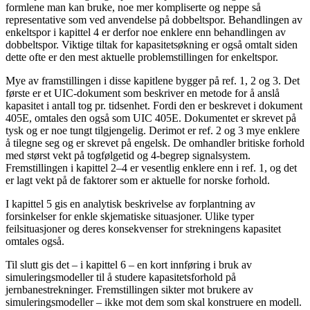
formlene man kan bruke, noe mer kompliserte og neppe så
representative som ved anvendelse på dobbeltspor. Behandlingen av
enkeltspor i kapittel 4 er derfor noe enklere enn behandlingen av
dobbeltspor. Viktige tiltak for kapasitetsøkning er også omtalt siden
dette ofte er den mest aktuelle problemstillingen for enkeltspor.
Mye av framstillingen i disse kapitlene bygger på ref. 1, 2 og 3. Det
første er et UIC-dokument som beskriver en metode for å anslå
kapasitet i antall tog pr. tidsenhet. Fordi den er beskrevet i dokument
405E, omtales den også som UIC 405E. Dokumentet er skrevet på
tysk og er noe tungt tilgjengelig. Derimot er ref. 2 og 3 mye enklere
å tilegne seg og er skrevet på engelsk. De omhandler britiske forhold
med størst vekt på togfølgetid og 4-begrep signalsystem.
Fremstillingen i kapittel 2–4 er vesentlig enklere enn i ref. 1, og det
er lagt vekt på de faktorer som er aktuelle for norske forhold.
I kapittel 5 gis en analytisk beskrivelse av forplantning av
forsinkelser for enkle skjematiske situasjoner. Ulike typer
feilsituasjoner og deres konsekvenser for strekningens kapasitet
omtales også.
Til slutt gis det – i kapittel 6 – en kort innføring i bruk av
simuleringsmodeller til å studere kapasitetsforhold på
jernbanestrekninger. Fremstillingen sikter mot brukere av
simuleringsmodeller – ikke mot dem som skal konstruere en modell.