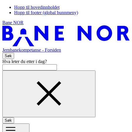
Hopp til hovedinnholdet
Hopp til footer (global bunnmeny)
Bane NOR
Jernbanekompetanse
- Forsiden
Søk
Hva leter du etter i dag?
Søk