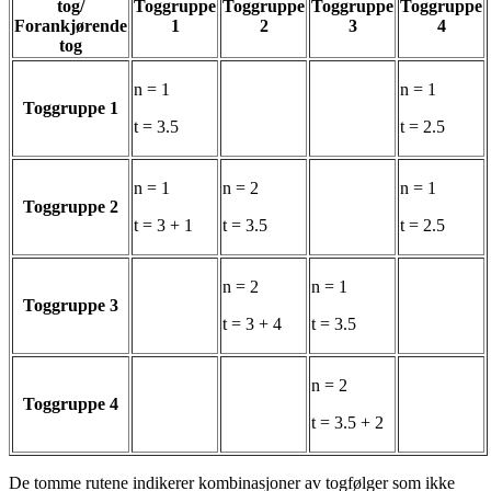
tog/
Toggruppe
Toggruppe
Toggruppe
Toggruppe
Forankjørende
1
2
3
4
tog
n = 1
n = 1
Toggruppe 1
t = 3.5
t = 2.5
n = 1
n = 2
n = 1
Toggruppe 2
t = 3 + 1
t = 3.5
t = 2.5
n = 2
n = 1
Toggruppe 3
t = 3 + 4
t = 3.5
n = 2
Toggruppe 4
t = 3.5 + 2
De tomme rutene indikerer kombinasjoner av togfølger som ikke