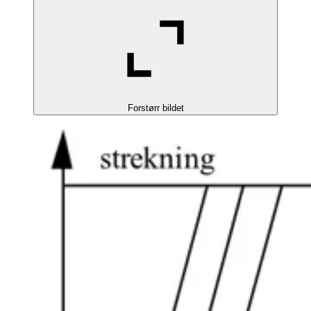
Forstørr bildet