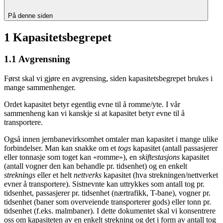
På denne siden
1 Kapasitetsbegrepet
1.1 Avgrensning
Først skal vi gjøre en avgrensing, siden kapasitetsbegrepet brukes i
mange sammenhenger.
Ordet kapasitet betyr egentlig evne til å romme/yte. I vår
sammenheng kan vi kanskje si at kapasitet betyr evne til å
transportere.
Også innen jernbanevirksomhet omtaler man kapasitet i mange ulike
forbindelser. Man kan snakke om et
togs
kapasitet (antall passasjerer
eller tonnasje som toget kan «romme»), en
skiftestasjons
kapasitet
(antall vogner den kan behandle pr. tidsenhet) og en enkelt
streknings
eller et helt
nettverks
kapasitet (hva strekningen/nettverket
evner å transportere). Sistnevnte kan uttrykkes som antall tog pr.
tidsenhet, passasjerer pr. tidsenhet (nærtrafikk, T-bane), vogner pr.
tidsenhet (baner som overveiende transporterer gods) eller tonn pr.
tidsenhet (f.eks. malmbaner). I dette dokumentet skal vi konsentrere
oss om kapasiteten av en enkelt strekning og det i form av antall tog