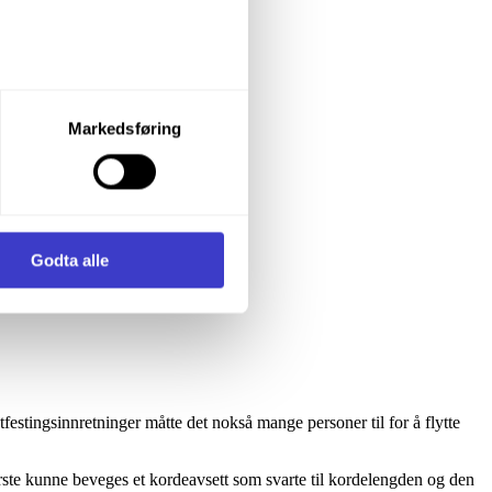
let du vil samtykke til ved å
Markedsføring
enstre hjørne av nettsiden.
i samler inn og behandler
Godta alle
tfestingsinnretninger måtte det nokså mange personer til for å flytte
ste kunne beveges et kordeavsett som svarte til kordelengden og den