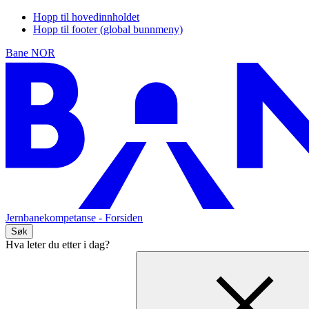
Hopp til hovedinnholdet
Hopp til footer (global bunnmeny)
Bane NOR
Jernbanekompetanse
- Forsiden
Søk
Hva leter du etter i dag?