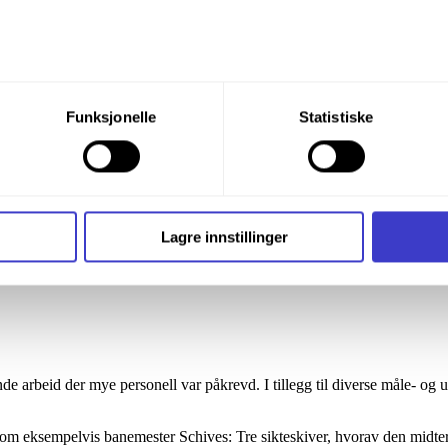
du din tillatelse til alle disse formålene. Du kan også velge formå
Funksjonelle
Statistiske
nder formålet, og deretter trykke «Lagre innstillingene».
t ditt til enhver tid ved å trykke på det lille ikonet i nederste v
i bruker informasjonskapsler og annen teknologi, og hvordan v
Lagre innstillinger
ide
Informasjonskapsler (Cookies)
.
de arbeid der mye personell var påkrevd. I tillegg til diverse måle- og u
om eksempelvis banemester Schives: Tre sikteskiver, hvorav den midter