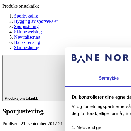
Produksjonsteknikk
Sporbygging
Bygging av sporveksler
Sporjustering
Skinnesveising
Nøytralisering
Ballastrensing
Skinnesliping
Samtykke
Du kontrollerer dine egne d
Produksjonsteknikk
Vi og forretningspartnerne vå
Sporjustering
deg for forskjellige formål, in
Publisert:
21. september 2012
21. sep. 2012
Nødvendige