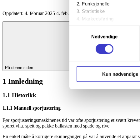
|
Funksjonelle
Statistiske
Oppdatert:
4. februar 2025
4. feb. 2025
Markedsføring
Samtykkevalg
Ved å trykke «Godta alle» gir 
Nødvendige
trykke på avmerkingsboksen u
Du kan trekke tilbake samtykke
På denne siden
Du kan lese mer om hvordan v
Kun nødvendige
personopplysninger på vår s
1 Innledning
1.1 Historikk
1.1.1 Manuell sporjustering
Før sporjusteringsmaskinenes tid var ofte sporjustering et svært kreven
sporet vha. spett og pakke ballasten med spade og rive.
En enkel måte å korrigere skinnegangen på var å anvende et apparat s