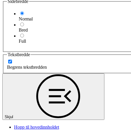
Sidebredde
Normal
Bred
Full
Tekstbredde
Begrens tekstbredden
Skjul
Hopp til hovedinnholdet