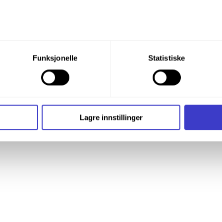
du din tillatelse til alle disse formålene. Du kan også velge formå
Funksjonelle
Statistiske
nder formålet, og deretter trykke «Lagre innstillingene».
t ditt til enhver tid ved å trykke på det lille ikonet i nederste v
i bruker informasjonskapsler og annen teknologi, og hvordan v
Lagre innstillinger
ide
Informasjonskapsler (Cookies)
.