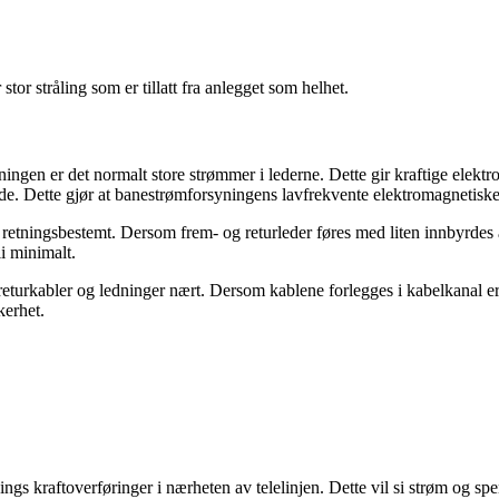
stor stråling som er tillatt fra anlegget som helhet.
ingen er det normalt store strømmer i lederne. Dette gir kraftige elektro
e. Dette gjør at banestrømforsyningens lavfrekvente elektromagnetiske 
 retningsbestemt. Dersom frem- og returleder føres med liten innbyrdes 
li minimalt.
r- returkabler og ledninger nært. Dersom kablene forlegges i kabelkanal 
kerhet.
ings kraftoverføringer i nærheten av telelinjen. Dette vil si strøm og 