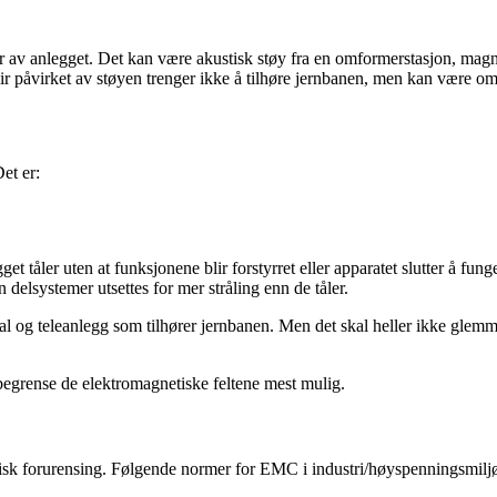
 av anlegget. Det kan være akustisk støy fra en omformerstasjon, magn
ir påvirket av støyen trenger ikke å tilhøre jernbanen, men kan være o
et er:
t tåler uten at funksjonene blir forstyrret eller apparatet slutter å fun
delsystemer utsettes for mer stråling enn de tåler.
nal og teleanlegg som tilhører jernbanen. Men det skal heller ikke glemm
 begrense de elektromagnetiske feltene mest mulig.
etisk forurensing. Følgende normer for EMC i industri/høyspenningsmilj