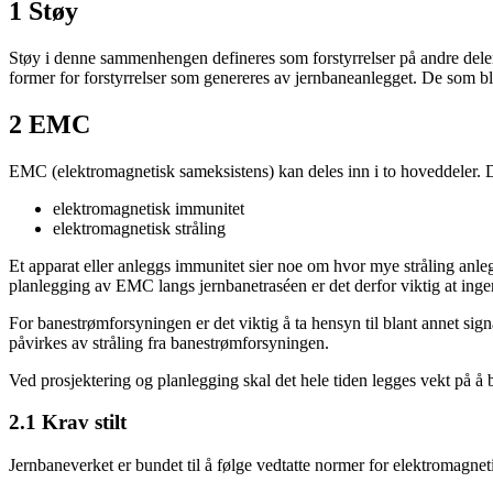
1 Støy
Støy i denne sammenhengen defineres som forstyrrelser på andre deler
former for forstyrrelser som genereres av jernbaneanlegget. De som bl
2 EMC
EMC (elektromagnetisk sameksistens) kan deles inn i to hoveddeler. D
elektromagnetisk immunitet
elektromagnetisk stråling
Et apparat eller anleggs immunitet sier noe om hvor mye stråling anlegge
planlegging av EMC langs jernbanetraséen er det derfor viktig at ingen 
For banestrømforsyningen er det viktig å ta hensyn til blant annet sig
påvirkes av stråling fra banestrømforsyningen.
Ved prosjektering og planlegging skal det hele tiden legges vekt på å
2.1 Krav stilt
Jernbaneverket er bundet til å følge vedtatte normer for elektromagn