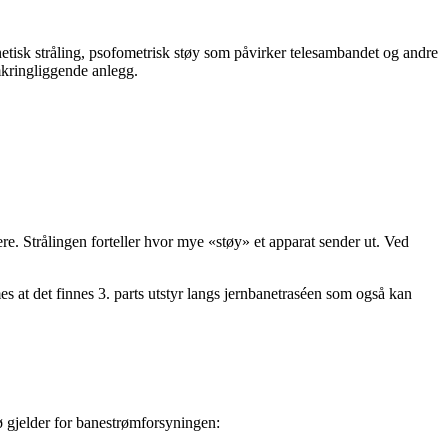
etisk stråling, psofometrisk støy som påvirker telesambandet og andre
mkringliggende anlegg.
gere. Strålingen forteller hvor mye «støy» et apparat sender ut. Ved
es at det finnes 3. parts utstyr langs jernbanetraséen som også kan
ø gjelder for banestrømforsyningen: