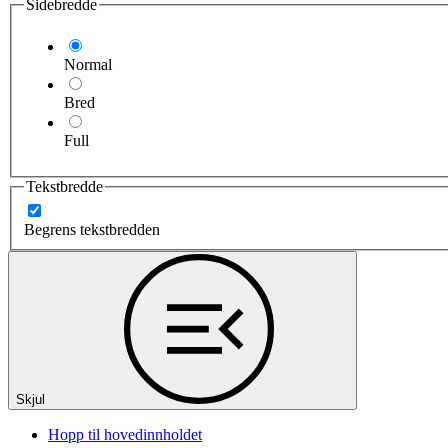
Sidebredde
Normal
Bred
Full
Tekstbredde
Begrens tekstbredden
Skjul
Hopp til hovedinnholdet