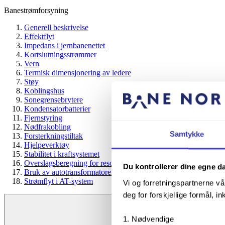
Banestrømforsyning
Generell beskrivelse
Effektflyt
Impedans i jernbanenettet
Kortslutningsstrømmer
Vern
Termisk dimensjonering av ledere
Støy
Koblingshus
Sonegrensebrytere
Kondensatorbatterier
Fjernstyring
Nødfrakobling
Samtykke
Forsterkningstiltak
Hjelpeverktøy
Stabilitet i kraftsystemet
Overslagsberegning for resonansstabilitet
Du kontrollerer dine egne d
Bruk av autotransformatorer
Strømflyt i AT-system
Vi og forretningspartnerne vå
deg for forskjellige formål, in
Nødvendige