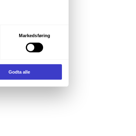
let du vil samtykke til ved å
Markedsføring
enstre hjørne av nettsiden.
i samler inn og behandler
Godta alle