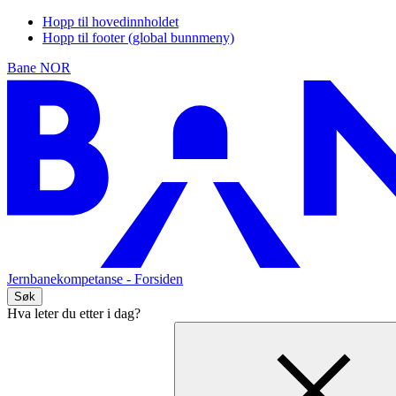
Hopp til hovedinnholdet
Hopp til footer (global bunnmeny)
Bane NOR
Jernbanekompetanse
- Forsiden
Søk
Hva leter du etter i dag?