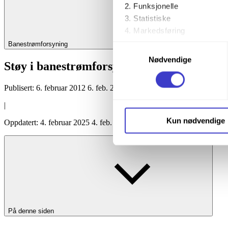
Funksjonelle
Statistiske
Markedsføring
Banestrømforsyning
Samtykkevalg
Ved å trykke «Godta alle» gir 
Nødvendige
Støy i banestrømforsyningen
trykke på avmerkingsboksen u
Publisert:
6. februar 2012
6. feb. 2012
Du kan trekke tilbake samtykke
|
Du kan lese mer om hvordan v
Kun nødvendige
Oppdatert:
4. februar 2025
4. feb. 2025
personopplysninger på vår s
På denne siden