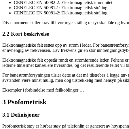
CENELEC EN 50082-2: Elektromagnetisk immunitet
CENELEC EN 50081-1: Elektromagnetisk stråling
CENELEC EN 50081-2: Elektromagnetisk stråling
Disse normene stiller krav til hvor mye stråling utstyr skal tåle og hvor 
2.2 Kort beskrivelse
Elektromagnetiske felt settes opp av strøm i leder. For banestrømforsyn
er avhengig av frekvensen. Lav frekvens gir en stor inntrengningsdybd
Elektromagnetiske felt oppstår rundt en strømførende leder. Feltene er
lederne tilnærmet kansellere hverandre, og det resulterende feltet vil b
For banestrømforsyningen tilsier dette at det må tilstrebes å legge tu
avstanden være minst mulig, men dog tilstrekkelig med hensyn på sik
Eksempler i forbindelse med feilkoblinger …
3 Psofometrisk
3.1 Definisjoner
Psofometrisk støy er hørbar støy på telefonlinjer generert av høyspenn