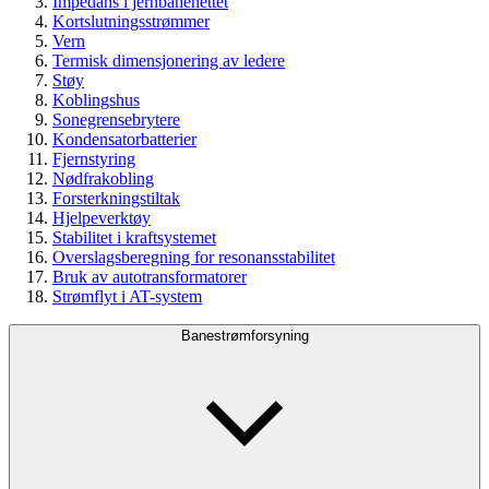
Impedans i jernbanenettet
Kortslutningsstrømmer
Vern
Termisk dimensjonering av ledere
Støy
Koblingshus
Sonegrensebrytere
Kondensatorbatterier
Fjernstyring
Nødfrakobling
Forsterkningstiltak
Hjelpeverktøy
Stabilitet i kraftsystemet
Overslagsberegning for resonansstabilitet
Bruk av autotransformatorer
Strømflyt i AT-system
Banestrømforsyning