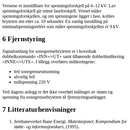
Vernene er innstillbare for spenningsforskjell på 6–12 kV. Lav
spenningsforskjell gir minst faseforskjell. Vernet måler
spenningsforskjellen, og om spenningene ligger i fase, kobles
bryteren inn etter ca. 10 sekunder. En vanlig innstilling på
minimalspenningsreléet som måler spenningsforskjellen er 9 kV.
6 Fjernstyring
Signalomfang for sonegrensebryteren er i hovedsak
dobbelkommando «INN»/«UT» samt tilhørende dobbeltindikering
«INNE»/«UTE». I tillegg overføres indikeringene:
feil sonegrenseutrustning
alvorlig feil
nullspenning 220 V
Ved dagens anlegg er det ikke overført målinger av strøm og
spenning fra sonegrensebryteren til fjernstyringsanlegget.
7 Litteraturhenvisninger
Jernbaneverket Bane Energi.
Matestasjoner, Kompendium for
støtte- og informasjonskurs
, (1995).