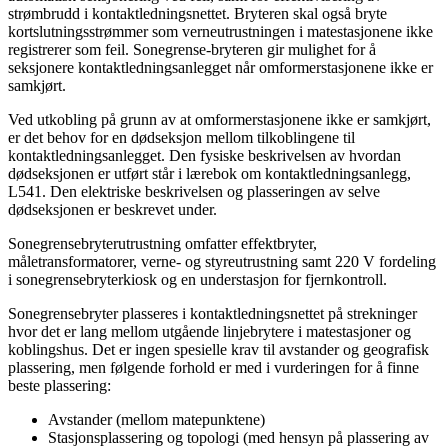
strømbrudd i kontaktledningsnettet. Bryteren skal også bryte
kortslutningsstrømmer som verneutrustningen i matestasjonene ikke
registrerer som feil. Sonegrense-bryteren gir mulighet for å
seksjonere kontaktledningsanlegget når omformerstasjonene ikke er
samkjørt.
Ved utkobling på grunn av at omformerstasjonene ikke er samkjørt,
er det behov for en dødseksjon mellom tilkoblingene til
kontaktledningsanlegget. Den fysiske beskrivelsen av hvordan
dødseksjonen er utført står i lærebok om kontaktledningsanlegg,
L541. Den elektriske beskrivelsen og plasseringen av selve
dødseksjonen er beskrevet under.
Sonegrensebryterutrustning omfatter effektbryter,
måletransformatorer, verne- og styreutrustning samt 220 V fordeling
i sonegrensebryterkiosk og en understasjon for fjernkontroll.
Sonegrensebryter plasseres i kontaktledningsnettet på strekninger
hvor det er lang mellom utgående linjebrytere i matestasjoner og
koblingshus. Det er ingen spesielle krav til avstander og geografisk
plassering, men følgende forhold er med i vurderingen for å finne
beste plassering:
Avstander (mellom matepunktene)
Stasjonsplassering og topologi (med hensyn på plassering av