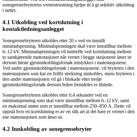
sonegrensebryterens verneutrustning hjelpe til å gi selektiv utkobling
i nettet.
4.1 Utkobling ved kortslutning i
kontaktledningsanlegget
Sonegrensebryteren utkobles etter 20 s ved en innstilt
minimalspenning. Minimalspenningen skal være innstillbar mellom
6–12 kV. Minimalspenningen vil inntreffe ved kortslutning mellom
to samkjørende matestasjoner når vernet i begge stasjonene løser ut
dersom første gjeninnkoblingsforsøk mislykkes i matestasjonene.
Ved andre gjeninnkoblingsforsøk i matestasjonene, vil bryteren i den
matestasjonen som har en feilfri strekning innkobles, mens bryteren i
den andre matestasjonen vil gå i blokade etter tredje
gjeninnkoblingsforsøk dersom feilen fremdeles er tilstede.
Sonegrensebryteren utkobles etter 0,4 sekunder ved en
minimalspenning som skal være innstillbar mellom 6–12 kV, samt
en maksimal strøm som er innstillbar mellom 250–850 A. Dette vil
oppstå hvis en kortslutning er av en slik art at det bare er vernet i den
ene matestasjonen som løser ut.
4.2 Innkobling av sonegrensebryter