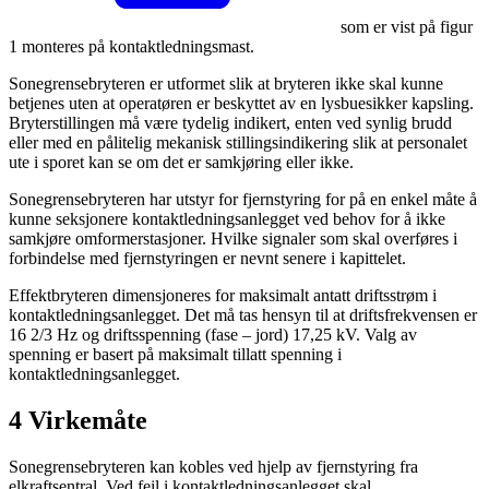
som er vist på figur
1 monteres på kontaktledningsmast.
Sonegrensebryteren er utformet slik at bryteren ikke skal kunne
betjenes uten at operatøren er beskyttet av en lysbuesikker kapsling.
Bryterstillingen må være tydelig indikert, enten ved synlig brudd
eller med en pålitelig mekanisk stillingsindikering slik at personalet
ute i sporet kan se om det er samkjøring eller ikke.
Sonegrensebryteren har utstyr for fjernstyring for på en enkel måte å
kunne seksjonere kontaktledningsanlegget ved behov for å ikke
samkjøre omformerstasjoner. Hvilke signaler som skal overføres i
forbindelse med fjernstyringen er nevnt senere i kapittelet.
Effektbryteren dimensjoneres for maksimalt antatt driftsstrøm i
kontaktledningsanlegget. Det må tas hensyn til at driftsfrekvensen er
16 2/3 Hz og driftsspenning (fase – jord) 17,25 kV. Valg av
spenning er basert på maksimalt tillatt spenning i
kontaktledningsanlegget.
4 Virkemåte
Sonegrensebryteren kan kobles ved hjelp av fjernstyring fra
elkraftsentral. Ved feil i kontaktledningsanlegget skal