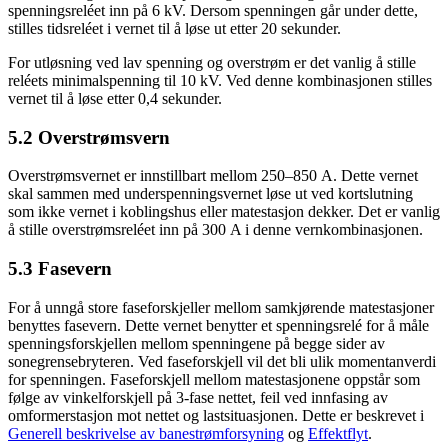
spenningsreléet inn på 6 kV. Dersom spenningen går under dette,
stilles tidsreléet i vernet til å løse ut etter 20 sekunder.
For utløsning ved lav spenning og overstrøm er det vanlig å stille
reléets minimalspenning til 10 kV. Ved denne kombinasjonen stilles
vernet til å løse etter 0,4 sekunder.
5.2 Overstrømsvern
Overstrømsvernet er innstillbart mellom 250–850 A. Dette vernet
skal sammen med underspenningsvernet løse ut ved kortslutning
som ikke vernet i koblingshus eller matestasjon dekker. Det er vanlig
å stille overstrømsreléet inn på 300 A i denne vernkombinasjonen.
5.3 Fasevern
For å unngå store faseforskjeller mellom samkjørende matestasjoner
benyttes fasevern. Dette vernet benytter et spenningsrelé for å måle
spenningsforskjellen mellom spenningene på begge sider av
sonegrensebryteren. Ved faseforskjell vil det bli ulik momentanverdi
for spenningen. Faseforskjell mellom matestasjonene oppstår som
følge av vinkelforskjell på 3-fase nettet, feil ved innfasing av
omformerstasjon mot nettet og lastsituasjonen. Dette er beskrevet i
Generell beskrivelse av banestrømforsyning
og
Effektflyt
.