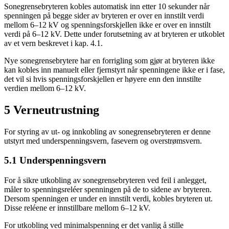
Sonegrensebryteren kobles automatisk inn etter 10 sekunder når
spenningen på begge sider av bryteren er over en innstilt verdi
mellom 6–12 kV og spenningsforskjellen ikke er over en innstilt
verdi på 6–12 kV. Dette under forutsetning av at bryteren er utkoblet
av et vern beskrevet i kap. 4.1.
Nye sonegrensebrytere har en forrigling som gjør at bryteren ikke
kan kobles inn manuelt eller fjernstyrt når spenningene ikke er i fase,
det vil si hvis spenningsforskjellen er høyere enn den innstilte
verdien mellom 6–12 kV.
5 Verneutrustning
For styring av ut- og innkobling av sonegrensebryteren er denne
utstyrt med underspenningsvern, fasevern og overstrømsvern.
5.1 Underspenningsvern
For å sikre utkobling av sonegrensebryteren ved feil i anlegget,
måler to spenningsreléer spenningen på de to sidene av bryteren.
Dersom spenningen er under en innstilt verdi, kobles bryteren ut.
Disse reléene er innstillbare mellom 6–12 kV.
For utkobling ved minimalspenning er det vanlig å stille