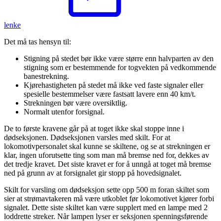
lenke
Det må tas hensyn til:
Stigning på stedet bør ikke være større enn halvparten av den
stigning som er bestemmende for togvekten på vedkommende
banestrekning.
Kjørehastigheten på stedet må ikke ved faste signaler eller
spesielle bestemmelser være fastsatt lavere enn 40 km/t.
Strekningen bør være oversiktlig.
Normalt utenfor forsignal.
De to første kravene går på at toget ikke skal stoppe inne i
dødseksjonen. Dødseksjonen varsles med skilt. For at
lokomotivpersonalet skal kunne se skiltene, og se at strekningen er
klar, ingen uforutsette ting som man må bremse ned for, dekkes av
det tredje kravet. Det siste kravet er for å unngå at toget må bremse
ned på grunn av at forsignalet gir stopp på hovedsignalet.
Skilt for varsling om dødseksjon sette opp 500 m foran skiltet som
sier at strømavtakeren må være utkoblet før lokomotivet kjører forbi
signalet. Dette siste skiltet kan være supplert med en lampe med 2
loddrette streker. Når lampen lyser er seksjonen spenningsførende