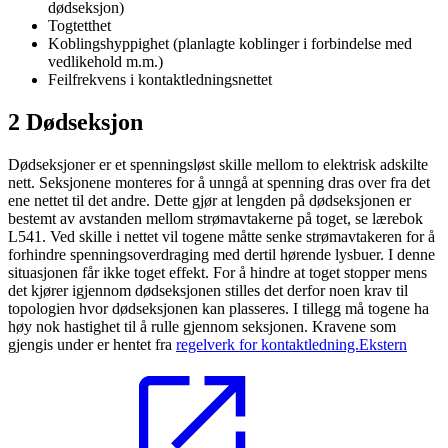
dødseksjon)
Togtetthet
Koblingshyppighet (planlagte koblinger i forbindelse med
vedlikehold m.m.)
Feilfrekvens i kontaktledningsnettet
2 Dødseksjon
Dødseksjoner er et spenningsløst skille mellom to elektrisk adskilte
nett. Seksjonene monteres for å unngå at spenning dras over fra det
ene nettet til det andre. Dette gjør at lengden på dødseksjonen er
bestemt av avstanden mellom strømavtakerne på toget, se lærebok
L541. Ved skille i nettet vil togene måtte senke strømavtakeren for å
forhindre spenningsoverdraging med dertil hørende lysbuer. I denne
situasjonen får ikke toget effekt. For å hindre at toget stopper mens
det kjører igjennom dødseksjonen stilles det derfor noen krav til
topologien hvor dødseksjonen kan plasseres. I tillegg må togene ha
høy nok hastighet til å rulle gjennom seksjonen. Kravene som
gjengis under er hentet fra
regelverk for kontaktledning.
Ekstern