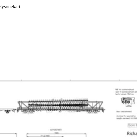
tøysonekart.