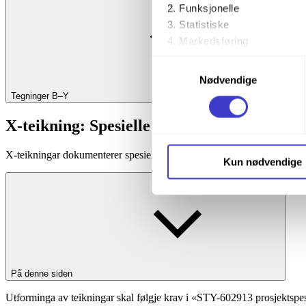
Funksjonelle
Statistiske
Markedsføring
Samtykkevalg
Ved å trykke «Godta alle» gir 
Nødvendige
trykke på avmerkingsboksen u
Tegninger B–Y
X-teikning: Spesielle temateikningar
Du kan trekke tilbake samtykke
X-teikningar dokumenterer spesielle tema og forhold som ikkje dekkast
Du kan lese mer om hvordan v
Kun nødvendige
personopplysninger på vår s
På denne siden
Utforminga av teikningar skal følgje krav i «STY-602913 prosjekts