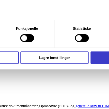
du din tillatelse til alle disse formålene. Du kan også velge formå
Funksjonelle
Statistiske
nder formålet, og deretter trykke «Lagre innstillingene».
t ditt til enhver tid ved å trykke på det lille ikonet i nederste v
 av andre teikningstypar. På denne sida finn du eksempel på korleis sli
i bruker informasjonskapsler og annen teknologi, og hvordan v
Lagre innstillinger
ide
Informasjonskapsler (Cookies)
.
pesifikk dokumenthåndteringsprosedyre (PDP)» og
generelle krav til BI