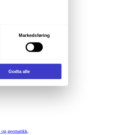
let du vil samtykke til ved å
Markedsføring
enstre hjørne av nettsiden.
ke teikningar kan utformast.
i samler inn og behandler
Godta alle
M og geomatikk
.