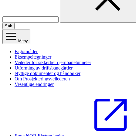
Søk
Meny
Fagområder
Eksempeltegninger
Veileder for sikkerhet i jernbanetunneler
Utforming av driftsbanegårder
Nyttige dokumenter og håndbøker
Om Prosjekteringsveilederen
Vesentlige endringer
Bane NOR
Ekstern lenke