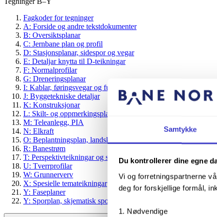
Tegninger B–Y
Fagkoder for tegninger
A: Forside og andre tekstdokumenter
B: Oversiktsplanar
C: Jernbane plan og profil
D: Stasjonsplanar, sidespor og vegar
E: Detaljar knytta til D-teikningar
F: Normalprofilar
G: Dreneringsplanar
I: Kablar, føringsvegar og fundament
J: Byggetekniske detaljar
K: Konstruksjonar
L: Skilt- og oppmerkingsplaner
M: Teleanlegg, PIA
Samtykke
N: Elkraft
O: Beplantningsplan, landskapsplan
R: Banestrøm
T: Perspektivteikningar og skråfoto
Du kontrollerer dine egne d
U: Tverrprofilar
W: Grunnerverv
Vi og forretningspartnerne vå
X: Spesielle temateikningar
deg for forskjellige formål, in
Y: Faseplaner
Y: Sporplan, skjematisk sporplan
Nødvendige