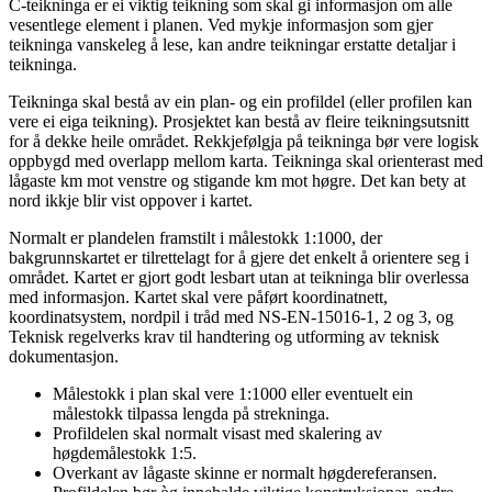
C-teikninga er ei viktig teikning som skal gi informasjon om alle
vesentlege element i planen. Ved mykje informasjon som gjer
teikninga vanskeleg å lese, kan andre teikningar erstatte detaljar i
teikninga.
Teikninga skal bestå av ein plan- og ein profildel (eller profilen kan
vere ei eiga teikning). Prosjektet kan bestå av fleire teikningsutsnitt
for å dekke heile området. Rekkjefølgja på teikninga bør vere logisk
oppbygd med overlapp mellom karta. Teikninga skal orienterast med
lågaste km mot venstre og stigande km mot høgre. Det kan bety at
nord ikkje blir vist oppover i kartet.
Normalt er plandelen framstilt i målestokk 1:1000, der
bakgrunnskartet er tilrettelagt for å gjere det enkelt å orientere seg i
området. Kartet er gjort godt lesbart utan at teikninga blir overlessa
med informasjon. Kartet skal vere påført koordinatnett,
koordinatsystem, nordpil i tråd med NS-EN-15016-1, 2 og 3, og
Teknisk regelverks krav til handtering og utforming av teknisk
dokumentasjon.
Målestokk i plan skal vere 1:1000 eller eventuelt ein
målestokk tilpassa lengda på strekninga.
Profildelen skal normalt visast med skalering av
høgdemålestokk 1:5.
Overkant av lågaste skinne er normalt høgdereferansen.