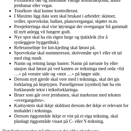
Profildelen bør òg innehalde viktige konstruksjonar, andre
jernbanar eller vegar.
Trasékrav skal kunne kontrollerast.
I Maximo ligg data som skal brukast i arbeidet: skinner,
sviller, sporvekslar, ballast, planovergangar, skjøter m.m.
Prosjekteringa skal vise løysingar der overgangar frå gammalt
til nytt anlegg vil fungere godt.
Nye spor skal ha ein eigen farge og tjukkleik (for å
synleggjere byggetiltak).
Referanselinje for km-kjeding skal førast på.
Sporvekslar skal nummererast, skrivemåte spv1 eller eit tal
med ring rundt.
Namn og retning langs banen: Namn på næraste by eller
stasjon skal førast på ved kanten av teikninga med orda «frå
…» på venstre side og «mot …» på høgre side.
Dersom nytt gjerde skal vere med i teikninga, skal det gis
forklaring på linjetypen. Parsellgrense (symbol) bør ha ein
forklarande tekst i teiknforklaringa.
Bruer som går over jernbanen, skal markerast med teksten
«overgangsbru».
Kartsystem skal ikkje skildrast dersom det ikkje er relevant for
innhaldet i teikninga.
Dersom riggområde ikkje er vist på ei eiga teikning, skal
planlagt riggområde visast på C- eller Y-teikning.