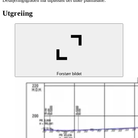
Detaljeringsgraden må tilpassast dei ulike planfasane.
Utgreiing
Forstørr bildet