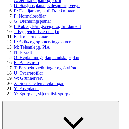
C: Jernbane plan og profil
D: Stasjonsplanar, sidespor og vegar
E: Detaljar knytta til D-teikningar
F: Normalprofilar
G: Dreneringsplanar
I: Kablar, føringsvegar og fundament
J: Byggetekniske detaljar
K: Konstruksjonar
L: Skilt- og oppmerkingsplaner
M: Teleanlegg, PIA
N: Elkraft
O: Beplantningsplan, landskapsplan
R: Banestrøm
T: Perspektivteikningar og skråfoto
U: Tverrprofilar
W: Grunnerverv
X: Spesielle temateikningar
Y: Faseplaner
Y: Sporplan, skjematisk sporplan