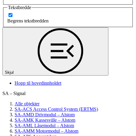
Tekstbredde
Begrens tekstbredden
Skjul
Hopp til hovedinnholdet
SA – Signal
Alle objekter
SA-ACS Access Control System (ERTMS)
SA-AMD Drivmodul – Alstom
SA-AMK Kassesville – Alstom
SA-AML Låsemodul – Alstom
SA-AMM Motormodul – Alstom