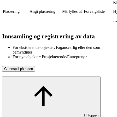
K
Plassering
Angi plassering.
Må fylles ut
Forvalgsliste
Hy
Innsamling og registrering av data
For eksisterende objekter: Fagansvarlig eller den som
bemyndiges.
For nye objekter: Prosjekterende/Entreprenør.
Gi innspill på siden
Til toppen