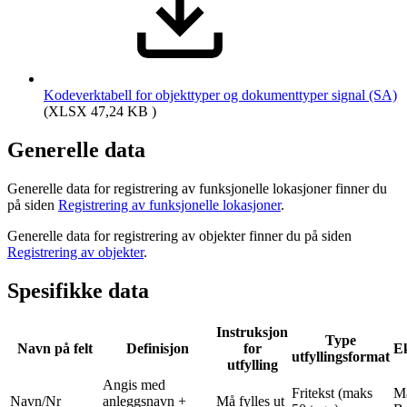
Kodeverktabell for objekttyper og dokumenttyper signal (SA)
(XLSX 47,24 KB )
Generelle data
Generelle data for registrering av funksjonelle lokasjoner finner du
på siden
Registrering av funksjonelle lokasjoner
.
Generelle data for registrering av objekter finner du på siden
Registrering av objekter
.
Spesifikke data
Instruksjon
Type
Navn på felt
Definisjon
for
E
utfyllingsformat
utfylling
Angis med
Fritekst (maks
Ma
Navn/Nr
anleggsnavn +
Må fylles ut