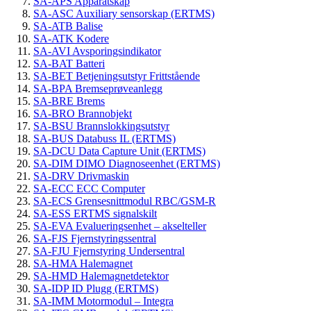
SA-APS Apparatskap
SA-ASC Auxiliary sensorskap (ERTMS)
SA-ATB Balise
SA-ATK Kodere
SA-AVI Avsporingsindikator
SA-BAT Batteri
SA-BET Betjeningsutstyr Frittstående
SA-BPA Bremseprøveanlegg
SA-BRE Brems
SA-BRO Brannobjekt
SA-BSU Brannslokkingsutstyr
SA-BUS Databuss IL (ERTMS)
SA-DCU Data Capture Unit (ERTMS)
SA-DIM DIMO Diagnoseenhet (ERTMS)
SA-DRV Drivmaskin
SA-ECC ECC Computer
SA-ECS Grensesnittmodul RBC/GSM-R
SA-ESS ERTMS signalskilt
SA-EVA Evalueringsenhet – akselteller
SA-FJS Fjernstyringssentral
SA-FJU Fjernstyring Undersentral
SA-HMA Halemagnet
SA-HMD Halemagnetdetektor
SA-IDP ID Plugg (ERTMS)
SA-IMM Motormodul – Integra