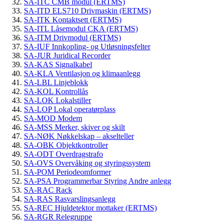
SA-ITC CMB modul (ERTMS)
SA-ITD ELS710 Drivmaskin (ERTMS)
SA-ITK Kontaktsett (ERTMS)
SA-ITL Låsemodul CKA (ERTMS)
SA-ITM Drivmodul (ERTMS)
SA-IUF Innkopling- og Utløsningsfelter
SA-JUR Juridical Recorder
SA-KAS Signalkabel
SA-KLA Ventilasjon og klimaanlegg
SA-LBL Linjeblokk
SA-KOL Kontrollås
SA-LOK Lokalstiller
SA-LOP Lokal operatørplass
SA-MOD Modem
SA-MSS Merker, skiver og skilt
SA-NØK Nøkkelskap – akselteller
SA-OBK Objektkontroller
SA-ODT Overdragstrafo
SA-OVS Overvåking og styringssystem
SA-POM Periodeomformer
SA-PSA Programmerbar Styring Andre anlegg
SA-RAC Rack
SA-RAS Rasvarslingsanlegg
SA-REC Hjuldetektor mottaker (ERTMS)
SA-RGR Relegruppe