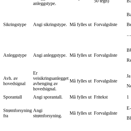
50 tegn)
B
anleggstype.
B
Sikringstype
Angi sikringstype.
Må fylles ut
Forvalgsliste
B
B
Anleggstype
Angi anleggstype.
Må fylles ut
Forvalgsliste
Re
Er
Ja
Avh. av
veisikringsanlegget
Må fylles ut
Forvalgsliste
hovedsignal
avhenging av
N
hovedsignal.
Sporantall
Angi sporantall.
Må fylles ut
Fritekst
1
E-
Strømforsyning
Angi
Må fylles ut
Forvalgsliste
fra
strømforsyning.
Bl