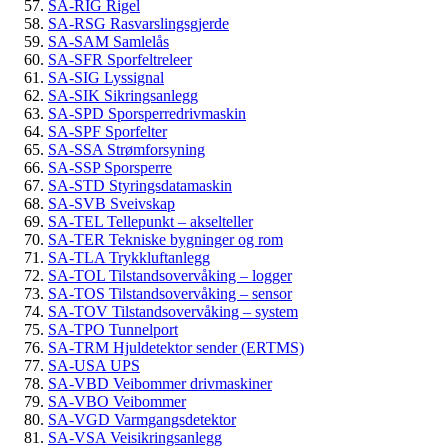
SA-RIG Rigel
SA-RSG Rasvarslingsgjerde
SA-SAM Samlelås
SA-SFR Sporfeltreleer
SA-SIG Lyssignal
SA-SIK Sikringsanlegg
SA-SPD Sporsperredrivmaskin
SA-SPF Sporfelter
SA-SSA Strømforsyning
SA-SSP Sporsperre
SA-STD Styringsdatamaskin
SA-SVB Sveivskap
SA-TEL Tellepunkt – akselteller
SA-TER Tekniske bygninger og rom
SA-TLA Trykkluftanlegg
SA-TOL Tilstandsovervåking – logger
SA-TOS Tilstandsovervåking – sensor
SA-TOV Tilstandsovervåking – system
SA-TPO Tunnelport
SA-TRM Hjuldetektor sender (ERTMS)
SA-USA UPS
SA-VBD Veibommer drivmaskiner
SA-VBO Veibommer
SA-VGD Varmgangsdetektor
SA-VSA Veisikringsanlegg