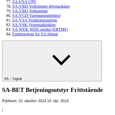
SA-USA UPS
SA-VBD Veibommer drivmaskiner
SA-VBO Veibommer
SA-VGD Varmgangsdetektor
SA-VSA Veisikringsanlegg
SA-VSK Veisignalklokker
SA-WDE WDE-modul (ERTMS)
Endringslogg for SA-Signal
SA – Signal
SA-BET Betjeningsutstyr Frittstående
Publisert:
10. oktober 2024
10. okt. 2024
|