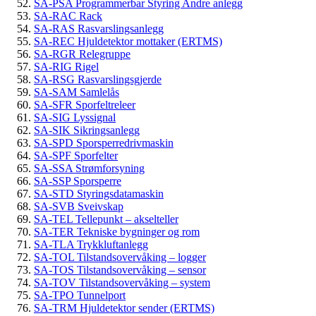
SA-PSA Programmerbar Styring Andre anlegg
SA-RAC Rack
SA-RAS Rasvarslingsanlegg
SA-REC Hjuldetektor mottaker (ERTMS)
SA-RGR Relegruppe
SA-RIG Rigel
SA-RSG Rasvarslingsgjerde
SA-SAM Samlelås
SA-SFR Sporfeltreleer
SA-SIG Lyssignal
SA-SIK Sikringsanlegg
SA-SPD Sporsperredrivmaskin
SA-SPF Sporfelter
SA-SSA Strømforsyning
SA-SSP Sporsperre
SA-STD Styringsdatamaskin
SA-SVB Sveivskap
SA-TEL Tellepunkt – akselteller
SA-TER Tekniske bygninger og rom
SA-TLA Trykkluftanlegg
SA-TOL Tilstandsovervåking – logger
SA-TOS Tilstandsovervåking – sensor
SA-TOV Tilstandsovervåking – system
SA-TPO Tunnelport
SA-TRM Hjuldetektor sender (ERTMS)