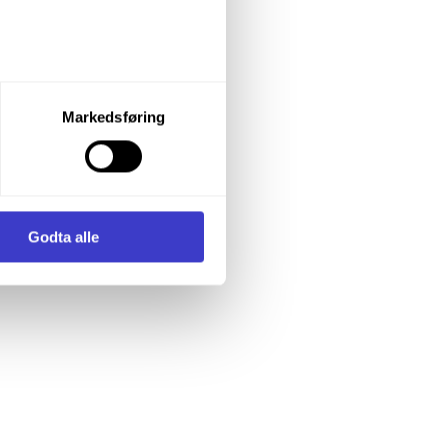
let du vil samtykke til ved å
Markedsføring
enstre hjørne av nettsiden.
i samler inn og behandler
Godta alle