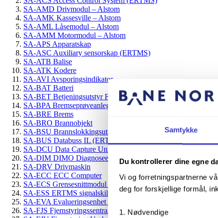
SA-ACS Access Control System (ERTMS)
SA-AMD Drivmodul – Alstom
SA-AMK Kassesville – Alstom
SA-AML Låsemodul – Alstom
SA-AMM Motormodul – Alstom
SA-APS Apparatskap
SA-ASC Auxiliary sensorskap (ERTMS)
SA-ATB Balise
SA-ATK Kodere
SA-AVI Avsporingsindikator
SA-BAT Batteri
SA-BET Betjeningsutstyr Frittstående
SA-BPA Bremseprøveanlegg
SA-BRE Brems
SA-BRO Brannobjekt
Samtykke
SA-BSU Brannslokkingsutstyr
SA-BUS Databuss IL (ERTMS)
SA-DCU Data Capture Unit (ERTMS)
SA-DIM DIMO Diagnoseenhet (ERTMS)
Du kontrollerer dine egne d
SA-DRV Drivmaskin
SA-ECC ECC Computer
Vi og forretningspartnerne vå
SA-ECS Grensesnittmodul RBC/GSM-R
deg for forskjellige formål, in
SA-ESS ERTMS signalskilt
SA-EVA Evalueringsenhet – akselteller
SA-FJS Fjernstyringssentral
Nødvendige