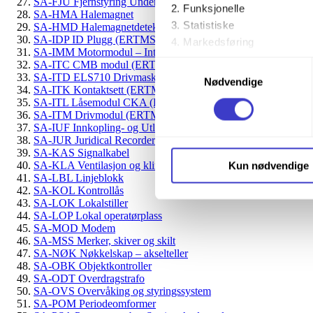
SA-FJU Fjernstyring Undersentral
Funksjonelle
SA-HMA Halemagnet
Statistiske
SA-HMD Halemagnetdetektor
SA-IDP ID Plugg (ERTMS)
Markedsføring
SA-IMM Motormodul – Integra
SA-ITC CMB modul (ERTMS)
Samtykkevalg
Ved å trykke «Godta alle» gir 
SA-ITD ELS710 Drivmaskin (ERTMS)
Nødvendige
SA-ITK Kontaktsett (ERTMS)
trykke på avmerkingsboksen u
SA-ITL Låsemodul CKA (ERTMS)
SA-ITM Drivmodul (ERTMS)
Du kan trekke tilbake samtykke
SA-IUF Innkopling- og Utløsningsfelter
SA-JUR Juridical Recorder
SA-KAS Signalkabel
Du kan lese mer om hvordan v
Kun nødvendige
SA-KLA Ventilasjon og klimaanlegg
personopplysninger på vår s
SA-LBL Linjeblokk
SA-KOL Kontrollås
SA-LOK Lokalstiller
SA-LOP Lokal operatørplass
SA-MOD Modem
SA-MSS Merker, skiver og skilt
SA-NØK Nøkkelskap – akselteller
SA-OBK Objektkontroller
SA-ODT Overdragstrafo
SA-OVS Overvåking og styringssystem
SA-POM Periodeomformer