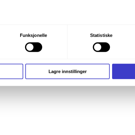
du din tillatelse til alle disse formålene. Du kan også velge formå
Funksjonelle
Statistiske
nder formålet, og deretter trykke «Lagre innstillingene».
t ditt til enhver tid ved å trykke på det lille ikonet i nederste v
i bruker informasjonskapsler og annen teknologi, og hvordan v
Lagre innstillinger
ide
Informasjonskapsler (Cookies)
.