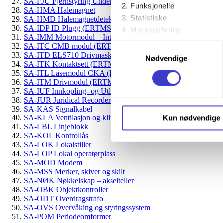
SA-FJU Fjernstyring Undersentral
Funksjonelle
SA-HMA Halemagnet
Statistiske
SA-HMD Halemagnetdetektor
SA-IDP ID Plugg (ERTMS)
Markedsføring
SA-IMM Motormodul – Integra
SA-ITC CMB modul (ERTMS)
Samtykkevalg
Ved å trykke «Godta alle» gir 
SA-ITD ELS710 Drivmaskin (ERTMS)
Nødvendige
SA-ITK Kontaktsett (ERTMS)
trykke på avmerkingsboksen u
SA-ITL Låsemodul CKA (ERTMS)
SA-ITM Drivmodul (ERTMS)
Du kan trekke tilbake samtykke
SA-IUF Innkopling- og Utløsningsfelter
SA-JUR Juridical Recorder
SA-KAS Signalkabel
Du kan lese mer om hvordan v
Kun nødvendige
SA-KLA Ventilasjon og klimaanlegg
personopplysninger på vår s
SA-LBL Linjeblokk
SA-KOL Kontrollås
SA-LOK Lokalstiller
SA-LOP Lokal operatørplass
SA-MOD Modem
SA-MSS Merker, skiver og skilt
SA-NØK Nøkkelskap – akselteller
SA-OBK Objektkontroller
SA-ODT Overdragstrafo
SA-OVS Overvåking og styringssystem
SA-POM Periodeomformer