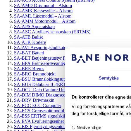
SA-ACS Access Control System (ERTMS)
SA-AMD Drivmodul – Alstom
SA-AMK Kassesville – Alstom
SA-AML Låsemodul – Alstom
SA-AMM Motormodul – Alstom
SA-APS Apparatskap
SA-ASC Auxiliary sensorskap (ERTMS)
SA-ATB Balise
SA-ATK Kodere
SA-AVI Avsporingsindikator
SA-BAT Batteri
SA-BET Betjeningsutstyr Frittstående
SA-BPA Bremseprøveanlegg
SA-BRE Brems
SA-BRO Brannobjekt
Samtykke
SA-BSU Brannslokkingsutstyr
SA-BUS Databuss IL (ERTMS)
SA-DCU Data Capture Unit (ERTMS)
SA-DIM DIMO Diagnoseenhet (ERTMS)
Du kontrollerer dine egne d
SA-DRV Drivmaskin
SA-ECC ECC Computer
Vi og forretningspartnerne vå
SA-ECS Grensesnittmodul RBC/GSM-R
deg for forskjellige formål, in
SA-ESS ERTMS signalskilt
SA-EVA Evalueringsenhet – akselteller
SA-FJS Fjernstyringssentral
Nødvendige