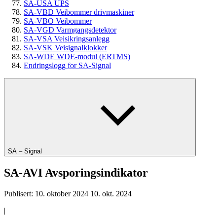
SA-USA UPS
SA-VBD Veibommer drivmaskiner
SA-VBO Veibommer
SA-VGD Varmgangsdetektor
SA-VSA Veisikringsanlegg
SA-VSK Veisignalklokker
SA-WDE WDE-modul (ERTMS)
Endringslogg for SA-Signal
SA – Signal
SA-AVI Avsporingsindikator
Publisert:
10. oktober 2024
10. okt. 2024
|