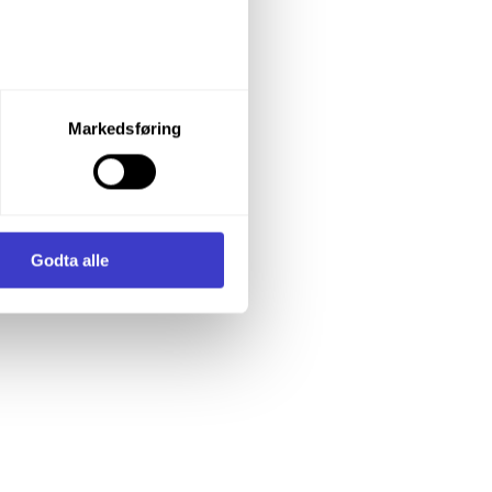
let du vil samtykke til ved å
Markedsføring
enstre hjørne av nettsiden.
i samler inn og behandler
Godta alle