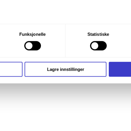
du din tillatelse til alle disse formålene. Du kan også velge formå
Funksjonelle
Statistiske
nder formålet, og deretter trykke «Lagre innstillingene».
t ditt til enhver tid ved å trykke på det lille ikonet i nederste v
i bruker informasjonskapsler og annen teknologi, og hvordan v
Lagre innstillinger
ide
Informasjonskapsler (Cookies)
.