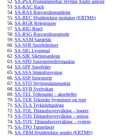
SA-PSA Programmerbar Styring Andre anlegg
SA-RAC Rack
SA-RAS Rasvarslingsanlegg
SA-REC Hjuldetektor mottaker (ERTMS)
SA-RGR Relegruppe
SA-RIG Rigel
SA-RSG Rasvarslingsgjerde
SA-SAM Samlelås
SA-SFR Sporfeltreleer
SA-SIG Lyssignal
SA-SIK Sikringsanlegg
SA-SPD Sporsperredrivmaskin
SA-SPF Sporfelter
SA-SSA Strømforsyning
SA-SSP Sporsperre
SA-STD Styringsdatamaskin
SA-SVB Sveivskap
SA-TEL Tellepunkt – akselteller
SA-TER Tekniske bygninger og rom
SA-TLA Trykkluftanlegg
SA-TOL Tilstandsovervåking – logger
SA-TOS Tilstandsovervåking – sensor
SA-TOV Tilstandsovervåking – system
SA-TPO Tunnelport
SA-TRM Hjuldetektor sender (ERTMS)