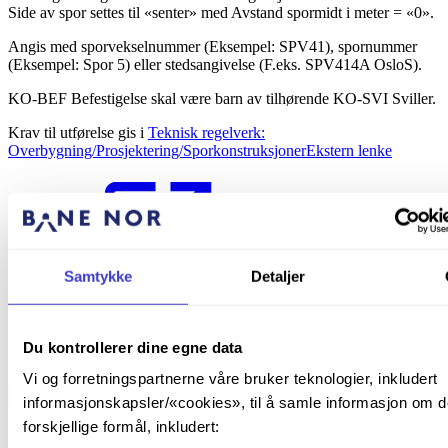
Side av spor settes til «senter» med Avstand spormidt i meter = «0».
Angis med sporvekselnummer (Eksempel: SPV41), spornummer
(Eksempel: Spor 5) eller stedsangivelse (F.eks. SPV414A OsloS).
KO-BEF Befestigelse skal være barn av tilhørende KO-SVI Sviller.
Krav til utførelse gis i
Teknisk regelverk:
Overbygning/Prosjektering/Sporkonstruksjoner
Ekstern lenke
Samtykke
Detaljer
.
Struktur
Du kontrollerer dine egne data
Vi og forretningspartnerne våre bruker teknologier, inkludert
Det er ikke krav om at nye objekter av denne typen skal ha
informasjonskapsler/«cookies», til å samle informasjon om d
funksjonell lokasjon.
forskjellige formål, inkludert:
Forelder
Beskrivelse