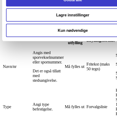
Generelle data for registrering av objekter finner du på
siden
Registrering av objekter
.
Lagre innstillinger
Spesifikke data
Kun nødvendige
Instruksjon
Type
Navn på felt
Definisjon
for
utfyllingsformat
utfylling
Angis med
sporvekselnummer
eller spornummer.
Fritekst (maks
Navn/nr
Må fylles ut
50 tegn)
Det er også tillatt
med
stedsangivelse.
Angi type
Type
Må fylles ut
Forvalgsliste
befestigelse.