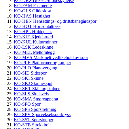
KO-DKS Deksel/Snøbeskyttelse
KO-FAM Fastmerke
KO-GLS Glideskjøt
KO-HAS Hastighet
KO-HEN Hensettings- og driftsbanegårdspor
KO-HOT Horisontaltrase
KO-HPL Holdeplass
KO-KJE Kjedebrudd
KO-KUL Kulturminner
KO-LSK Ledeskinne
KO-MEL Mellomlegg
KO-MVS Maskinelt vedlikehold av spor
KO-PLF Plattformer og ramper
KO-PLO Planovergang
KO-SID Sidespor
KO-SKI Skinne
KO-SKJ Skinneskjøt
KO-SKT Skilt og stolper
KO-SLS Sluttsveis
KO-SMA Smøreapparat
KO-SPO Spor
KO-SPS Sporstrekning
KO-SPV Sporveksel/sporkryss
KO-SST Sporstopper
KO-STB Strekkbolt