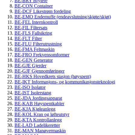
BE-BRY Brytere
BE-CON Container
BE-DCF Likestrøm fordeling
BE-EMO Endemuffe (endeavslutning/skjøte/skjøt)
BE-FEL Internkontroll
BE-FIL Filtersats
BE-FLS Fallsikring
BE-FLT Filter
BE-FLU Filterutrustning
BE-FMA Feltmaskin
BE-FRO Frekvensomformer
BE-GEN Generator
BE-GJE Gjerder
BE-GJF Gjennomføringer
BE-HKS Hovedkrets stasjon (høyspent)
BE-IKT Informasjons- og kommunikasjonsteknologi
BE-ISO Isolator
BE-IST Isolerstang
BE-JDA Jordingsapparat
BE-KAB Høyspentkabler
BE-KJA Kjøleanlegg
BE-KOL Kran og løfteutstyr
BE-KTA Kontrollanlegg
BE-LAD Ladelikeretter
BE-MAN Manøvermaskin