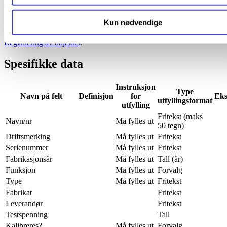
Generelle data for registrering av funksjonelle lokasjoner finner du
på siden
Registrering av funksjonelle lokasjoner
.
Kun nødvendige
Generelle data for registrering av objekter finner du på siden
Registrering av objekter
.
Spesifikke data
Instruksjon
Type
Navn på felt
Definisjon
for
Eks
utfyllingsformat
utfylling
Fritekst (maks
Navn/nr
Må fylles ut
50 tegn)
Driftsmerking
Må fylles ut
Fritekst
Serienummer
Må fylles ut
Fritekst
Fabrikasjonsår
Må fylles ut
Tall (år)
Funksjon
Må fylles ut
Forvalg
Type
Må fylles ut
Fritekst
Fabrikat
Fritekst
Leverandør
Fritekst
Testspenning
Tall
Kalibreres?
Må fylles ut
Forvalg