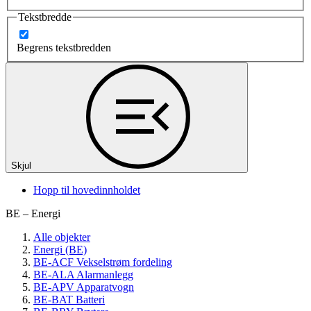
Tekstbredde
Begrens tekstbredden
Skjul
Hopp til hovedinnholdet
BE – Energi
Alle objekter
Energi (BE)
BE-ACF Vekselstrøm fordeling
BE-ALA Alarmanlegg
BE-APV Apparatvogn
BE-BAT Batteri