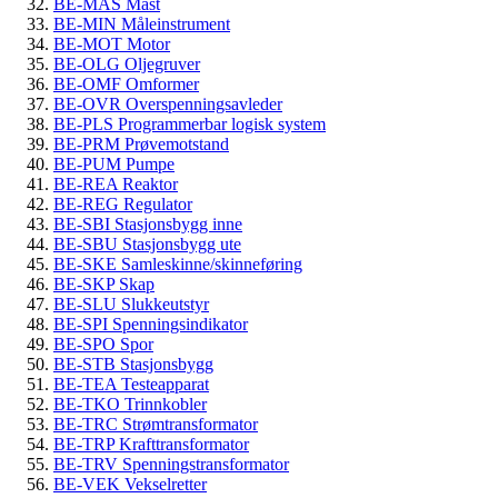
BE-MAS Mast
BE-MIN Måleinstrument
BE-MOT Motor
BE-OLG Oljegruver
BE-OMF Omformer
BE-OVR Overspenningsavleder
BE-PLS Programmerbar logisk system
BE-PRM Prøvemotstand
BE-PUM Pumpe
BE-REA Reaktor
BE-REG Regulator
BE-SBI Stasjonsbygg inne
BE-SBU Stasjonsbygg ute
BE-SKE Samleskinne/skinneføring
BE-SKP Skap
BE-SLU Slukkeutstyr
BE-SPI Spenningsindikator
BE-SPO Spor
BE-STB Stasjonsbygg
BE-TEA Testeapparat
BE-TKO Trinnkobler
BE-TRC Strømtransformator
BE-TRP Krafttransformator
BE-TRV Spenningstransformator
BE-VEK Vekselretter