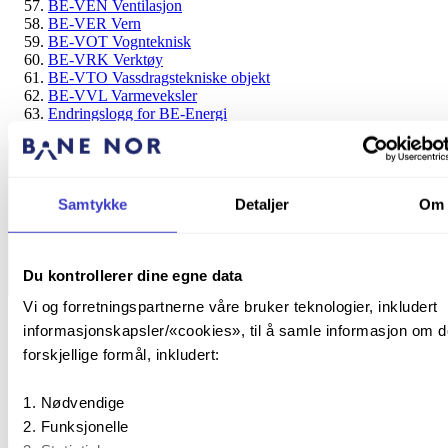
BE-VEN Ventilasjon
BE-VER Vern
BE-VOT Vognteknisk
BE-VRK Verktøy
BE-VTO Vassdragstekniske objekt
BE-VVL Varmeveksler
Endringslogg for BE-Energi
Samtykke
Detaljer
Om
Du kontrollerer dine egne data
BE – Energi
Vi og forretningspartnerne våre bruker teknologier, inkludert
BE-TEA Testeapparat
informasjonskapsler/«cookies», til å samle informasjon om d
forskjellige formål, inkludert:
Publisert:
24. september 2024
24. sep. 2024
Nødvendige
|
Funksjonelle
Oppdatert:
27. september 2024
27. sep. 2024