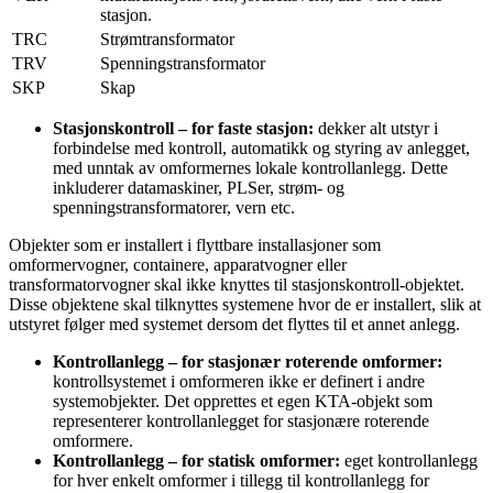
stasjon.
TRC
Strømtransformator
TRV
Spenningstransformator
SKP
Skap
Stasjonskontroll – for faste stasjon:
dekker alt utstyr i
forbindelse med kontroll, automatikk og styring av anlegget,
med unntak av omformernes lokale kontrollanlegg. Dette
inkluderer datamaskiner, PLSer, strøm- og
spenningstransformatorer, vern etc.
Objekter som er installert i flyttbare installasjoner som
omformervogner, containere, apparatvogner eller
transformatorvogner skal ikke knyttes til stasjonskontroll-objektet.
Disse objektene skal tilknyttes systemene hvor de er installert, slik at
utstyret følger med systemet dersom det flyttes til et annet anlegg.
Kontrollanlegg – for stasjonær roterende omformer:
kontrollsystemet i omformeren ikke er definert i andre
systemobjekter. Det opprettes et egen KTA-objekt som
representerer kontrollanlegget for stasjonære roterende
omformere.
Kontrollanlegg – for statisk omformer:
eget kontrollanlegg
for hver enkelt omformer i tillegg til kontrollanlegg for