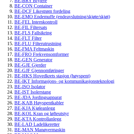
BE-BRY Brytere
BE-CON Container
BE-DCF Likestrøm fordeling
BE-EMO Endemuffe (endeavslutning/skjøte/skjøt)
BE-FEL Internkontroll
BE-FIL Filtersats
BE-FLS Fallsikring
BE-FLT Filter
BE-FLU Filterutrustning
BE-FMA Feltmaskin
BE-FRO Frekvensomformer
BE-GEN Generator
BE-GJE Gjerder
BE-GJF Gjennomføringer
BE-HKS Hovedkrets stasjon (høyspent)
BE-IKT Informasjons- og kommunikasjonsteknologi
BE-ISO Isolator
BE-IST Isolerstang
BE-JDA Jordingsapparat
BE-KAB Høyspentkabler
BE-KJA Kjøleanlegg
BE-KOL Kran og løfteutstyr
BE-KTA Kontrollanlegg
BE-LAD Ladelikeretter
BE-MAN Manøvermaskin