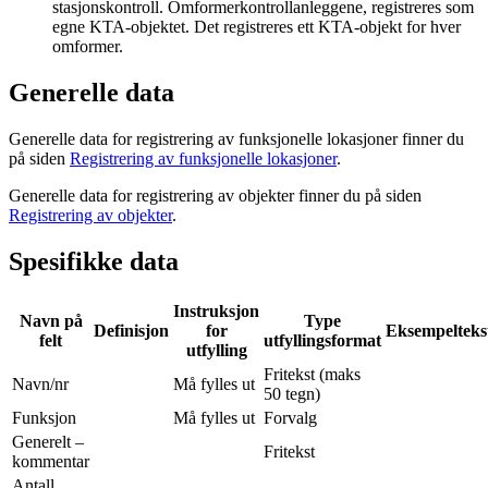
stasjonskontroll. Omformerkontrollanleggene, registreres som
egne KTA-objektet. Det registreres ett KTA-objekt for hver
omformer.
Generelle data
Generelle data for registrering av funksjonelle lokasjoner finner du
på siden
Registrering av funksjonelle lokasjoner
.
Generelle data for registrering av objekter finner du på siden
Registrering av objekter
.
Spesifikke data
Instruksjon
Navn på
Type
Definisjon
for
Eksempelteks
felt
utfyllingsformat
utfylling
Fritekst (maks
Navn/nr
Må fylles ut
50 tegn)
Funksjon
Må fylles ut
Forvalg
Generelt –
Fritekst
kommentar
Antall