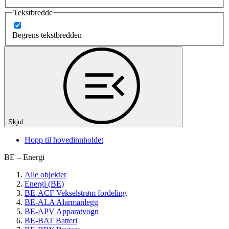
Tekstbredde
Begrens tekstbredden
Skjul
Hopp til hovedinnholdet
BE – Energi
Alle objekter
Energi (BE)
BE-ACF Vekselstrøm fordeling
BE-ALA Alarmanlegg
BE-APV Apparatvogn
BE-BAT Batteri