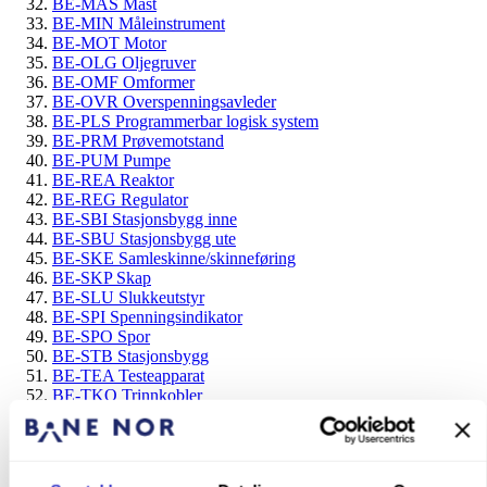
BE-MAS Mast
BE-MIN Måleinstrument
BE-MOT Motor
BE-OLG Oljegruver
BE-OMF Omformer
BE-OVR Overspenningsavleder
BE-PLS Programmerbar logisk system
BE-PRM Prøvemotstand
BE-PUM Pumpe
BE-REA Reaktor
BE-REG Regulator
BE-SBI Stasjonsbygg inne
BE-SBU Stasjonsbygg ute
BE-SKE Samleskinne/skinneføring
BE-SKP Skap
BE-SLU Slukkeutstyr
BE-SPI Spenningsindikator
BE-SPO Spor
BE-STB Stasjonsbygg
BE-TEA Testeapparat
BE-TKO Trinnkobler
BE-TRC Strømtransformator
BE-TRP Krafttransformator
BE-TRV Spenningstransformator
BE-VEK Vekselretter