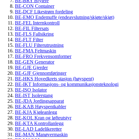
BE-BRY Brytere
BE-CON Container
BE-DCF Likestrøm fordeling
BE-EMO Endemuffe (endeavslutning/skjøte/skjøt)
BE-FEL Internkontroll
BE-FIL Filtersats
BE-FLS Fallsikring
BE-FLT Filter
BE-FLU Filterutrustning
BE-FMA Feltmaskin
BE-FRO Frekvensomformer
BE-GEN Generator
BE-GJE Gjerder
BE-GJF Gjennomføringer
BE-HKS Hovedkrets stasjon (høyspent)
BE-IKT Informasjons- og kommunikasjonsteknologi
BE-ISO Isolator
BE-IST Isolerstang
BE-JDA Jordingsapparat
BE-KAB Høyspentkabler
BE-KJA Kjøleanlegg
BE-KOL Kran og løfteutstyr
BE-KTA Kontrollanlegg
BE-LAD Ladelikeretter
BE-MAN Manøvermaskin