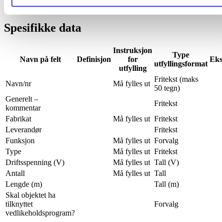
Registrering av objekter
.
Spesifikke data
Instruksjon
Type
Navn på felt
Definisjon
for
Eks
utfyllingsformat
utfylling
Fritekst (maks
Navn/nr
Må fylles ut
50 tegn)
Generelt –
Fritekst
kommentar
Fabrikat
Må fylles ut
Fritekst
Leverandør
Fritekst
Funksjon
Må fylles ut
Forvalg
Type
Må fylles ut
Fritekst
Driftsspenning (V)
Må fylles ut
Tall (V)
Antall
Må fylles ut
Tall
Lengde (m)
Tall (m)
Skal objektet ha
tilknyttet
Forvalg
vedlikeholdsprogram?