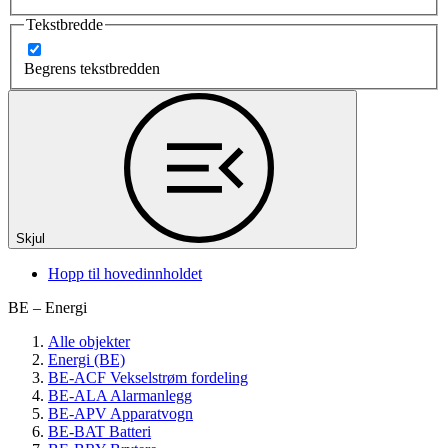
Tekstbredde
Begrens tekstbredden
Skjul
Hopp til hovedinnholdet
BE – Energi
Alle objekter
Energi (BE)
BE-ACF Vekselstrøm fordeling
BE-ALA Alarmanlegg
BE-APV Apparatvogn
BE-BAT Batteri