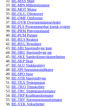
BE-MAS Mast
BE-MIN Måleinstrument
BE-MOT Motor
BE-OLG Oljegruver
BE-OMF Omformer
BE-OVR Overspenningsavleder
BE-PLS Programmerbar logisk system
BE-PRM Prøvemotstand
BE-PUM Pumpe
BE-REA Reaktor
BE-REG Regulator
BE-SBI Stasjonsbygg inne
BE-SBU Stasjonsbygg ute
BE-SKE Samleskinne/skinneføring
BE-SKP Skap
BE-SLU Slukkeutstyr
BE-SPI Spenningsindikator
BE-SPO Spor
BE-STB Stasjonsbygg
BE-TEA Testeapparat
BE-TKO Trinnkobler
BE-TRC Strømtransformator
BE-TRP Krafttransformator
BE-TRV Spenningstransformator
BE-VEK Vekselretter