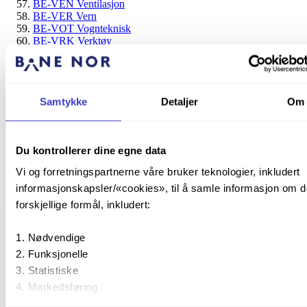
BE-VEN Ventilasjon
BE-VER Vern
BE-VOT Vognteknisk
BE-VRK Verktøy
BE-VTO Vassdragstekniske objekt
BE-VVL Varmeveksler
Endringslogg for BE-Energi
Samtykke
Detaljer
Om
Du kontrollerer dine egne data
Vi og forretningspartnerne våre bruker teknologier, inkludert
informasjonskapsler/«cookies», til å samle informasjon om d
BE – Energi
forskjellige formål, inkludert:
BE-ISO Isolator
Nødvendige
Funksjonelle
Publisert:
24. september 2024
24. sep. 2024
Statistiske
|
Markedsføring
Oppdatert:
30. september 2024
30. sep. 2024