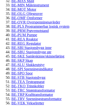
BE-MAS Mast
BE-MIN Måleinstrument
BE-MOT Motor
BE-OLG Oljegruver
BE-OMF Omformer
BE-OVR Overspenningsavleder
BE-PLS Programmerbar logisk system
BE-PRM Prøvemotstand
BE-PUM Pumpe
BE-REA Reaktor
BE-REG Regulator
BE-SBI Stasjonsbygg inne
BE-SBU Stasjonsbygg ute
BE-SKE Samleskinne/skinneføring
BE-SKP Skap
BE-SLU Slukkeutstyr
BE-SPI Spenningsindikator
BE-SPO Spor
BE-STB Stasjonsbygg
BE-TEA Testeapparat
BE-TKO Trinnkobler
BE-TRC Strømtransformator
BE-TRP Krafttransformator
BE-TRV Spenningstransformator
BE-VEK Vekselretter