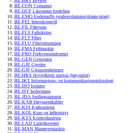
BE-BRY Brytere
BE-CON Container
BE-DCF Likestrøm fordeling
BE-EMO Endemuffe (endeavslutning/skjøte/skjøt)
BE-FEL Internkontroll
BE-FIL Filtersats
BE-FLS Fallsikring
BE-FLT Filter
BE-FLU Filterutrustning
BE-FMA Feltmaskin
BE-FRO Frekvensomformer
BE-GEN Generator
BE-GJE Gjerder
BE-GJF Gjennomføringer
BE-HKS Hovedkrets stasjon (høyspent)
BE-IKT Informasjons- og kommunikasjonsteknologi
BE-ISO Isolator
BE-IST Isolerstang
BE-JDA Jordingsapparat
BE-KAB Høyspentkabler
BE-KJA Kjøleanlegg
BE-KOL Kran og løfteutstyr
BE-KTA Kontrollanlegg
BE-LAD Ladelikeretter
BE-MAN Manøvermaskin