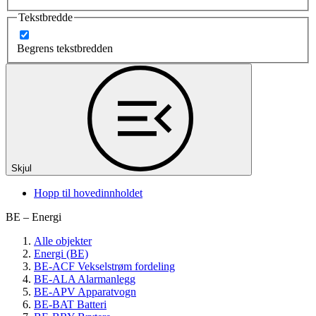
Tekstbredde
Begrens tekstbredden
Skjul
Hopp til hovedinnholdet
BE – Energi
Alle objekter
Energi (BE)
BE-ACF Vekselstrøm fordeling
BE-ALA Alarmanlegg
BE-APV Apparatvogn
BE-BAT Batteri