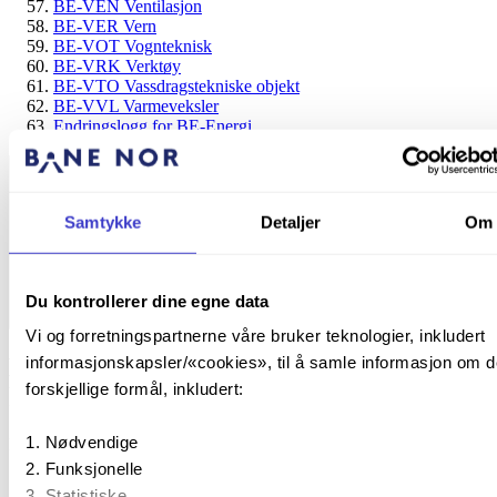
BE-VEN Ventilasjon
BE-VER Vern
BE-VOT Vognteknisk
BE-VRK Verktøy
BE-VTO Vassdragstekniske objekt
BE-VVL Varmeveksler
Endringslogg for BE-Energi
Samtykke
Detaljer
Om
Du kontrollerer dine egne data
BE – Energi
Vi og forretningspartnerne våre bruker teknologier, inkludert
BE-IKT Informasjons- og
informasjonskapsler/«cookies», til å samle informasjon om d
forskjellige formål, inkludert:
kommunikasjonsteknologi
Nødvendige
Publisert:
24. september 2024
24. sep. 2024
Funksjonelle
|
Statistiske