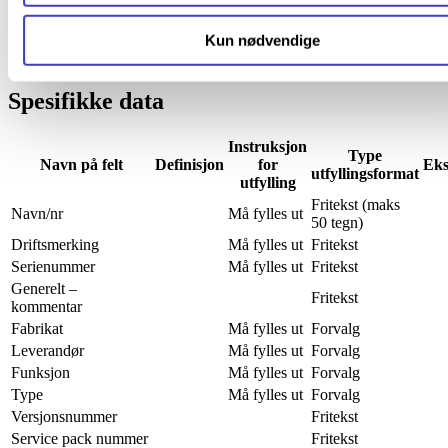
på siden
Registrering av funksjonelle lokasjoner
.
Kun nødvendige
Generelle data for registrering av objekter finner du på siden
Registrering av objekter
.
Spesifikke data
Instruksjon
Type
Navn på felt
Definisjon
for
Eks
utfyllingsformat
utfylling
Fritekst (maks
Navn/nr
Må fylles ut
50 tegn)
Driftsmerking
Må fylles ut
Fritekst
Serienummer
Må fylles ut
Fritekst
Generelt –
Fritekst
kommentar
Fabrikat
Må fylles ut
Forvalg
Leverandør
Må fylles ut
Forvalg
Funksjon
Må fylles ut
Forvalg
Type
Må fylles ut
Forvalg
Versjonsnummer
Fritekst
Service pack nummer
Fritekst