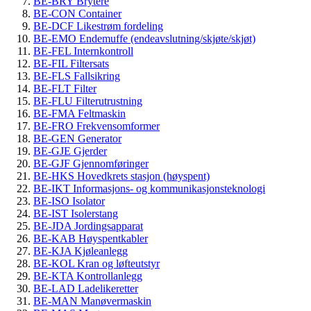
BE-BRY Brytere
BE-CON Container
BE-DCF Likestrøm fordeling
BE-EMO Endemuffe (endeavslutning/skjøte/skjøt)
BE-FEL Internkontroll
BE-FIL Filtersats
BE-FLS Fallsikring
BE-FLT Filter
BE-FLU Filterutrustning
BE-FMA Feltmaskin
BE-FRO Frekvensomformer
BE-GEN Generator
BE-GJE Gjerder
BE-GJF Gjennomføringer
BE-HKS Hovedkrets stasjon (høyspent)
BE-IKT Informasjons- og kommunikasjonsteknologi
BE-ISO Isolator
BE-IST Isolerstang
BE-JDA Jordingsapparat
BE-KAB Høyspentkabler
BE-KJA Kjøleanlegg
BE-KOL Kran og løfteutstyr
BE-KTA Kontrollanlegg
BE-LAD Ladelikeretter
BE-MAN Manøvermaskin