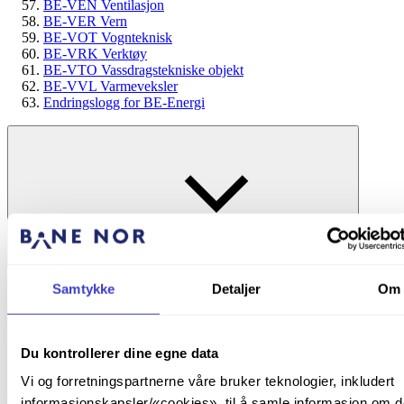
BE-VEN Ventilasjon
BE-VER Vern
BE-VOT Vognteknisk
BE-VRK Verktøy
BE-VTO Vassdragstekniske objekt
BE-VVL Varmeveksler
Endringslogg for BE-Energi
BE – Energi
Samtykke
Detaljer
Om
BE-ALA Alarmanlegg
Publisert:
24. september 2024
24. sep. 2024
Du kontrollerer dine egne data
|
Vi og forretningspartnerne våre bruker teknologier, inkludert
Oppdatert:
27. september 2024
27. sep. 2024
informasjonskapsler/«cookies», til å samle informasjon om d