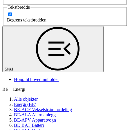
Tekstbredde
Begrens tekstbredden
Skjul
Hopp til hovedinnholdet
BE – Energi
Alle objekter
Energi (BE)
BE-ACF Vekselstrøm fordeling
BE-ALA Alarmanlegg
BE-APV Apparatvogn
BE-BAT Batteri