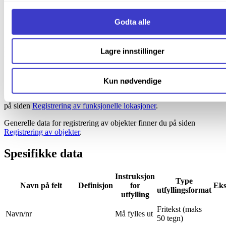
spesifiseres i de tekniske spesifikasjonene.
Innbruddsalarmanlegg
Adgangskontrollsystem
Godta alle
Overvåkingssystem
Alarmsystemer er normalt stasjonsdekkende, men de registreres på
Lagre innstillinger
lokasjonen til kontrollpanelet/ brukergrensesnittet.
Generelle data
Kun nødvendige
Generelle data for registrering av funksjonelle lokasjoner finner du
på siden
Registrering av funksjonelle lokasjoner
.
Generelle data for registrering av objekter finner du på siden
Registrering av objekter
.
Spesifikke data
Instruksjon
Type
Navn på felt
Definisjon
for
Eks
utfyllingsformat
utfylling
Fritekst (maks
Navn/nr
Må fylles ut
50 tegn)