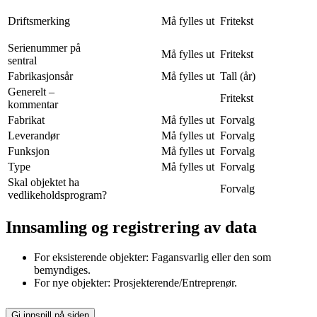
Driftsmerking
Må fylles ut
Fritekst
Serienummer på
Må fylles ut
Fritekst
sentral
Fabrikasjonsår
Må fylles ut
Tall (år)
Generelt –
Fritekst
kommentar
Fabrikat
Må fylles ut
Forvalg
Leverandør
Må fylles ut
Forvalg
Funksjon
Må fylles ut
Forvalg
Type
Må fylles ut
Forvalg
Skal objektet ha
Forvalg
vedlikeholdsprogram?
Innsamling og registrering av data
For eksisterende objekter: Fagansvarlig eller den som
bemyndiges.
For nye objekter: Prosjekterende/Entreprenør.
Gi innspill på siden