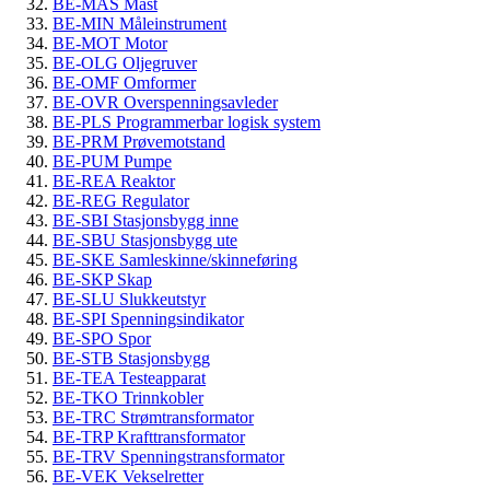
BE-MAS Mast
BE-MIN Måleinstrument
BE-MOT Motor
BE-OLG Oljegruver
BE-OMF Omformer
BE-OVR Overspenningsavleder
BE-PLS Programmerbar logisk system
BE-PRM Prøvemotstand
BE-PUM Pumpe
BE-REA Reaktor
BE-REG Regulator
BE-SBI Stasjonsbygg inne
BE-SBU Stasjonsbygg ute
BE-SKE Samleskinne/skinneføring
BE-SKP Skap
BE-SLU Slukkeutstyr
BE-SPI Spenningsindikator
BE-SPO Spor
BE-STB Stasjonsbygg
BE-TEA Testeapparat
BE-TKO Trinnkobler
BE-TRC Strømtransformator
BE-TRP Krafttransformator
BE-TRV Spenningstransformator
BE-VEK Vekselretter